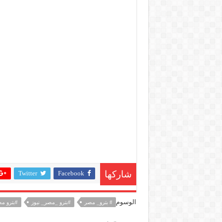
Twitter
Facebook
شاركها
الوسوم
# بترو_ مصر
#بترو _مصر_ نيوز
#بترو م