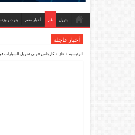
بترول
غاز
أخبار مصر
بنوك وبيزن
أخبار عاجلة
جنوب الوادي القابضة للبترول» تنظم لقاءً توعويًا ح
الرئيسية
/
غاز
/
كارجاس تتولي تحويل السيارات في 
من ذاكرة البترول فكرة متميزة ترصد تاريخ القطاع
أكبا تبدأ تصدير 60 ألف طن من زيوت المحركات البحرية للأسواق الخارجية
سيدبك تؤكد ريادتها في جودة الخامات باعتماد عالم
وزير البترول والثروة المعدنية يبحث مع إكسون موبي
رئيسا العامة وبترومنت في زيارة لحقول ابوسنان
وزير البترول والثروة المعدنية يتفقد استئناف أعمال الحفر بحقل البركة في أسوان بعد توق
وزير البترول يتابع انتاج حقل البركة في اسوان
النيل للبترول» تحصد شهادة «ISO 39001» لنظام إدارة السلامة المرورية بجهود ذاتية