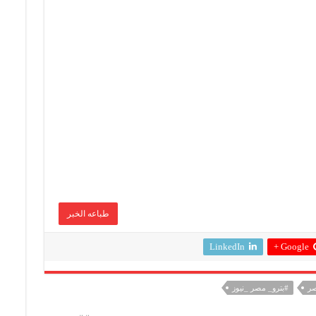
طباعه الخبر
LinkedIn
Google +
صر
#بترو_ مصر _نيوز