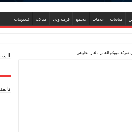
س
متابعات
خدمات
مجتمع
قرصه ودن
مقالات
فيديوهات
ول إدارة الأزمات ورفع كفاءة الاستجابة للمواقف الطارئة
شركة موبكو للعمل بالغاز الطبيعي
الشبك
ي جديد
ل العالمية آليات تنفيذ مذكرة التفاهم لربط اكتشافات الشركة في قبرص بالبنية التحتي
تابعن
ف منذ عام 2022.. ويؤكد: كامل الاهتمام لوضع صعيد مصر على خريطة الاستثمار البترولي