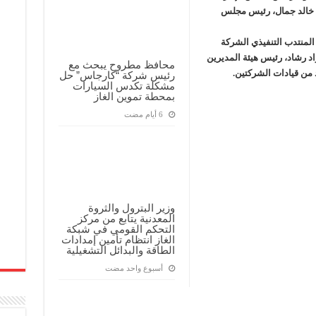
 خالد جمال، رئيس مجلس
لمنتدب التنفيذي الشركة
اد رشاد، رئيس هيئة المديرين
محافظ مطروح يبحث مع
 من قيادات الشركتين.
رئيس شركة “كارجاس” حل
مشكلة تكدس السيارات
بمحطة تموين الغاز
وزير البترول والثروة
المعدنية يتابع من مركز
التحكم القومي في شبكة
الغاز انتظام تأمين إمدادات
الطاقة والبدائل التشغيلية
‏أسبوع واحد مضت