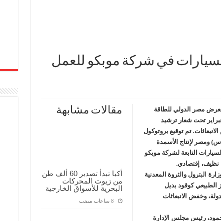
لسيارات في شركة موبكو للعمل
مقالات مشابهة
معرض مصر الدولي للطاقة
EGYPES 2) المقام خلال الفترة من 19-21 فبراير تحت شعار ترشيد
لانبعاثات. تم توقيع بروتوكول
س) ومصر لإنتاج الأسمدة
سيارات التابعة لشركة موبكو
 نظيف، إقتصادي.
أكبا تبدأ تصدير 60 ألف طن
رة البترول والثروة المعدنية
من زيوت المحركات
ز الطبيعي كوقود بديل
البحرية للأسواق الخارجية
دولة، وخفض الانبعاثات
مود، رئيس مجلس الإدارة