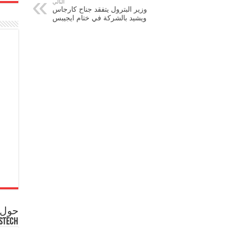
التالي
وزير البترول يتفقد جناح كارجاس
ويشيد بالشركة في ختام ايجيبس
حول ع
STECH