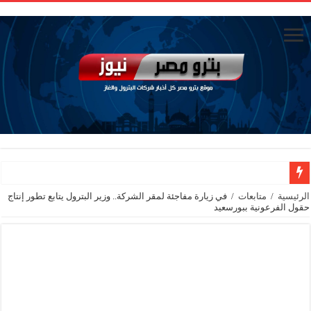
الاستغناء عن خمسة موظفين في مكتب الوزير
الرئيسية
/
متابعات
/
في زيارة مفاجئة لمقر الشركة.. وزير البترول يتابع تطور إنتاج
حقول الفرعونية ببورسعيد
سيدبك تؤكد ريادتها في جودة الخامات باعتماد عالمي جديد
الاستغناء عن ثلاث موظفين في المكتب الفني للوزير
وزير البترول والثروة المعدنية يبحث مع إكسون موبيل العالمية آليات تنفيذ مذكرة ال
رئيسا العامة وبترومنت في زيارة لحقول ابوسنان
وزير البترول والثروة المعدنية يتفقد استئناف أعمال الحفر بحقل البركة في أسوان بعد توقف منذ عام 2022.. ويؤكد: كامل الاهتمام لوضع صعيد مصر ع