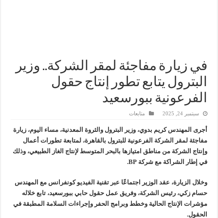
وزير البترول يتابع انتاج حقل البركة في اسوان
النيل للبترول» تحصد شهادة «ISO 39001» لنظام إدارة السلامة المرورية بجهود ذاتية
إنجاز بحري جديد … PMS تنهي أعمال إنزال الخطوط البحرية الثلاث بمشروع المرحلة الرابعة لتنمية حقل غاز كاموس البحري التابع لشركة شمال سيناء للبترول
في زيارة مفاجئة لمقر الشركة.. وزير
البترول يتابع تطور إنتاج حقول
الفرعونية ببورسعيد
سبتمبر 24, 2025
متابعات
أجرى المهندس كريم بدوي، وزير البترول والثروة المعدنية، مساء اليوم، زيارة
مفاجئة لمقر الشركة الفرعونية للبترول بالقاهرة، لمتابعة تطورات أعمال
وإنتاج الشركة من مناطق امتيازها بالبحر المتوسط لإنتاج الغاز الطبيعي، وذلك
في إطار الشراكة مع شركة BP.
وخلال الزيارة، عقد الوزير اجتماعًا عبر تقنية الفيديو كونفرانس مع المهندس
حسام زكي، رئيس الشركة، وفريق عمل حقول حابي ببورسعيد، تابع خلاله
مؤشرات الإنتاج الحالية وخطط وبرامج الحفر وإجراءات السلامة المطبقة في
الحقول.