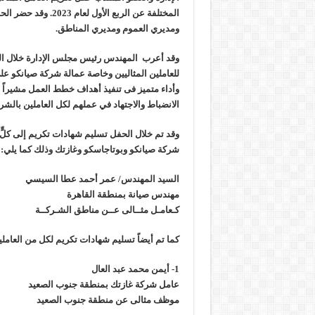
المختلفة عن الربع الأول
وزير البترول والثروة المعدنية يتفقد استئناف أعمال الحفر بحقل البركة في أسوان بعد توق
ومديري العموم ومديري المناطق.
وزير البترول يتابع انتاج حقل البركة في اسوان
وقد أعرب المهندس رئيس مجلس الإدارة خلال ال
النيل للبترول» تحصد شهادة «ISO 39001» لنظام إدارة السلامة المرورية بجهود ذاتية
للعاملين المثاليين وخاصة عمالة شركة صيانكو على
وأداء متميز فى تنفيذ أهداف خطط العمل مشيراً إ
الانضباط والاجتهاد في عملهم لكل العاملين بالشر
وقد تم خلال الحفل تسليم شهادات تكريم إلى كلٍّ 
شركة صيانكو وبوتاجاسكو وغازتك وذلك كما يلي:
السيد المهندس/ عمر أحمد عطا السيسي
مهندس صيانة بمنطقة القاهرة
كـعامـل مثــالى عــن مناطق الشـركــة
كما تم أيضاً تسليم شهادات تكريم لكل من العاملي
1- أيمن محمد عبد العال
عامل شركة غازتك بمنطقة جنوب الصعيد
موظف مثالى عن منطقة جنوب الصعيد