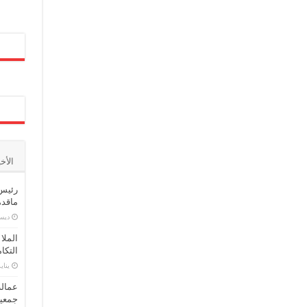
الأخ
رئيس 
ماقدمت
ديسمبر
الملا
التكا
يناير 16,
عمالة
جمعية