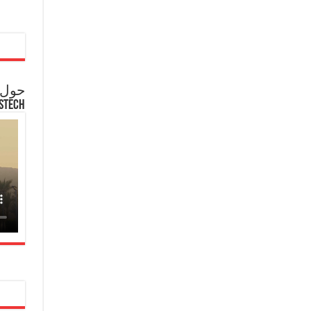
حول ع
STECH