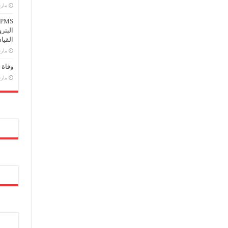
مارس 25
البتر
القيا
مارس 2
وفاة 
مارس 14