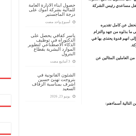
حصول ابناء الادارة العامة
 لعام 2023. وقد حضر الحفل مساعدي رئيس الشركة
ف منذ عام 2022.. ويؤكد: كامل الاهتمام لوضع صعيد مصر على خريطة الاستثمار البترولي
للمالية بشركة أموك على
درجة الماجستير
‏أسبوع واحد مضت
حفل عن كامل تقديره
 ما بذلوه من جهد والتزام
ياسر كفافي يحصل على
لى انهم قدوة يحتذى بها في
الدكتوراه في توظيف
الذكاء الاصطناعي لتطوير
كة.
الموارد البشرية بقطاع
البترول
من العاملين المثالين عن
الشئون القانونية في
بتروجت تهنئ حسين
اشرف بمناسبة الزفاف
السعيد
يونيو 23, 2026
ن التالية أسماءهم: