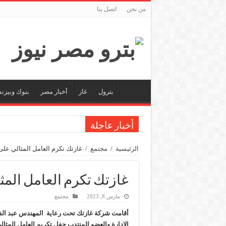
من نحن
اتصل بنا
بترول
غاز
أخبار مصر
بنوك وبيز
أخبار عاجلة
جنوب الوادي القابضة للبترول» تنظم لقاءً توعويًا ح
الرئيسية
/
مجتمع
/
غازتك تكرم العامل المثالي ع
من ذاكرة البترول فكرة متميزة ترصد تاريخ القطاع
أكبا تبدأ تصدير 60 ألف طن من زيوت المحركات البحرية للأسواق الخارجية
غازتك تكرم العامل الم
سيدبك تؤكد ريادتها في جودة الخامات باعتماد عالم
مارس 8, 2023
مجتمع
وزير البترول والثروة المعدنية يبحث مع إكسون موبي
أقامت شركة غازتك تحت رعاية المهندس عبد ال
رئيسا العامة وبترومنت في زيارة لحقول ابوسنان
الإدارة والعضو المنتدب حفل تكريم العامل المث