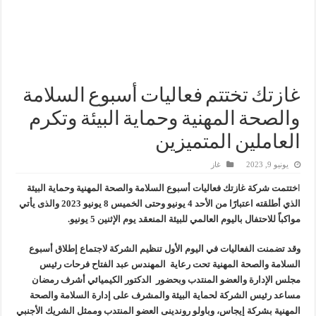
أكبا تبدأ تصدير 60 ألف طن من زيوت المحركات البحرية للأسواق الخارجية
سيدبك تؤكد ريادتها في جودة الخامات باعتماد عالمي جديد
وزير البترول والثروة المعدنية يبحث مع إكسون موبيل العالمية آليات تنفيذ مذكرة ال
رئيسا العامة وبترومنت في زيارة لحقول ابوسنان
غازتك تختتم فعاليات أسبوع السلامة
والصحة المهنية وحماية البيئة وتكرم
العاملين المتميزين
يونيو 9, 2023
غاز
ا
ختتمت شركة غازتك فعاليات أسبوع السلامة والصحة المهنية وحماية البيئة
الذي أطلقته اعتبارًا من الأحد 4 يونيو وحتى الخميس 8 يونيو 2023 والذى يأتي
مواكباً للاحتفال باليوم العالمي للبيئة المنعقد يوم الإثنين 5 يونيو.
وقد تضمنت الفعاليات في اليوم الأول تنظيم الشركة لاجتماع إطلاق أسبوع
السلامة والصحة المهنية تحت رعاية المهندس عبد الفتاح فرحات رئيس
مجلس الإدارة والعضو المنتدب وبحضور الدكتور الكيميائي أشرف رمضان
مساعد رئيس الشركة لحماية البيئة والمشرف على إدارة السلامة والصحة
المهنية بشركة إيجاس، وباولو روندينى العضو المنتدب وممثل الشريك الأجنبي