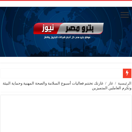
رئيس القابضة للبتروكيماويات يتابع ميدانيًا تقدم تنفيذ مشروع مشتقات الميثانول بد
الرئيسية
/
غاز
/
غازتك تختتم فعاليات أسبوع السلامة والصحة المهنية وحماية البيئة
وتكرم العاملين المتميزين
تاون جاس تسيطر علي كسر ماسورة في ترعة الإسماعيلية
وزيرا التخطيط والتنمية الاقتصادية والبترول والثروة المعدنية يبحثان جهود تحقيق أمن الطا
شائعات وحقائق.. فحص فروع الشركات بالخارج ومعارين ميدور وظهور جبران ومسا
جنوب الوادي القابضة للبترول» تنظم لقاءً توعويًا حول إدارة الأزمات ورفع كفاءة الاس
من ذاكرة البترول فكرة متميزة ترصد تاريخ القطاع