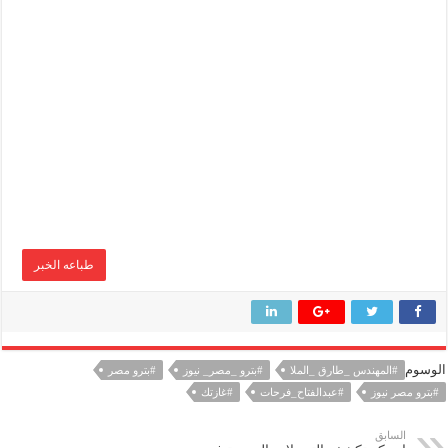
طباعه الخبر
الوسوم
#المهندس _طارق _الملا
#بترو _مصر_ نيوز
#بترو مصر
#بترو مصر نيوز
#عبدالفتاح_فرحات
#غازتك
السابق