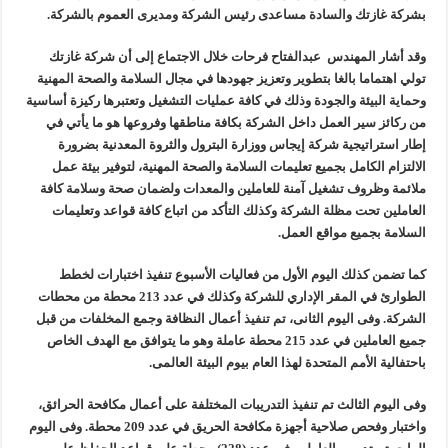
بشركة غازتك والسادة مساعدى رئيس الشركة ومديرى العموم بالشركة.
وقد أشار المهندس عبدالفتاح فرحات خلال الاجتماع إلى أن شركة غازتك
تولي اهتماما بالغا بتطوير وتعزيز جهودها في مجال السلامة والصحة المهنية
وحماية البيئة والجودة وذلك في كافة عمليات التشغيل وتعتبرها ركيزة أساسية
من ركائز سير العمل داخل الشركة بكافة مناطقها وفروعها هو ما يأتي في
إطار استراتيجية شركة إيجاس ووزارة البترول والثروة المعدنية بضرورة
الالتزام الكامل بجميع تعليمات السلامة والصحة المهنية، لتوفير بيئة عمل
ملائمة وظروف تشغيل آمنة للعاملين والمعدات ولضمان صحة وسلامة كافة
العاملين تحت مظلة الشركة وكذلك التأكد من اتباع كافة قواعد وتعليمات
السلامة بجميع مواقع العمل.
كما تضمن كذلك اليوم الأول من فعاليات الأسبوع تنفيذ اختبارات لخطط
الطوارئ في المقر الإداري للشركة وكذلك في عدد 213 محطة من محطات
الشركة. وفى اليوم الثانى، تم تنفيذ أعمال النظافة وجمع المخلفات من قبل
جميع العاملين في عدد 215 محطة عاملة وهو ما يتوافق مع الهدف الخاص
باحتفالية الأمم المتحدة لهذا العام بيوم البيئة العالمى.
وفى اليوم الثالث تم تنفيذ التدريبات المختلفة على أعمال مكافحة الحرائق،
واختبار وفحص صلاحية أجهزة مكافحة الحريق في عدد 209 محطة. وفى اليوم