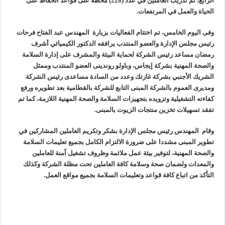
الرابع، تم تدريب العاملين في عدد (228) محطة على قواعد الحفاظ على
الحياة والعمل في المرتفعات.
وفى اليوم الخامس، تم اختتام الفعاليات بزيارة المهندس عبد الفتاح فرحات
رئيس مجلس الإدارة والعضو المنتدب يرافقه الدكتور الكيميائي أشرف
رمضان مساعد رئيس الشركة لحماية البيئة والمشرف على إدارة السلامة
والصحة المهنية بشركة إيجاس، وباولو روندينى العضو المنتدب وممثل
الشريك الأجنبي بشركة غازتك وعدد من السادة مساعدى رئيس الشركة
ومديرى العموم بالشركة المبنى التابع للشركة بالقطامية بعد تطويره ورفع
كفاءته التشغيلية وتزويده بتجهيزات السلامة والصحة المهنية اللازمة، كما تم
تفقد تسهيلات تخزين منتجات الزيوت بالمبنى.
وقام المهندس رئيس مجلس الإدارة بشكر وتكريم العاملين المشاركين في
تطوير المبنى مشددا على ضرورة الالتزام الكامل بجميع تعليمات السلامة
والصحة المهنية، لتوفير بيئة عمل ملائمة وظروف تشغيل آمنة للعاملين
والمعدات ولضمان صحة وسلامة كافة العاملين تحت مظلة الشركة وكذلك
التأكد من اتباع كافة قواعد وتعليمات السلامة بجميع مواقع العمل.