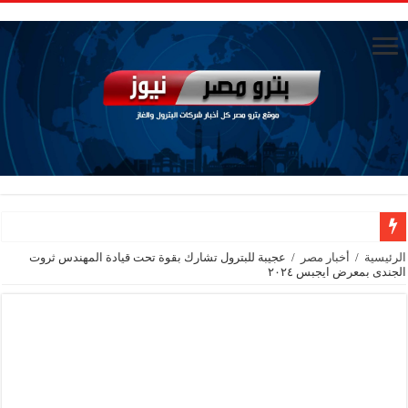
الوزير يدعوا لاجتماع مع الشركاء الاسبوع القادم
الرئيسية
/
أخبار مصر
/
عجيبة للبترول تشارك بقوة تحت قيادة المهندس ثروت
الجندى بمعرض ايجبس ٢٠٢٤
انتهاء اجتماع لوزير البترول مع القيادات في جاسكو حاليا
حادث في منجم السكري ووزير البترول ينعي موظف توفي بالعمل
رئيس القابضة للبتروكيماويات يتابع ميدانيًا تقدم تنفيذ مشروع مشتقات الميثانول بد
تاون جاس تسيطر علي كسر ماسورة في ترعة الإسماعيلية
وزيرا التخطيط والتنمية الاقتصادية والبترول والثروة المعدنية يبحثان جهود تحقيق أمن الطا