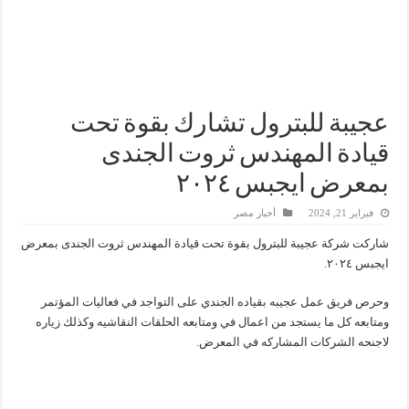
شائعات وحقائق.. فحص فروع الشركات بالخارج ومعارين ميدور وظهور جبران ومسا
جنوب الوادي القابضة للبترول» تنظم لقاءً توعويًا حول إدارة الأزمات ورفع كفاءة الاس
من ذاكرة البترول فكرة متميزة ترصد تاريخ القطاع
أكبا تبدأ تصدير 60 ألف طن من زيوت المحركات البحرية للأسواق الخارجية
عجيبة للبترول تشارك بقوة تحت
قيادة المهندس ثروت الجندى
بمعرض ايجبس ٢٠٢٤
فبراير 21, 2024
أخبار مصر
شاركت شركة عجيبة للبترول بقوة تحت قيادة المهندس ثروت الجندى بمعرض
ايجبس ٢٠٢٤.
وحرص فريق عمل عجيبه بقياده الجندي على التواجد في فعاليات المؤتمر
ومتابعه كل ما يستجد من اعمال في ومتابعه الحلقات النقاشيه وكذلك زياره
لاجنحه الشركات المشاركه في المعرض.