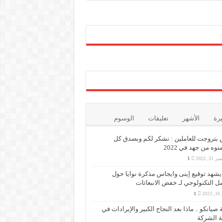
يرة
الأشهر
تعليقات
الوسوم
بتروجت للعاملين : نشكر لكم وبصدق كل
وه من جهد في 2022
3, 2022
1
 يشهد توقيع إينى وايجاس مذكرة نوايا حول
مل التكنولوجي لـ خفض الانبعاثات
202
1
 صيانكو .. ماذا بعد النجاح الكبير والإيرادات في
 الشركة