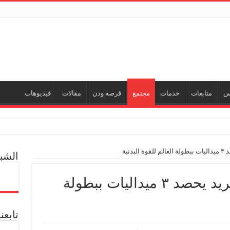
نس
متابعات
خدمات
مجتمع
قرصه ودن
مقالات
فيديوهات
ر
دنية
الشب
ل العالمية آليات تنفيذ مذكرة التفاهم لربط اكتشافات الشركة في قبرص بالبنية التحتي
عبد الفضيل ” ابن بتروتريد يحصد ٣ ميداليات ببطولة
ف منذ عام 2022.. ويؤكد: كامل الاهتمام لوضع صعيد مصر على خريطة الاستثمار البترولي
تابع