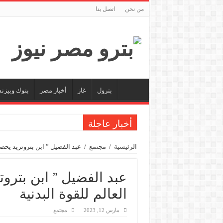
من نحن
اتصل بنا
بترول
غاز
أخبار مصر
بنوك وبيز
أخبار عاجلة
الاستغناء عن ثلاث موظفين في المكتب الفني للوزي
الرئيسية
/
مجتمع
/
عبد الفضيل ” ابن بتروتريد يحصد ٣ ميداليات ببطولة العالم للقوة الب
وزير البترول والثروة المعدنية يبحث مع إكسون موبي
رئيسا العامة وبترومنت في زيارة لحقول ابوسنان
وزير البترول والثروة المعدنية يتفقد استئناف أعمال الحفر بحقل البركة في أسوان بعد توق
العالم للقوة البدنية
وزير البترول يتابع انتاج حقل البركة في اسوان
مارس 12, 2023
مجتمع
النيل للبترول» تحصد شهادة «ISO 39001» لنظام إدارة السلامة المرورية بجهود ذاتية