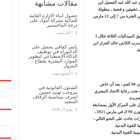
مقالات مشابهة
عبد الله عبد الفضيل ابن
 الفوز بإجمالي 3 ميداليات ـ ذهبيتين و فضية ـ ببطولة
حصول ابناء الادارة العامة
العالم للقوة البدنية التي أقيمت بمدينة الغردقة في الفترة من 7 إلى 12 مارس
للمالية بشركة أموك على
درجة الماجستير
دم يوميا
و استطاع ” عبد الفصيل ” ابن منطقة بلبيس تحقيق الميداليات الثلاثة خلال 3
 تحت قيادة المدرب الكابتن خالد الجزار ابن
ياسر كفافي يحصل على
ة.
الدكتوراه في توظيف
الذكاء الاصطناعي لتطوير
الموارد البشرية بقطاع
البترول
كان ” عبد الفضيل ” قد تأهل إلى بطولة العالم وزن 90 كجم ، بعد أن خاض
الشئون القانونية في
ت تحت رعاية الاتحاد المصري
بتروجت تهنئ حسين
اشرف بمناسبة الزفاف
جديدة.
السعيد
ل على المركز الأول بمسابقة
يونيو 23, 2026
الإتحاد العربي للقوة البدنية و مصارعة الذراعين بوزن 90 ك في مارس 2021 ،
رات جاءت على النحو التالي :
للقوة البدنية.
ية للقوة البدنية.