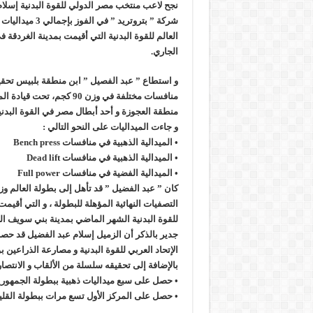
نجح لاعب منتخب مصر الدولي للقوة البدنية إسلام 
شركة ” بتروتريد ” في
إنجاز بحري جديد … PMS تنهي أعمال إنزال الخطوط البحرية الثلاث بمشروع المرحلة الرابعة لتنمية حقل غاز كاموس البحري التابع لشركة شمال سيناء للبترول
هدوء اعلامي في وزارة البترول
الجاري.
محمود ناجي : لولا جهود الوزارة في عامين كان الغاز وصل 2مليار ق
منافسات مختلفة في وزن 90 كجم،
منطقة العجوزة و أحد أبطال مصر في القوة البدني
و جاءت الميداليات على النحو التالي :
• الميدالية الذهبية في منافسات Bench press
• الميدالية الذهبية في منافسات Dead lift
• الميدالية الفضية في منافسات Full power
التصفيات النهائية المؤهلة للبطولة ، و التي أقيم
للقوة البدنية الشهر الماضي بمدينة بني سويف ال
جدير بالذكر أن الزميل إسلام عبد الفضيل قد حص
بالإضافة إلى تحقيقه سلسلة من الألقاب و الانتصا
• حصل على سبع ميداليات ذهبية ببطولة الجمهورية 
• حصل على المركز الأول تسع مرات ببطولة القليوب