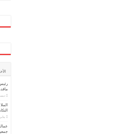
الأخ
رئيس 
ماقدمت
ديسمبر 1
الملا
التكا
يناير 16, 3
عمالة
جمعية