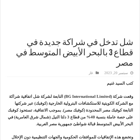
تاون جاس تسيطر علي كسر ماسورة في ترعة الإسماعيلية
وزيرا التخطيط والتنمية الاقتصادية والبترول والثروة المعدنية يبحثان جهود تحقيق أمن الطا
شائعات وحقائق.. فحص فروع الشركات بالخارج ومعارين ميدور وظهور جبران ومسا
جنوب الوادي القابضة للبترول» تنظم لقاءً توعويًا حول إدارة الأزمات ورفع كفاءة الاس
شل تدخل في شراكة جديدة في
قطاع 3 بالبحر الأبيض المتوسط في
مصر
سبتمبر 20, 2023
غاز
كتب السيد غنيم
وقعت شركة (BG International Limited) التابعة لشركة شل اتفاقية شراكة
مع الشركة الكويتية للاستكشافات البترولية الخارجية (كوفبك) عبر شركتها
التابعة كوفبك مصر المحدودة (كوفبك مصر). بموجب الاتفاقية، تستحوذ كوفبك
على حصة عاملة بنسبة 40% من قطاع 3 دلتا النيل (شمال شرق العامرية) في
البحر الأبيض المتوسط قبالة شواطئ جمهورية مصر العربية.
وتخضع هذه الإتفاقيات للموافقات الحكومية والجهات التنظيمية دون الإخلال