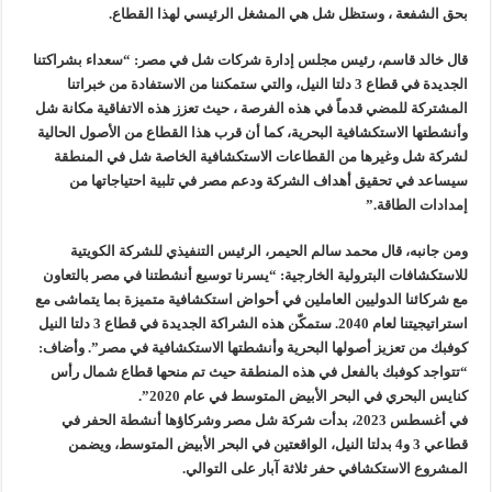
بحق الشفعة ، وستظل شل هي المشغل الرئيسي لهذا القطاع.
قال خالد قاسم، رئيس مجلس إدارة شركات شل في مصر: “سعداء بشراكتنا
الجديدة في قطاع 3 دلتا النيل، والتي ستمكننا من الاستفادة من خبراتنا
المشتركة للمضي قدماً في هذه الفرصة ، حيث تعزز هذه الاتفاقية مكانة شل
وأنشطتها الاستكشافية البحرية، كما أن قرب هذا القطاع من الأصول الحالية
لشركة شل وغيرها من القطاعات الاستكشافية الخاصة شل في المنطقة
سيساعد في تحقيق أهداف الشركة ودعم مصر في تلبية احتياجاتها من
إمدادات الطاقة.”
ومن جانبه، قال محمد سالم الحيمر، الرئيس التنفيذي للشركة الكويتية
للاستكشافات البترولية الخارجية: “يسرنا توسيع أنشطتنا في مصر بالتعاون
مع شركائنا الدوليين العاملين في أحواض استكشافية متميزة بما يتماشى مع
استراتيجيتنا لعام 2040. ستمكّن هذه الشراكة الجديدة في قطاع 3 دلتا النيل
كوفبك من تعزيز أصولها البحرية وأنشطتها الاستكشافية في مصر”. وأضاف:
“تتواجد كوفبك بالفعل في هذه المنطقة حيث تم منحها قطاع شمال رأس
كنايس البحري في البحر الأبيض المتوسط في عام 2020”.
في أغسطس 2023، بدأت شركة شل مصر وشركاؤها أنشطة الحفر في
قطاعي 3 و4 بدلتا النيل، الواقعتين في البحر الأبيض المتوسط، ويضمن
المشروع الاستكشافي حفر ثلاثة آبار على التوالي.