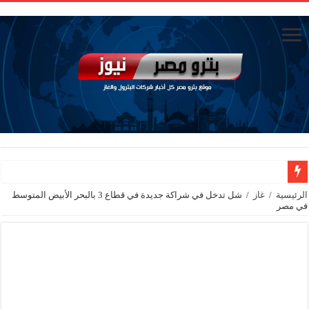
وزير البترول والثروة المعدنية يتابع من مركز التحكم بشركة جاسكو انتظام إمدادات 
الرئيسية
/
غاز
/
شل تدخل في شراكة جديدة في قطاع 3 بالبحر الأبيض المتوسط
في مصر
غدا .. اجتماع الوزير وشركاء القطاع
الوزير يدعوا لاجتماع مع الشركاء الاسبوع القادم
انتهاء اجتماع لوزير البترول مع القيادات في جاسكو حاليا
حادث في منجم السكري ووزير البترول ينعي موظف توفي بالعمل
رئيس القابضة للبتروكيماويات يتابع ميدانيًا تقدم تنفيذ مشروع مشتقات الميثانول بد