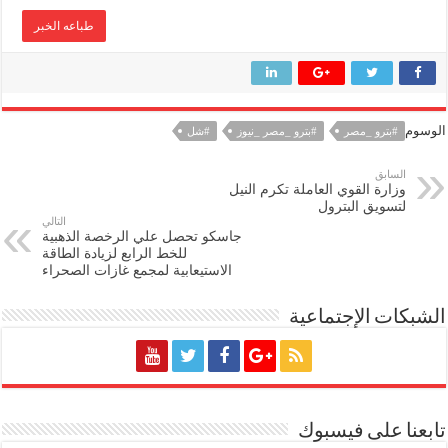
طباعه الخبر
الوسوم
#بترو _مصر
#بترو _مصر _نيوز
#شل
السابق
وزارة القوي العاملة تكرم النيل
لتسويق البترول
التالي
جاسكو تحصل علي الرخصة الذهبية
للخط الرابع لزيادة الطاقة
الاستيعابية لمجمع غازات الصحراء
الشبكات الإجتماعية
تابعنا على فيسبوك