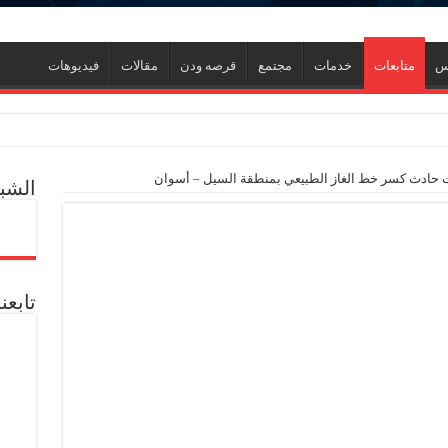
نس
متابعات
خدمات
مجتمع
قرصه ودن
مقالات
فيديوهات
 حادث كسر خط الغاز الطبيعي بمنطقة السيل – أسوان
الشبك
ف منذ عام 2022.. ويؤكد: كامل الاهتمام لوضع صعيد مصر على خريطة الاستثمار البترولي
تابعن
دم يوميا
ثمارات
من قش الأرز