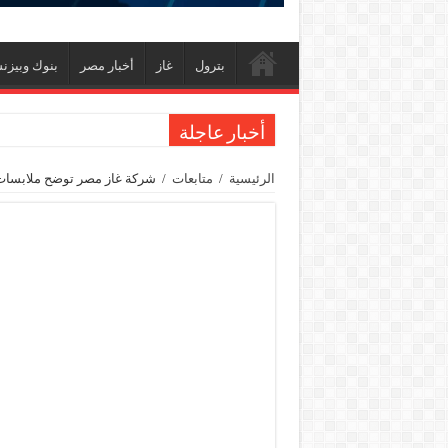
بترول
غاز
أخبار مصر
بنوك وبيز
أخبار عاجلة
رئيسا العامة وبترومنت في زيارة لحقول ابوسنان
الرئيسية
/
متابعات
/
شركة غاز مصر توضح ملابسات
وزير البترول والثروة المعدنية يتفقد استئناف أعمال الحفر بحقل البركة في أسوان بعد توق
وزير البترول يتابع انتاج حقل البركة في اسوان
النيل للبترول» تحصد شهادة «ISO 39001» لنظام إدارة السلامة المرورية بجهود ذاتية
إنجاز بحري جديد … PMS تنهي أعمال إنزال الخطوط البحرية الثلاث بمشروع المرحلة الرابعة لتنمية حقل غاز كاموس البحري التابع لشركة شمال سيناء للبترول
هدوء اعلامي في وزارة البترول
محمود ناجي : لولا جهود الوزارة في عامين كان الغاز وصل 2مليار ق
وفاء علي : سداد ديون الشركاء ليس بالأمر الهين وجذبنا 19 مليار دولار است
رئيس القابضة للبتروكيماويات يتفقد مصنع ووتك لإنتاج الواح MDF الخشبية 