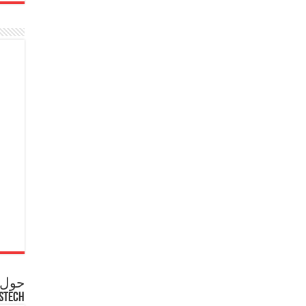
حول ع
STECH