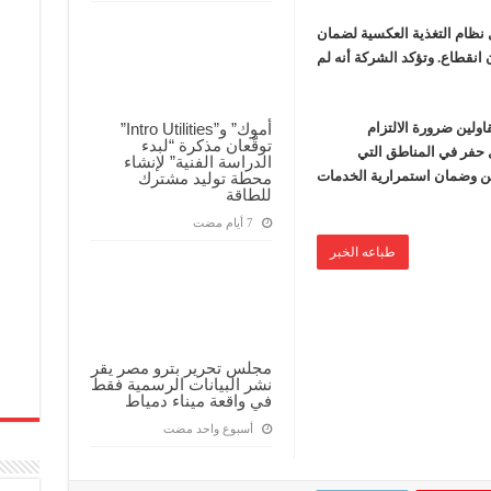
 نظام التغذية العكسية لضمان
 انقطاع. وتؤكد الشركة أنه لم
أموك” و”Intro Utilities”
اولين ضرورة الالتزام
توقّعان مذكرة “لبدء
 حفر في المناطق التي
الدراسة الفنية” لإنشاء
ين وضمان استمرارية الخدمات
محطة توليد مشترك
للطاقة
طباعه الخبر
مجلس تحرير بترو مصر يقر
نشر البيانات الرسمية فقط
في واقعة ميناء دمياط
‏أسبوع واحد مضت