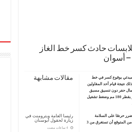
ابسات حادث كسر خط الغاز
– أسوان
مقالات مشابهة
 مبدئي بوقوع كسر في خط
ك نتيجة قيام أحد المقاولين
عمال حفر دون تنسيق مسبق
مع شركة غاز مصر، مما تسبب في كسر خط الغاز بقطر 180 مم وضغط تشغيل
رئيسا العامة وبترومنت في
ضرر حرصًا على السلامة
زيارة لحقول ابوسنان
العامة، كما تم البدء في تنفيذ أعمال الإصلاح التي من المتوقع أن تستغرق من 3