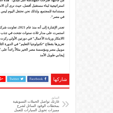
من جانبها، صرحت المهندسة أمل مبدي: “هذه ا
استراتيجية لبناء مستقبل أفضل، حيث نرى أن الاست
مستدامة للمجتمع، ولذلك نحن نحتفل اليوم ليس ف
في مصر
.”
تجدر الإشارة إلى أ
استمرت على مدار ثلاث سنوات نجحت في جذب روا
االابتكار وريادة الأعمال” في دورتين الأولي ركزت
تعزيزها بقطاع “تكنولوجيا التعليم” في الدورة الث
موبيل مصر ومؤسسة مصر الخير مثالاً رائداً على 
إيجابي طويل الأمد
Twitter
Facebook
شاركها
السابق
غازتك تواصل الحملات التسويقية
بمحطات الوقود السائل لشرح
مميزات تحويل السيارات للعمل