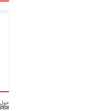
حول ع
STECH