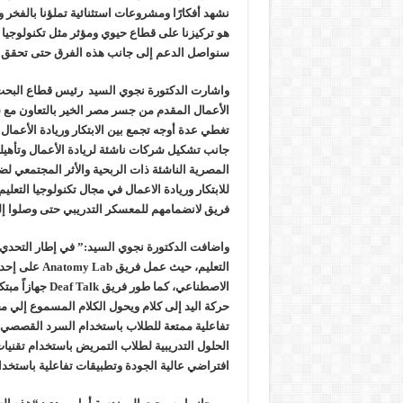
نشهد أفكارًا ومشروعات استثنائية تملؤنا بالفخر و
هو تركيزنا على قطاع حيوي ومؤثر مثل تكنولوجيا ال
سنواصل الدعم إلى جانب هذه الفرق حتى تحقق 
واشارت الدكتورة نجوي السيد
رئيس قطاع البحث 
الأعمال المقدم من جسر مصر الخير بالتعاون مع
تغطي عدة أوجه تجمع بين الابتكار وريادة الأعمال 
جانب تشكيل شركات ناشئة لريادة الأعمال وتأهي
المصرية الناشئة ذات الربحية والأثر المجتمعي لض
فريق لانضمامهم للمعسكر التدريبي حتى وصلوا إلى 5 فرق متنافسة في المرحلة الأخ
واضافت الدكتورة نجوي السيد:”
في إطار التحدي
التعليم، حيث عمل فريق
Anatomy Lab
على إحدا
الاصطناعي، كما طور فريق
Deaf Talk
جهازاً مبت
حركة اليد إلى كلام ويحول الكلام المسموع إلي 
تفاعلية ممتعة للطلاب باستخدام السرد القصصي. أ
الحلول التدريبية لطلاب التمريض باستخدام تقنيات 
افتراضي عالية الجودة وتطبيقات تفاعلية باستخدا