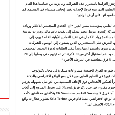
تعزز التزامنا باستمرار هذه الشراكة، وما يزيد من حماسنا هذا العام
تعليم، الذي يتيح فرصًا لإحداث تغيير إيجابي مستدام في المجتمع. كما
طموحاتها على أرض الواقع
.”
العلمي بمؤسسة مصر الخير “ان التحدي المجتمعي للابتكار وريادة
 شركة إكسون موبيل مصر يهدف إلى تقديم دعم مالي ودورات تدريبية
لمساعدة رواد الأعمال في تنفيذ النماذج الأولية الخاصة بهم، إلى
لها للعرض على المستثمرين الذين يسعون إلي الوصول للشركات
مان نموها واستمراريتها. وبدأ تلقي الطلبات لدورة التحدي المجتمعي
للابتكار وريادة الاعمال في مجال تكنولوجيا التعليم حيث تم استقبال أكثر من80 فكرة، تم تصفيتهم حتى وصلوا إلى 20
يرة”
، طورت الفرق الخمسة مشروعات مبتكرة في مجال تكنولوجيا
ث ثورة في التعليم الطبي من خلال دمج الواقع الافتراضي والذكاء
كراً لتمكين الأشخاص ذوي الإعاقة السمعية من التواصل بسهولة يترجم
محتوى مقروء، في حين ركز فريق
Noxed
على تحويل المناهج إلى ألعاب
ما فريق 3
D Nursing
فقدم
VR Simulator
بتكلفتين مختلفتين كأحد
الواقع الافتراضي، بينما قام فريق
Sela Techno
بتطوير نظارات واقع
م الذكاء الاصطناعي
.
“