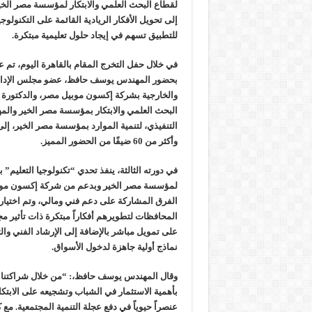
لقطاع البحث العلمي والابتكار لمؤسسة مصر الخير
إلى تحويل الأفكار الريادية القائمة على التكنولوجيا
للتطبيق تسهم في إيجاد حلول تعليمية مبتكرة
.
في خلال حفل التخرج المقام بالقاهرة اليوم، 
بحضور المهندس يوسف حافظ، عضو مجلس الإدارة 
والخارجية بشركة إكسون موبيل مصر، والدكتورة
البحث العلمي والابتكار بمؤسسة مصر الخير والم
التنفيذي، لتنمية الموارد بمؤسسة مصر الخير، إل
وأكثر من 60 ضيفًا من الحضور المميز
.
في دورته الثالثة، ينفذ تحدي “تكنولوجيا التعليم” 
لمؤسسة مصر الخير وبدعم من شركة إكسون مو
الفرق المشاركة على دعم فني ومالي، وتم اختيا
المحافظات لتطويرهم أفكاراً مبتكرة ذات تأثير
على تمويل مباشر بالإضافة إلى الإرشاد الفني وا
نماذج أولية جاهزة لدخول الأسواق
.
وقال المهندس يوسف حافظ،: “من خلال شراكتنا
بأهمية الاستثمار في الشباب وتشجيعه على الابتكار
عنصراً حيوياً في دفع عجلة التنمية المجتمعية. م