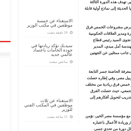
. تهدف هذه الدورة الثالثة
 الحديثة إلى نماذج أولية قابلة
الاستغناء عن خمسة
موظفين في مكتب الوزير
تم عرض مشروعات الخمس فرق
ومدير العلاقات الحكومية
 نجوى السيد رئيس قطاع
سيدبك تؤكد ريادتها في
هندسة أمل مبدي، المدير
جودة الخامات باعتماد
ى جانب ممثلين عن الجهتين
عالمي جديد
‏ساعتين مضت
بمعرفة الحاضنة جسر التابعة
بيل مصر، وفي إطاره حصلت
ر خمس فرق ريادية من مختلف
 مجتمعي، حيث حصلت الفرق
لتدريب لتحويل أفكارهم إلى
الاستغناء عن ثلاث
موظفين في المكتب الفني
للوزير
 مع مؤسسة مصر الخير، نؤمن
 وريادة الأعمال باعتباره
ع كل دورة من تحدي جسر،