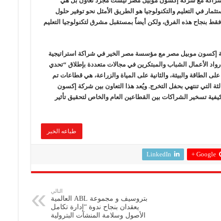
لشراكة مع شركة إكسون موبيل مصر ليست مجرد تعاون بل هي
ثمار في التعليم والتكنولوجيا هو الطريق الأمثل نحو توفير حلول
قط بنجاح هذه الفرق، ولكن أيضاً بمستقبل مشرق لتكنولوجيا التعليم
نه منذ عام 2021، تعاونت شركة إكسون موبيل مصر مع مؤسسة مصر الخير في شراكة استراتيجية
د الأعمال الشباب والمبتكرين في مجالات متعددة بإطلاق “تحدي
 على الطاقة والبيئة، والثانية على المياة والزراعة، هي قطاعات تم
الثة التي تنتهي بحفل التخرج. ويُعد هذا التعاون بين شركة إكسون
كيفية تسخير الشراكات بين القطاعين العام والخاص لتحقيق تأثير
طباعه الخبر
LinkedIn
Google +
التالي
بتروسيف و مجموعة ABL العالمية
يعقدان بنجاح ندوة “إدارة تكامل
الأصول وسلامة المنشآت البترولية