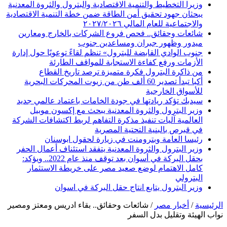
وزيرا التخطيط والتنمية الاقتصادية والبترول والثروة المعدنية
يبحثان جهود تحقيق أمن الطاقة ضمن خطة التنمية الاقتصادية
والاجتماعية للعام المالي ٢٠٢٧/٢٠٢٦
شائعات وحقائق.. فحص فروع الشركات بالخارج ومعارين
ميدور وظهور جبران ومساعدين جنوب
جنوب الوادي القابضة للبترول» تنظم لقاءً توعويًا حول إدارة
الأزمات ورفع كفاءة الاستجابة للمواقف الطارئة
من ذاكرة البترول فكرة متميزة ترصد تاريخ القطاع
أكبا تبدأ تصدير 60 ألف طن من زيوت المحركات البحرية
للأسواق الخارجية
سيدبك تؤكد ريادتها في جودة الخامات باعتماد عالمي جديد
وزير البترول والثروة المعدنية يبحث مع إكسون موبيل
العالمية آليات تنفيذ مذكرة التفاهم لربط اكتشافات الشركة
في قبرص بالبنية التحتية المصرية
رئيسا العامة وبترومنت في زيارة لحقول ابوسنان
وزير البترول والثروة المعدنية يتفقد استئناف أعمال الحفر
بحقل البركة في أسوان بعد توقف منذ عام 2022.. ويؤكد:
كامل الاهتمام لوضع صعيد مصر على خريطة الاستثمار
البترولي
وزير البترول يتابع انتاج حقل البركة في اسوان
الرئيسية
/
أخبار مصر
/
شائعات وحقائق.. بقاء ادريس ومعتز ومصير
نواب الهيئة وتقليل بدل السفر