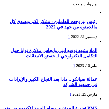
‏يوم واحد مضت
رئيس بتروجت للعاملين : نشكر لكم وبصدق كل
ماقدمتوه من جهد في 2022
ديسمبر 31, 2022
1
الملا يشهد توقيع إينى وايجاس مذكرة نوايا حول
التكامل التكنولوجي لـ خفض الانبعاثات
يناير 16, 2023
1
عمالة صيانكو .. ماذا بعد النجاح الكبير والإيرادات
في جمعية الشركة
مارس 25, 2023
1
PMS تهنىء المهندس بسام السيد لتكريمه من وزير