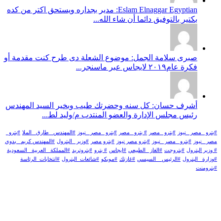
Eslam Elnaggar Egyptian: مدير بجداره ويستحق اكتر من كده
بكتير بالتوفيق دائما أن شاء الله...
صبرى سلامة الجمل: موضوع الشعلة دى طرح كنت مقدمة أو
فكرة عام٢٠١٩ لايجاس عبر ماسنجر...
أشرف حسان: كل سنه وحضرتك طيب وبخير السيد المهندس
رئيس مجلس الإدارة والعضو المنتدب م/وليد لط...
#بترو _مصر _نيوز
#بترو _مصر
# بترو_ مصر
#بترو _مصر_ نيوز
#المهندس _طارق _الملا
#بترو_
مصر_ نيوز
#بترو_ مصر _نيوز
#بترو مصر نيوز
#بترو مصر
#وزير _البترول
#المهندس كريم_ بدوي
# وزير البترول
#بتروجت
#الغاز _الطبيعي
#ايجاس
# بترو
#بتروتريد
#المملكة _العربية _السعودية
#وزارة _البترول
#الرئيس _ السيسي
#غازتك
#موبكو
#شائعات_البترول
#انتخابات_الرئاسة
#بترومنت