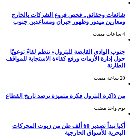
شائعات وحقائق.. فحص فروع الشركات بالخارج
ومعارين ميدور وظهور جبران ومساعدين جنوب
جنوب الوادي القابضة للبترول» تنظم لقاءً توعويًا
حول إدارة الأزمات ورفع كفاءة الاستجابة للمواقف
الطارئة
من ذاكرة البترول فكرة متميزة ترصد تاريخ القطاع
‏يوم واحد مضت
أكبا تبدأ تصدير 60 ألف طن من زيوت المحركات
البحرية للأسواق الخارجية