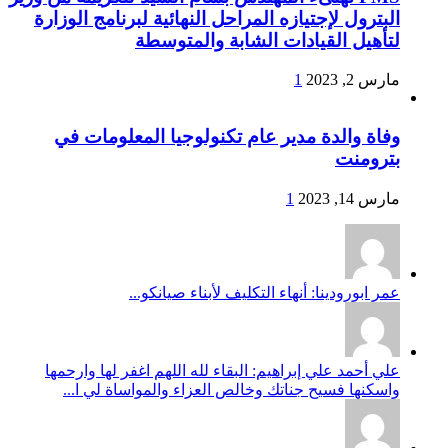
البترول لإجتيازه المراحل النهائية لبرنامج الوزارة
لتأهيل القيادات الشابة والمتوسطة
مارس 2, 2023
1
وفاة والدة مدير عام تكنولوجيا المعلومات في
بترومنت
مارس 14, 2023
1
عمر ابورودينا: أنهاء التكليف لأبناء صيانكو...
علي أحمد علي إبراهيم: البقاء لله اللهم اغفر لها وارحمها
واسكنها فسيح جناتك وخالص العزاء والمواساة لي ا...