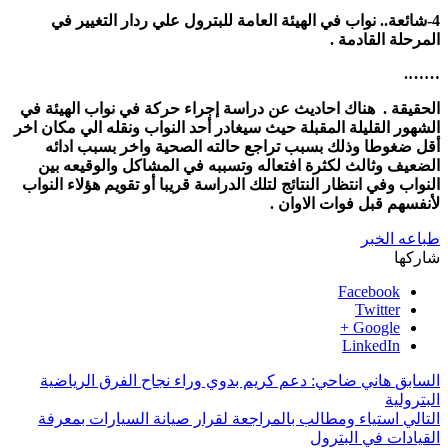
4-شائعة.. نواب في الهيئة العامة للبترول علي ردار التغيير في
المرحلة القادمة .
…….
الحقيقة . هناك احاديث عن دراسة إجراء حركة في نواب الهيئة في
الشهور القليلة المقبلة حيث سيغادر أحد النواب ونقله الي مكان اخر
أقل ضغوطا وذلك بسبب تراجع حالته الصحية واخر بسبب ادائه
الضعيف وثالث لكثرة افتعاله وتسببه في المشاكل والوقيعه بين
النواب وفي انتظار النتائج لتلك الدراسة قريبا أو تقويم هؤلاء النواب
لأنفسهم قبل فوات الاوان .
طباعه الخبر
شاركها
Facebook
Twitter
Google +
LinkedIn
السابق
هاني ضاحي: دعم كريم بدوي وراء نجاح الفرق الرياضية
البترولية
التالي
استياء ومطالب بالمراجعة لقرار صيانة السيارات بمعرفة
القيادات في البترول