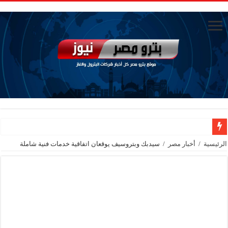
تاون جاس تسيطر علي كسر ماسورة في ترعة الإسماعيلية
الرئيسية
/
أخبار مصر
/
سيدبك وبتروسيف يوقعان اتفاقية خدمات فنية شاملة
وزيرا التخطيط والتنمية الاقتصادية والبترول والثروة المعدنية يبحثان جهود تحقيق أمن الطا
شائعات وحقائق.. فحص فروع الشركات بالخارج ومعارين ميدور وظهور جبران ومسا
جنوب الوادي القابضة للبترول» تنظم لقاءً توعويًا حول إدارة الأزمات ورفع كفاءة الاس
من ذاكرة البترول فكرة متميزة ترصد تاريخ القطاع
أكبا تبدأ تصدير 60 ألف طن من زيوت المحركات البحرية للأسواق الخارجية