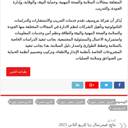
المتعلقة بمجالات السلامة والصحة المهنية، وحماية البيئة، والوقاية، وإدارة
الجودة، والتدريب.
يُذكر أن شركة بتروسيف تقدم خدمات التدريب والاستشارات والدراسات
التكنولوجية وتأهيل الشركات لنظم الادارة في المجالات المختلفة منها الجودة
والسلامة والصحة المهنية والبيئة والطاقة ونظم أمن وخدمات المعلومات
واستمرارية الاعمال والمسئولية المجتمعية، بجانب تنفيذ الدراسات الخاصة
بالسلامة وخطط الطوارئ واصدار دليل السلامة، هذا بجانب تنفيذ
المشروعات الخاصة بأنظمة الإنذار والاطفاء، وتركيب وتصميم أنظمة الحماية
من الصواعق وسلامة العمليات.
طباعه الخبر
الوسوم
#بترو _مصر _نيوز
#بترو _مصر_ نيوز
#بترو مصر
#بترو مصر نيوز
#بتروسيف
السابق
نتائج فينترسال دِيا للربع الثاني 2023: