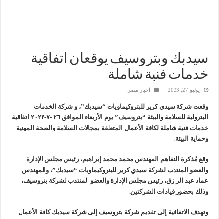
سيدبك تؤكد ريادتها في جودة الخامات باعتماد عالمي جديد
وزير البترول والثروة المعدنية يبحث مع إكسون موبيل العالمية آليات تنفيذ مذكرة ال
رئيسا العامة وبترومنت في زيارة لحقول ابوسنان
سيدبك وبتروسيف يوقعان اتفاقية
وزير البترول والثروة المعدنية يتفقد استئناف أعمال الحفر بحقل البركة في أسوان بعد توقف منذ عام 2022.. ويؤكد: كامل الاهتمام لوضع صعيد مصر ع
خدمات فنية شاملة
يوليو 27, 2023
أخبار مصر
وقعت شركة سيدي كرير للبتروكيماويات “سيدبك”، و شركة الخدمات
البترولية للسلامة والبيئة “بتروسيف” يوم الأربعاء الموافق ٢٦ -٧-٢٠٢٣ اتفاقية
خدمات فنية شاملة لكافة الأعمال المتعلقة بمجالات السلامة والصحة المهنية
وحماية البيئة.
وقع مُذكرة التفاهم المهندس محمد محمد إبراهيم، رئيس مجلس الإدارة
والعضو المنتدب لشركة سيدي كرير للبتروكيماويات “سيدبك”، والمهندس
عماد عبد الرازق، رئيس مجلس الإدارة والعضو المنتدب لشركة بتروسيف،
وذلك بحضور قيادات الشركتين.
وتهدف الاتفاقية إلى تقديم شركة بتروسيف إلى شركة سيدبك كافة الأعمال