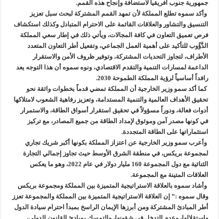
جمهورية جنوب أفريقيا لاستضافة وإنجاح هذه القمم.
وأكد سموه تطلع المملكة لأن تمهد القمم المشتركة لبحث سبل تعزيز
التنسيق والتشاور والعلاقات القائمة على الاحترام المتبادل وكذلك استكشاف
فرص تعميق التعاون في كافة المجالات، ويأتي ذلك في إطار سعي المملكة
الدَّؤُوب للتأكيد على أهمية العمل الجماعي، وتفعيل أطر التعاون المتعدد
الأطراف، لتجاوز التحديات المشتركة، وتوفير ظروف الأمن والاستقرار
الداعمة لمسارات التنمية والتقدم الاقتصادي، ونوه سموه أن هذا التوجه يعد
رافداً أساسياً لرؤية المملكة الطموحة 2030.
كما أكد سمو وزير الخارجية أن المملكة تمضي قدماً بخطوات واثقة نحو
تحقيق الأهداف العالمية والتنمية المستدامة، وتعزيز رفاهية الشعوب لامتلاكها
أدوات فعالة، ودوراً مسؤولاً في تحقيق استقرار أسواق الطاقة، والاستمرار
في كونها مصدر آمن وموثوق لإمداد الطاقة من جميع المصادر، مع تركيز
استثماراتها على الطاقة المتجددة.
وأعرب سمو وزير الخارجية عن اعتزاز المملكة بكونها أكبر شريك تجاري
لمجموعة بريكس، في منطقة الشرق الأوسط حيث تجاوز إجمالي التجارة
الثنائية مع دول المجموعة 160 مليار دولار في عام 2022، وهو ما يعكس
العلاقات المتينة مع المجموعة.
وأشاد سموه بالعلاقة الاستراتيجية المتميزة بين المملكة ومجموعة بريكس
وقال سموه :” إن العلاقة الاستراتيجية المتميزة بين المملكة والمجموعة تعزز
أطر المبادئ المشتركة ومن أبرزها الإيمان الراسخ بمبدأ احترام سيادة الدول
واستقلالها، وعدم التدخل في شؤونها، والتمسك بمبادئ القانون الدولي،