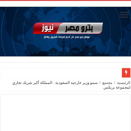
الاستغناء عن ثلاث موظفين في المكتب الفني للوزير
الرئيسية
/
مجتمع
/
سمو وزير خارجية السعودية : المملكة أكبر شريك تجاري
لمجموعة بريكس
وزير البترول والثروة المعدنية يبحث مع إكسون موبيل العالمية آليات تنفيذ مذكرة ال
رئيسا العامة وبترومنت في زيارة لحقول ابوسنان
وزير البترول والثروة المعدنية يتفقد استئناف أعمال الحفر بحقل البركة في أسوان بعد توقف منذ عام 2022.. ويؤكد: كامل الاهتمام لوضع صعيد مصر ع
وزير البترول يتابع انتاج حقل البركة في اسوان
النيل للبترول» تحصد شهادة «ISO 39001» لنظام إدارة السلامة المرورية بجهود ذاتية