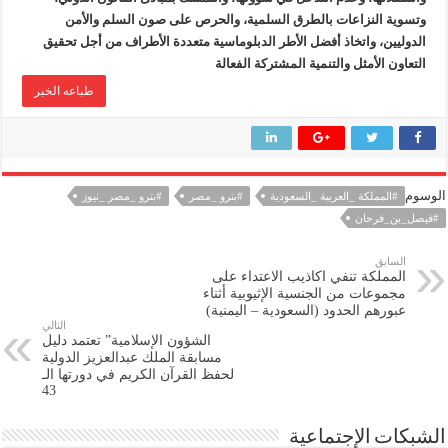
وتسوية النزاعات بالطرق السلمية، والحرص على صون السلم والأمن
الدوليين، واتخاذ أفضل الأطر الدبلوماسية متعددة الأطراف من أجل تحقيق
التعاون الأمثل والتنمية المشتركة الفعالة
طباعه الخبر
الوسوم
#المملكة _العربية _السعودية
#بترو _مصر
#بترو _مصر _نيوز
#فيصل_بن_فرحان
السابق
المملكة تنفي اكاذيب الاعتداء على
مجموعات من الجنسية الإثيوبية أثناء
عبورهم الحدود (السعودية – اليمنية)
التالي
الشؤون الإسلامية” تعتمد دليل
مسابقة الملك عبدالعزيز الدولية
لحفظ القرآن الكريم في دورتها الـ
43
الشبكات الإجتماعية