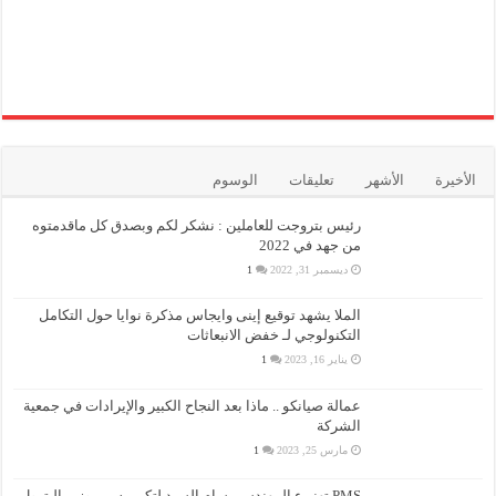
الأخيرة
الأشهر
تعليقات
الوسوم
رئيس بتروجت للعاملين : نشكر لكم وبصدق كل ماقدمتوه
من جهد في 2022
ديسمبر 31, 2022
1
الملا يشهد توقيع إينى وايجاس مذكرة نوايا حول التكامل
التكنولوجي لـ خفض الانبعاثات
يناير 16, 2023
1
عمالة صيانكو .. ماذا بعد النجاح الكبير والإيرادات في جمعية
الشركة
مارس 25, 2023
1
PMS تهنىء المهندس بسام السيد لتكريمه من وزير البترول