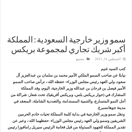
إنجاز بحري جديد … PMS تنهي أعمال إنزال الخطوط البحرية الثلاث بمشروع المرحلة الرابعة لتنمية حقل غاز كاموس البحري التابع لشركة شمال سيناء للبترول
هدوء اعلامي في وزارة البترول
محمود ناجي : لولا جهود الوزارة في عامين كان الغاز وصل 2مليار قدم يوميا
سمو وزير خارجية السعودية : المملكة
أكبر شريك تجاري لمجموعة بريكس
أغسطس 24, 2023
مجتمع
كتب السيد غنيم
نيابةً عن صاحب السمو الملكي الأمير محمد بن سلمان بن عبدالعزيز آل
سعود، ولي العهد رئيس مجلس الوزراء- حفظه الله-، ترأس صاحب السمو
الأمير فيصل بن فرحان بن عبدالله وزير الخارجية، اليوم، وفد المملكة
المشارك في (حوار بريكس بلس، وبريكس أفريقيا)، تحت شعار: شراكة من
أجل النمو المتسارع، والتنمية المستدامة، والتعددية الشاملة، المنعقد في
مدينة جوهانسبرغ.
ونقل سمو وزير الخارجية في بداية كلمة المملكة تحيات خادم الحرمين
الشريفين وسمو ولي العهد رئيس مجلس الوزراء -حفظهما الله-، وعبر عن
تقدير المملكة للجهود المبذولة من قبل فخامة الرئيس سيريل رامافوزا رئيس