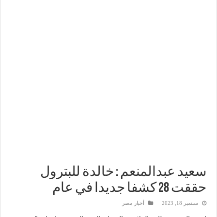
وزير البترول والثروة المعدنية يتفقد استئناف أعمال الحفر بحقل البركة في أسوان بعد توقف منذ عام 2022.. ويؤكد: كامل الاهتمام لوضع صعيد مصر ع
وزير البترول يتابع انتاج حقل البركة في اسوان
النيل للبترول» تحصد شهادة «ISO 39001» لنظام إدارة السلامة المرورية بجهود ذاتية
سعيد عبدالمنعم : خالدة للبترول
حققت 28 كشفا جديدا في عام
سبتمبر 18, 2023
أخبار مصر