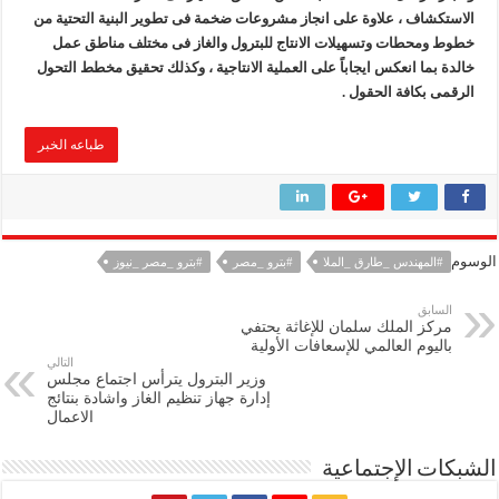
الاستكشاف ، علاوة على انجاز مشروعات ضخمة فى تطوير البنية التحتية من
خطوط ومحطات وتسهيلات الانتاج للبترول والغاز فى مختلف مناطق عمل
خالدة بما انعكس ايجاباً على العملية الانتاجية ، وكذلك تحقيق مخطط التحول
الرقمى بكافة الحقول .
طباعه الخبر
الوسوم
#المهندس _طارق _الملا
#بترو _مصر
#بترو _مصر _نيوز
السابق
مركز الملك سلمان للإغاثة يحتفي
باليوم العالمي للإسعافات الأولية
التالي
وزير البترول يترأس اجتماع مجلس
إدارة جهاز تنظيم الغاز واشادة بنتائج
الاعمال
الشبكات الإجتماعية