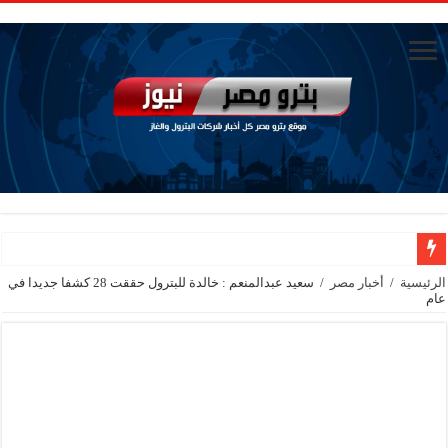
جنوب الوادي القابضة للبترول» تنظم لقاءً توعويًا حول إدارة الأزمات ورفع كفاءة الاس
الرئيسية
/
أخبار مصر
/
سعيد عبدالمنعم : خالدة للبترول حققت 28 كشفا جديدا في
عام
من ذاكرة البترول فكرة متميزة ترصد تاريخ القطاع
أكبا تبدأ تصدير 60 ألف طن من زيوت المحركات البحرية للأسواق الخارجية
سيدبك تؤكد ريادتها في جودة الخامات باعتماد عالمي جديد
وزير البترول والثروة المعدنية يبحث مع إكسون موبيل العالمية آليات تنفيذ مذكرة ال
رئيسا العامة وبترومنت في زيارة لحقول ابوسنان