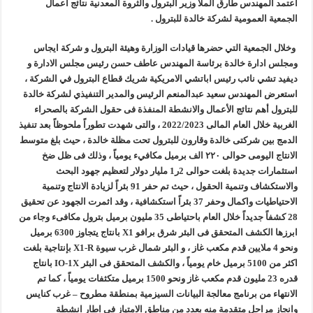
اعتمد المهندس طارق الملا وزير البترول والثروة المعدنية نتائج اعمال
الجمعية العمومية لشركة خالدة للبترول .
وخلال الجمعية التي حضرها قيادات الوزارة وهيئة البترول و شركة ايجاس
ومجلس ادارة خالدة برئاسة المهندس عاطف حسن رئيس مجلس الادارة و
ديفيد تشي نائب رئيس اباتشي الامريكية شريك قطاع البترول في الشركة ،
استعرض المهندس سعيد عبدالمنعم الرئيس والمدير التنفيذي لشركة خالدة
للبترول أهم نتائج الأعمال والانشطة المنفذة فى حقول الشركة بالصحراء
الغربية خلال العام المالى 2022/2023 ، والتى شهدت تطوراً ملحوظاً بعد تنفيذ
الدمج بين شركتى خالدة وقارون للبترول تحت مظلة خالدة ، حيث بلغ متوسط
الانتاج اليومى حوالى ٢٢٠ الف برميل مكافيء يومياً ، وذلك فى ظل ضخ
استثمارات جديدة بلغت حوالى 2ر1 مليار دولار لتعظيم جهود البحث
والاستكشاف وتنمية الحقول ، حيث تم حفر 91 بئراً لزيادة الانتاج وتنمية
الاحتياطيات واكمال وحفر 37 بئراً استكشافية ، وقد اثمرت الجهود عن تحقيق
28 كشفاً جديداً خلال العام باحتياطى 35 مليون برميل بترول مكافىء وجاء من
ابرزها الكشف المتحقق فى البئر شرق برافو X1 بانتاج يتجاوز 6300 برميل
ونحو 4 ملايين قدم مكعب غاز ، و البئر شمال غرب سيوة X1-R بإنتاجية بلغت
اكثر من 5100 برميل خام يومياً ، والكشف المتحقق فى البئر IO-1X بانتاج
قدره 23 مليون قدم مكعب غاز ونحو 1500 برميل متكثفات يومياً ، كما تم
الانتهاء من برنامج معالجة البيانات السيزمية بمنطقة مطروح – غرب كنايس
وانجاز مراحل متقدمة منه بعدد من مناطق الامتياز فى اطار انشطة