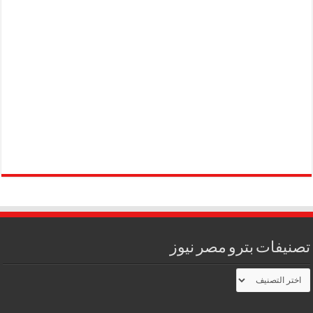
تصنيفات بترو مصر نيوز
تصنيفات
بترو
مصر
نيوز