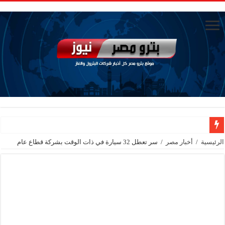
من ذاكرة البترول فكرة متميزة ترصد تاريخ القطاع
الرئيسية
/
أخبار مصر
/
سر تعطل 32 سيارة في ذات الوقت بشركة قطاع عام
أكبا تبدأ تصدير 60 ألف طن من زيوت المحركات البحرية للأسواق الخارجية
سيدبك تؤكد ريادتها في جودة الخامات باعتماد عالمي جديد
وزير البترول والثروة المعدنية يبحث مع إكسون موبيل العالمية آليات تنفيذ مذكرة ال
رئيسا العامة وبترومنت في زيارة لحقول ابوسنان
وزير البترول والثروة المعدنية يتفقد استئناف أعمال الحفر بحقل البركة في أسوان بعد توقف منذ عام 2022.. ويؤكد: كامل الاهتمام لوضع صعيد مصر ع