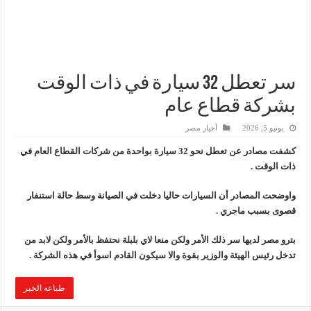
وزير البترول يتابع انتاج حقل البركة في اسوان
النيل للبترول» تحصد شهادة «ISO 39001» لنظام إدارة السلامة المرورية بجهود ذاتية
إنجاز بحري جديد … PMS تنهي أعمال إنزال الخطوط البحرية الثلاث بمشروع المرحلة الرابعة لتنمية حقل غاز كاموس البحري التابع لشركة شمال سيناء للبترول
سر تعطل 32 سيارة في ذات الوقت
بشركة قطاع عام
يونيو 5, 2026
أخبار مصر
كشفت مصادر عن تعطل نحو 32 سيارة بواحدة من شركات القطاع العام في
ذات الوقت .
واوضحت المصادر أن السيارات حاليا دخلت في الصيانة وسط حالة استنفار
قصوى بسبب ماجري .
بترو مصر لديها سر ذلك الأمر ولكن منعا لاي بلبلة نحتفظ بالأمر ولكن لابد من
تدخل رئيس الهيئة والوزير بقوة والا سيكون القادم اسوأ في هذه الشركة .
طباعه الخبر