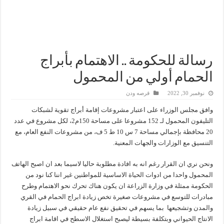
إنجاز بحري جديد … PMS تنهي أعمال إنزال الخطوط البحرية الثلاث بمشروع المرحلة الرابعة لتنمية حقل غاز كاموس البحري التابع لشركة شمال سيناء للبترول
هدوء اعلامي في وزارة البترول
محمود ناجي : لولا جهود الوزارة في عامين كان الغاز وصل 2مليار قدم يوميا
رسالة للحكومة .. الاهتمام بأبراج
الحمام أولي من المحمول
نوفمبر 30, 2022
قرصه ودن
وافق مجلس الوزراء على اعتبار مشروعات إقامة أبراج تقوية لشبكات
التليفون المحمول لـ 152 مشروعا على مساحة 150م2، لكل مشروع في عدد
20 محافظة بإجمالي مساحة 7 س 10 ط 5 ف، من مشروعات النفع العام، مع
التنسيق مع الوزارات والجهات المعنية.
ونحن نري ان القرار رغم انه به افادة مطلوبة حاليا لاسيما بعد ان اصبح الهاتف
المحمول واحدا من ادوات الحياة الاساسية للمواطنين غير اننا كنا نود من
الحكومة ممثلة في وزارة الزراعة ان يكون هناك تحرك نحو الاهتمام وطرح
مبادرات للتوسع في مشروعات صغيرة تخص زيادة ابراج الحمام في القري
والمدن وتشجيعها بما يسهم في تحقيق نفع عام حقيقي في سبيل زيادة
الانتاج الحيواني وبتكلفة بسيطة ليصبح استغلال الاسطح في اقامة ابراج