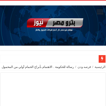
الاستغناء عن ثلاث موظفين في المكتب الفني للوزير
الرئيسية
/
قرصه ودن
/
رسالة للحكومة .. الاهتمام بأبراج الحمام أولي من المحمول
وزير البترول والثروة المعدنية يبحث مع إكسون موبيل العالمية آليات تنفيذ مذكرة ال
رئيسا العامة وبترومنت في زيارة لحقول ابوسنان
وزير البترول والثروة المعدنية يتفقد استئناف أعمال الحفر بحقل البركة في أسوان بعد توقف منذ عام 2022.. ويؤكد: كامل الاهتمام لوضع صعيد مصر ع
وزير البترول يتابع انتاج حقل البركة في اسوان
النيل للبترول» تحصد شهادة «ISO 39001» لنظام إدارة السلامة المرورية بجهود ذاتية