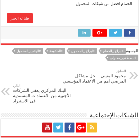
الحمام افضل من شبكات المحمول .
طباعه الخبر
الوسوم
#ابراج _الحمام
#ابراج _المحمول
#الحكومة
#الهاتف_المحمول
#مصطفي_مدبولي
السابق
محمود المتيني .. حل مشاكل
المرضي اهم من الاعتماد المؤسسي
التالي
البنك المركزي يعفي الشركات
الأجنبية من الاعتمادات المستندية
في الاستيراد
الشبكات الإجتماعية