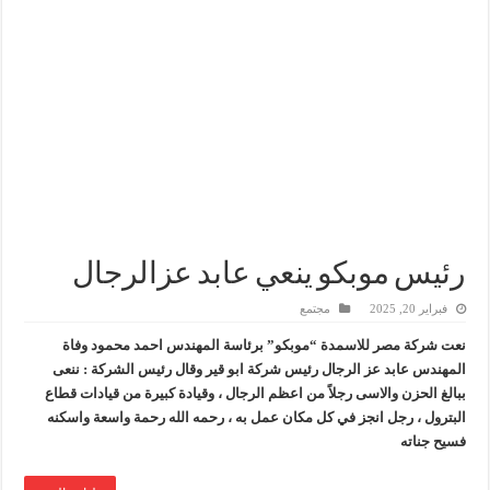
سيدبك تؤكد ريادتها في جودة الخامات باعتماد عالمي جديد
وزير البترول والثروة المعدنية يبحث مع إكسون موبيل العالمية آليات تنفيذ مذكرة ال
رئيسا العامة وبترومنت في زيارة لحقول ابوسنان
وزير البترول والثروة المعدنية يتفقد استئناف أعمال الحفر بحقل البركة في أسوان بعد توقف منذ عام 2022.. ويؤكد: كامل الاهتمام لوضع صعيد مصر ع
رئيس موبكو ينعي عابد عزالرجال
فبراير 20, 2025
مجتمع
نعت شركة مصر للاسمدة “موبكو” برئاسة المهندس احمد محمود وفاة
المهندس عابد عز الرجال رئيس شركة ابو قير وقال رئيس الشركة : ننعى
ببالغ الحزن والاسى رجلاً من اعظم الرجال ، وقيادة كبيرة من قيادات قطاع
البترول ، رجل انجز في كل مكان عمل به ، رحمه الله رحمة واسعة واسكنه
فسيح جناته