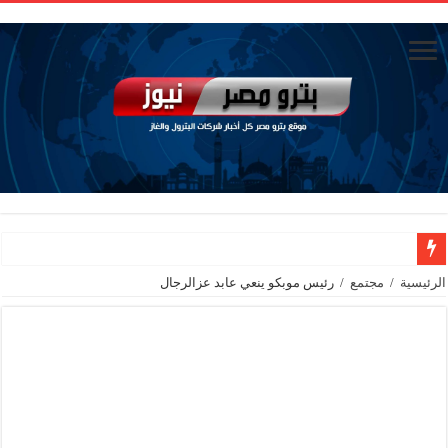
تاون جاس تسيطر علي كسر ماسورة في ترعة الإسماعيلية
الرئيسية
/
مجتمع
/
رئيس موبكو ينعي عابد عزالرجال
وزيرا التخطيط والتنمية الاقتصادية والبترول والثروة المعدنية يبحثان جهود تحقيق أمن الطا
شائعات وحقائق.. فحص فروع الشركات بالخارج ومعارين ميدور وظهور جبران ومسا
جنوب الوادي القابضة للبترول» تنظم لقاءً توعويًا حول إدارة الأزمات ورفع كفاءة الاس
من ذاكرة البترول فكرة متميزة ترصد تاريخ القطاع
أكبا تبدأ تصدير 60 ألف طن من زيوت المحركات البحرية للأسواق الخارجية