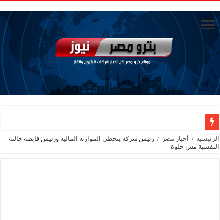
الاستغناء عن خمسة موظفين في مكتب الوزير
الرئيسية
/
أخبار مصر
/
رئيس شركة يتخطي الموازنة المالية ورئيس قابضة حالته
النفسية مش حلوة
سيدبك تؤكد ريادتها في جودة الخامات باعتماد عالمي جديد
الاستغناء عن ثلاث موظفين في المكتب الفني للوزير
وزير البترول والثروة المعدنية يبحث مع إكسون موبيل العالمية آليات تنفيذ مذكرة ال
رئيسا العامة وبترومنت في زيارة لحقول ابوسنان
وزير البترول والثروة المعدنية يتفقد استئناف أعمال الحفر بحقل البركة في أسوان بعد توقف منذ عام 2022.. ويؤكد: كامل الاهتمام لوضع صعيد مصر ع