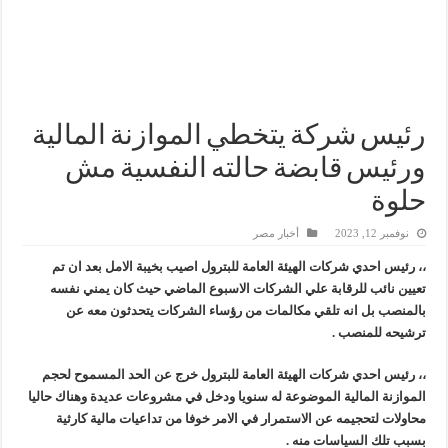
وزير البترول يتابع انتاج حقل البركة في اسوان
النيل للبترول» تحصد شهادة «ISO 39001» لنظام إدارة السلامة المرورية بجهود ذاتية
إنجاز بحري جديد … PMS تنهي أعمال إنزال الخطوط البحرية الثلاث بمشروع المرحلة الرابعة لتنمية حقل غاز كاموس البحري التابع لشركة شمال سيناء للبترول
رئيس شركة يتخطي الموازنة المالية
ورئيس قابضة حالته النفسية مش
حلوة
نوفمبر 12, 2023
أخبار مصر
،، رئيس احدي شركات الهيئة العامة للبترول اصيب بخيبة الامل بعد ان تم
تعيين نائب للرقابة علي الشركات الاسبوع الماضي حيث كان يمني نفسه
بالمنصب بل انه تلقي مكالمات من رؤساء الشركات يتحدثون معه عن
ترشيحه للمنصب .
،، رئيس احدي شركات الهيئة العامة للبترول خرج عن الحد المسموح لحجم
الموازنة المالية الموضوعة له سنويا ودخل في مشروعات عديدة وهناك حاليا
محاولات لتحجيمه عن الاستمرار في الامر خوفا من تداعيات مالية كارثية
بسبب تلك السياسات منه .