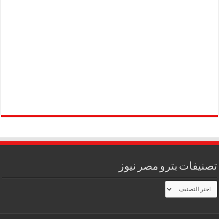
تصنيفات بترو مصر نيوز
تصنيفات
بترو
مصر
نيوز