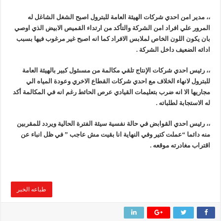
،، مدير امن احدي شركات الهيئة العامة للبترول اصبح الشغل الشاغل له
المرور علي افراد امن الشركة والتأكد من ارتداء القميص الابيض الذي اوصي
بان يكون اللون الخاص لملابس الافراد كما انه اصبح غير مرغوب فيها بسبب
ادائه الضعيف داخل الشركة .
،، رئيس احدي شركات الإنتاج تلقي مكالمة من مسىئول كبير بالهيئة العامة
للبترول لانهاء الخلاف مع احدي شركات القطاع الاخري وعودة المياه الي
مجاريها الا انه ضرب بتعليمات القيادي عرص الحائط رغم انه في المكالمة أكد
له الاستجابة لطلباته .
،، رئيس احدي القوابض في حالة نفسية سيئة الفترة الحالية ويردد للمقربين
منه دائما “عملت كتير وفي النهاية انا بقيت مش عاجب ” في ظل انباء عن
اقتراب مغادرته موقعه .
طباعه الخبر