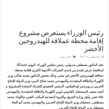
سيدبك تؤكد ريادتها في جودة الخامات باعتماد عالمي جديد
وزير البترول والثروة المعدنية يبحث مع إكسون موبيل العالمية آليات تنفيذ مذكرة ال
رئيسا العامة وبترومنت في زيارة لحقول ابوسنان
وزير البترول والثروة المعدنية يتفقد استئناف أعمال الحفر بحقل البركة في أسوان بعد توقف منذ عام 2022.. ويؤكد: كامل الاهتمام لوضع صعيد مصر ع
رئيس الوزراء يستعرض مشروع
إقامة محطة عملاقة للهيدروجين
الأخضر
أغسطس 8, 2023
أخبار مصر
عقد الدكتور مصطفى مدبولي، رئيس مجلس الوزراء، اليوم، اجتماعًا؛
لمناقشة عرض مُقدم من إحدى الشركات الأجنبية الكبرى لإقامة محطة
عملاقة للهيدروجين الأخضر في مصر، وذلك بحضور الدكتور محمد شاكر، وزير
الكهرباء والطاقة المتجددة، والمهندس محمد صلاح الدين، وزير الدولة للإنتاج
الحربي، و روبرتس لودافيكس، الرئيس التنفيذي للشركة المنفذة للمشروع، و
أمجد سعيد، المستشار القانوني لوزير الكهرباء والطاقة المتجددة، والمهندس
علاء حجر، وكيل وزارة البترول والثروة المعدنية للمكتب الفني، واللواء/ محمد
مصطفى، مستشار وزير الدولة للإنتاج الحربي، والمهندس محمد أبو النجا،
مستشار وزير الدولة للإنتاج الحربي.