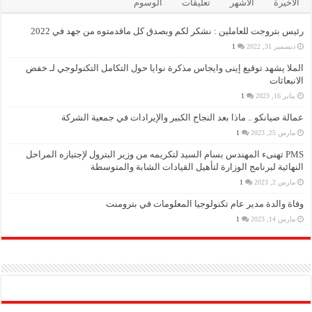
الأخيرة
الأشهر
تعليقات
الوسوم
رئيس بتروجت للعاملين : نشكر لكم وبصدق كل ماقدمتوه من جهد في 2022
ديسمبر 31, 2022
1
الملا يشهد توقيع إينى وايجاس مذكرة نوايا حول التكامل التكنولوجي لـ خفض
الانبعاثات
يناير 16, 2023
1
عمالة صيانكو .. ماذا بعد النجاح الكبير والإيرادات في جمعية الشركة
مارس 25, 2023
1
PMS تهنىء المهندس بسام السيد لتكريمه من وزير البترول لإجتيازه المراحل
النهائية لبرنامج الوزارة لتأهيل القيادات الشابة والمتوسطة
مارس 2, 2023
1
وفاة والدة مدير عام تكنولوجيا المعلومات في بترومنت
مارس 14, 2023
1