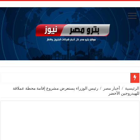
تاون جاس تسيطر علي كسر ماسورة في ترعة الإسماعيلية
الرئيسية
/
أخبار مصر
/
رئيس الوزراء يستعرض مشروع إقامة محطة عملاقة
للهيدروجين الأخضر
وزيرا التخطيط والتنمية الاقتصادية والبترول والثروة المعدنية يبحثان جهود تحقيق أمن الطا
شائعات وحقائق.. فحص فروع الشركات بالخارج ومعارين ميدور وظهور جبران ومسا
جنوب الوادي القابضة للبترول» تنظم لقاءً توعويًا حول إدارة الأزمات ورفع كفاءة الاس
من ذاكرة البترول فكرة متميزة ترصد تاريخ القطاع
أكبا تبدأ تصدير 60 ألف طن من زيوت المحركات البحرية للأسواق الخارجية