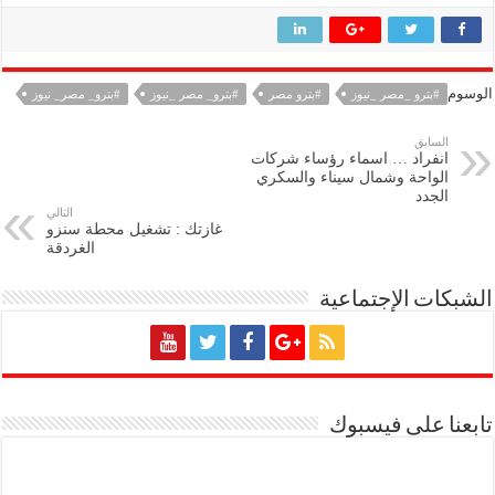
الوسوم
#بترو _مصر _نيوز
#بترو مصر
#بترو_ مصر _نيوز
#بترو_ مصر_ نيوز
السابق
انفراد … اسماء رؤساء شركات
الواحة وشمال سيناء والسكري
الجدد
التالي
غازتك : تشغيل محطة سنزو
الغردقة
الشبكات الإجتماعية
تابعنا على فيسبوك