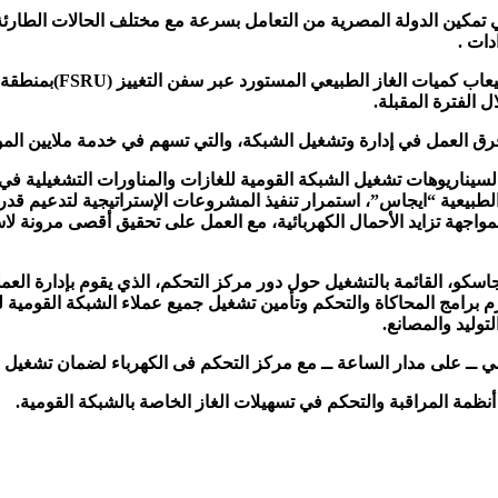
 تمكين الدولة المصرية من التعامل بسرعة مع مختلف الحالات الطارئة وس
دات .
وفي الوقت نفسه، أكد ال
 الفترة المقبلة.
ها فرق العمل في إدارة وتشغيل الشبكة، والتي تسهم في خدمة ملايين الم
ناريوهات تشغيل الشبكة القومية للغازات والمناورات التشغيلية في 
بيعية “ايجاس”، استمرار تنفيذ المشروعات الإستراتيجية لتدعيم قدرة 
واجهة تزايد الأحمال الكهربائية، مع العمل على تحقيق أقصى مرونة لاس
و، القائمة بالتشغيل حول دور مركز التحكم، الذي يقوم بإدارة العملي
 نظام المراقبة وحزم برامج المحاكاة والتحكم وتأمين تشغيل جميع عملاء الشبكة ا
وليد والمصانع.
ومي ــ على مدار الساعة ــ مع مركز التحكم فى الكهرباء لضمان تشغي
 أنظمة المراقبة والتحكم في تسهيلات الغاز الخاصة بالشبكة القومية.