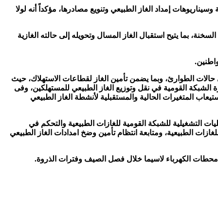
يناريوهات إمداد الغاز الطبيعي وتنويع مصادرها، مؤكداً أنه لولا
وزير جاهزية الشبكة القومية وخطوطها؛ لاستيعاب كميات الغاز الطبيعي المستورد عبر سفن التغييز (FSRU)بمنطقة السخنة، بما يتيح استقبال الغاز المسال وتحويله إلى حالته الغازية
واطنين.
حالات الطوارئ، وبما يضمن تأمين الغاز لقطاعات الاستهلاك، حيث
الشبكة القومية في نقل وتوزيع الغاز الطبيعي للمستهلكين، وفى
تيعاب المتغيرات الحالية والمستقبلية لأنشطة الغاز الطبيعي
ات التشغيلية للشبكة القومية للغازات الطبيعية والتحكم في
لقومية للغازات الطبيعية، ومتابعة انتظام تأمين وضخ امدادات الغاز الطبيعي
ل محطات الكهرباء لاسيما خلال فصل الصيف وفترات الذروة.