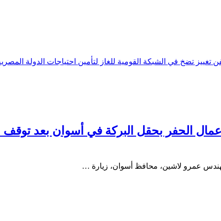
ن تغييز تضخ في الشبكة القومية للغاز لتأمين احتياجات الدولة المصرية
لمهندس عمرو لاشين، محافظ أسوان، زيارة …