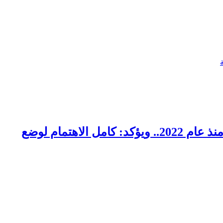
وزير البترول والثروة المعدنية يتفقد استئناف أعمال الحفر بحقل البركة في أسوان بعد توقف منذ عام 2022.. ويؤكد: كامل الاهتمام لوضع