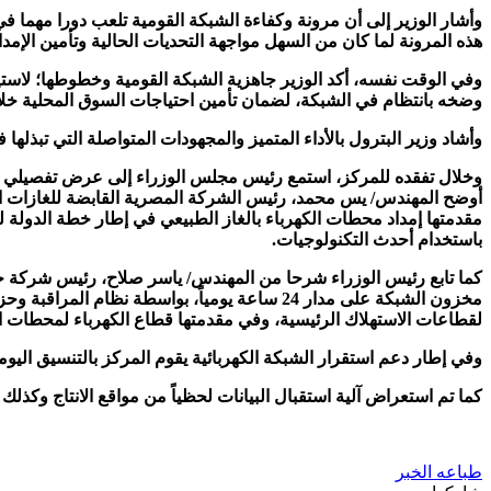
وأشار الوزير إلى أن مرونة وكفاءة الشبكة القومية تلعب دورا مهما في
هذه المرونة لما كان من السهل مواجهة التحديات الحالية وتأمين الإمدا
وضخه بانتظام في الشبكة، لضمان تأمين احتياجات السوق المحلية خلال
وأشاد وزير البترول بالأداء المتميز والمجهودات المتواصلة التي تبذل
وخلال تفقده للمركز، استمع رئيس مجلس الوزراء إلى عرض تفصيلي لسي
أوضح المهندس/ يس محمد، رئيس الشركة المصرية القابضة للغازات الط
مقدمتها إمداد محطات الكهرباء بالغاز الطبيعي في إطار خطة الدولة لم
باستخدام أحدث التكنولوجيات.
كما تابع رئيس الوزراء شرحا من المهندس/ ياسر صلاح، رئيس شركة جاسك
مخزون الشبكة على مدار 24 ساعة يومياً، بواسطة
لقطاعات الاستهلاك الرئيسية، وفي مقدمتها قطاع الكهرباء لمحطات الت
وفي إطار دعم استقرار الشبكة الكهربائية يقوم المركز بالتنسيق الي
كما تم استعراض آلية استقبال البيانات لحظياً من مواقع الانتاج وكذلك
طباعه الخبر