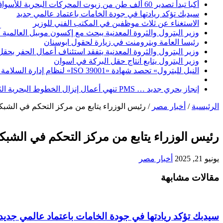
أكبا تبدأ تصدير 60 ألف طن من زيوت المحركات البحرية للأسواق الخارجية
سيدبك تؤكد ريادتها في جودة الخامات باعتماد عالمي جديد
الاستغناء عن ثلاث موظفين في المكتب الفني للوزير
وزير البترول والثروة المعدنية يبحث مع إكسون موبيل العالمية 
رئيسا العامة وبترومنت في زيارة لحقول ابوسنان
وزير البترول والثروة المعدنية يتفقد استئناف أعمال الحفر بحقل البركة في أسوان بعد توقف منذ عام 2022.. وي
وزير البترول يتابع انتاج حقل البركة في اسوان
النيل للبترول» تحصد شهادة «ISO 39001» لنظام إدارة السلامة المرورية بجهود ذاتية
إنجاز بحري جديد … PMS تنهي أعمال إنزال الخطوط البحرية الثلاث بمشروع المرحلة الرابعة لتنمية حقل غاز كاموس البحري التابع لشركة شمال سيناء للبترول
الرئيسية
/
أخبار مصر
/
رئيس الوزراء يتابع من مركز التحكم في الشبكة
رئيس الوزراء يتابع من مركز التحكم في الشبكة
يونيو 21, 2025
أخبار مصر
مقالات مشابهة
سيدبك تؤكد ريادتها في جودة الخامات باعتماد عالمي جديد