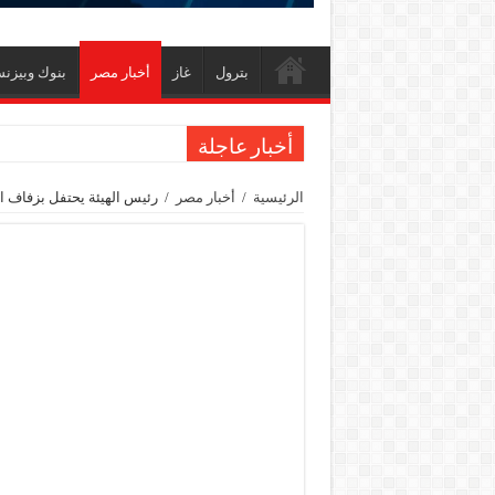
بترول
غاز
أخبار مصر
بنوك وبيزن
أخبار عاجلة
الاستغناء عن ثلاث موظفين في المكتب الفني للوزي
الرئيسية
/
أخبار مصر
/
رئيس الهيئة يحتفل بزفاف ابنت
وزير البترول والثروة المعدنية يبحث مع إكسون موبي
رئيسا العامة وبترومنت في زيارة لحقول ابوسنان
وزير البترول والثروة المعدنية يتفقد استئناف أعمال الحفر بحقل البركة في أسوان بعد توق
وزير البترول يتابع انتاج حقل البركة في اسوان
النيل للبترول» تحصد شهادة «ISO 39001» لنظام إدارة السلامة المرورية بجهود ذاتية
إنجاز بحري جديد … PMS تنهي أعمال إنزال الخطوط البحرية الثلاث بمشروع المرحلة الرابعة لتنمية حقل غاز كاموس البحري التابع لشركة شمال سيناء للبترول
هدوء اعلامي في وزارة البترول
محمود ناجي : لولا جهود الوزارة في عامين كان الغاز وصل 2مليار ق