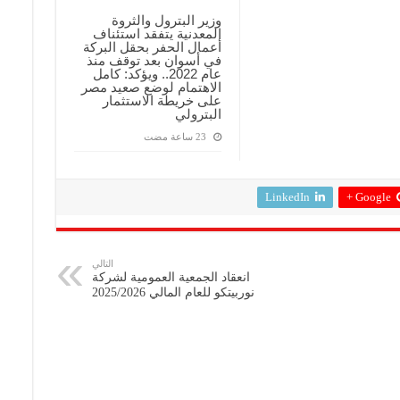
وزير البترول والثروة
المعدنية يتفقد استئناف
أعمال الحفر بحقل البركة
في أسوان بعد توقف منذ
عام 2022.. ويؤكد: كامل
الاهتمام لوضع صعيد مصر
على خريطة الاستثمار
البترولي
LinkedIn
Google +
التالي
انعقاد الجمعية العمومية لشركة
نوربيتكو للعام المالي 2025/2026