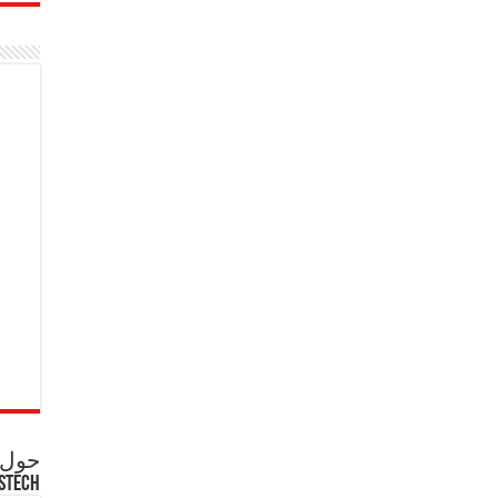
حول ع
STECH