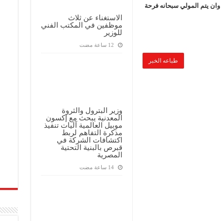
ة وان يتم المولي سبحانه فرحة
الاستغناء عن ثلاث
موظفين في المكتب الفني
للوزير
طباعه الخبر
وزير البترول والثروة
المعدنية يبحث مع إكسون
موبيل العالمية آليات تنفيذ
مذكرة التفاهم لربط
اكتشافات الشركة في
قبرص بالبنية التحتية
المصرية