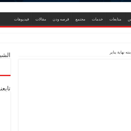
س
متابعات
خدمات
مجتمع
قرصه ودن
مقالات
فيديوهات
ر
ه نهاية يناير
الشبك
ل العالمية آليات تنفيذ مذكرة التفاهم لربط اكتشافات الشركة في قبرص بالبنية التحتي
ف منذ عام 2022.. ويؤكد: كامل الاهتمام لوضع صعيد مصر على خريطة الاستثمار البترولي
تابعن
دم يوميا