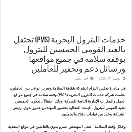
وزير البترول والثروة المعدنية يتفقد استئناف أعمال الحفر بحقل البركة في أسوان بعد توقف منذ عام 2022.. ويؤكد: كامل الاهتمام لوضع صعيد مصر ع
وزير البترول يتابع انتاج حقل البركة في اسوان
النيل للبترول» تحصد شهادة «ISO 39001» لنظام إدارة السلامة المرورية بجهود ذاتية
خدمات البترول البحرية (PMS) تحتفل
بالعيد القومي الخمسين للبترول
بوقفة سلامة في جميع مواقعها
ورسائل دعم وتحفيز للعاملين
نوفمبر 17, 2025
أخبار مصر
في مبادرة تعكس التزام الشركة بثقافة السلامة وتعزيز الوعي بين العاملين،
نظمت شركة خدمات البترول البحرية (PMS) وقفة سلامة في جميع مواقع
العمل والمقرات الإدارية التابعة للشركة، وذلك احتفالاً بالذكرى الخمسين
للعيد القومي للبترول. أقيمت الفعالية بحضور المهندس عمرو بدوي، رئيس
الشركة، وعدد من قيادات PMS والعاملين.
وخلال وقفة السلامة، التقى المهندس عمرو بدوي بالعاملين في موقع المعدية