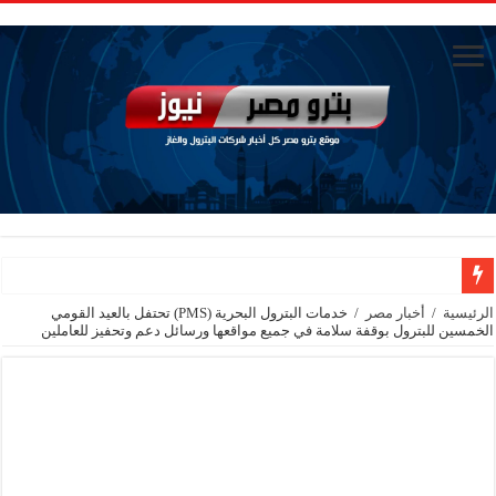
جنوب الوادي القابضة للبترول» تنظم لقاءً توعويًا حول إدارة الأزمات ورفع كفاءة الاس
الرئيسية
/
أخبار مصر
/
خدمات البترول البحرية (PMS) تحتفل بالعيد القومي
الخمسين للبترول بوقفة سلامة في جميع مواقعها ورسائل دعم وتحفيز للعاملين
من ذاكرة البترول فكرة متميزة ترصد تاريخ القطاع
أكبا تبدأ تصدير 60 ألف طن من زيوت المحركات البحرية للأسواق الخارجية
سيدبك تؤكد ريادتها في جودة الخامات باعتماد عالمي جديد
وزير البترول والثروة المعدنية يبحث مع إكسون موبيل العالمية آليات تنفيذ مذكرة ال
رئيسا العامة وبترومنت في زيارة لحقول ابوسنان