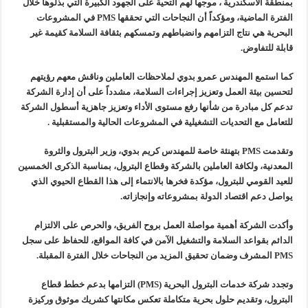
بمنطقة الأسكندرية ، موجهاً لهم التحية على الجهود الكبيرة التي بذلوها خلال
الفترة الماضية، ومؤكداً أن النجاحات التي تحققها PMS في المشروعات
البحرية هي نتاج التزامهم وانضباطهم وتمسكهم بثقافة السلامة كقيمة غير
قابلة للتفاوض.
كما استمع المهندس عمرو بدوي لملاحظات العاملين وناقش معهم رؤيتهم
لتحسين بيئة العمل وتعزيز إجراءات السلامة، مشدداً على أن إدارة الشركة
تدعم كل مبادرة من شأنها رفع مستوى الأداء وتعزيز جاهزية أسطول الشركة
للتعامل مع التحديات التشغيلية في المشروعات الحالية والمستقبلية .
وتقدمت PMS بتهنئة خاصة للمهندس كريم بدوي، وزير البترول والثروة
المعدنية، ولكافة العاملين بالشركة وقطاع البترول، بمناسبة الذكرى الخمسين
للعيد القومي للبترول، مؤكدة فخرها بالانتماء إلى هذا القطاع الحيوي الذي
يواصل دعم اقتصاد الدولة بمشروعاته وإنجازاته.
وأكدت الشركة أهمية مواصلة العمل بروح الفريق، والحرص على الالتزام
الدائم بقواعد السلامة والتشغيل الآمن في كافة المواقع، للحفاظ على سجل
PMS المشرف وضمان تحقيق المزيد من النجاحات خلال الفترة المقبلة.
وتجدد شركة خدمات البترول البحرية (PMS) التزامها بدعم خطط قطاع
البترول، وتقديم حلول بحرية متكاملة تعكس مكانتها كشريك موثوق وركيزة