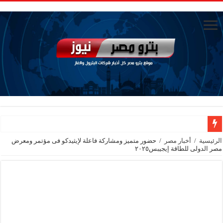
جنوب الوادي القابضة للبترول» تنظم لقاءً توعويًا حول إدارة الأزمات ورفع كفاءة الاس
الرئيسية
/
أخبار مصر
/
حضور متميز ومشاركة فاعلة لإيثيدكو فى مؤتمر ومعرض
مصر الدولى للطاقة إيجيبس٢٠٢٥
من ذاكرة البترول فكرة متميزة ترصد تاريخ القطاع
أكبا تبدأ تصدير 60 ألف طن من زيوت المحركات البحرية للأسواق الخارجية
سيدبك تؤكد ريادتها في جودة الخامات باعتماد عالمي جديد
وزير البترول والثروة المعدنية يبحث مع إكسون موبيل العالمية آليات تنفيذ مذكرة ال
رئيسا العامة وبترومنت في زيارة لحقول ابوسنان