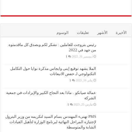
الأخيرة
الأشهر
تعليقات
الوسوم
رئيس بتروجت للعاملين : نشكر لكم وبصدق كل ماقدمتوه
من جهد في 2022
ديسمبر 31, 2022
1
الملا يشهد توقيع إينى وايجاس مذكرة نوايا حول التكامل
التكنولوجي لـ خفض الانبعاثات
يناير 16, 2023
1
عمالة صيانكو .. ماذا بعد النجاح الكبير والإيرادات في جمعية
الشركة
مارس 25, 2023
1
PMS تهنىء المهندس بسام السيد لتكريمه من وزير البترول
لإجتيازه المراحل النهائية لبرنامج الوزارة لتأهيل القيادات
الشابة والمتوسطة