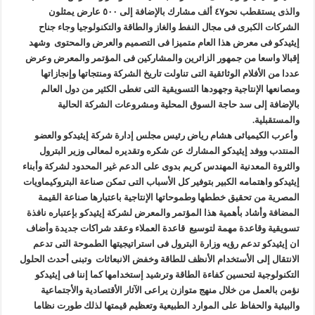
والذى يستقطب نحو٤٧ ألف مشارك بالإضافة إلى ٥٠٠ عارض يمثلون
الشركات الكبرى فى مجال النفط والغاز والطاقة والتكنولوجيا وجاء جناح
إيثيدكو فى معرض هذا العام متميزا فى التصميم والعرض والمحتوى وشهد
إقبالا واسعا من جمهور الزائرين والمشاركين فى المؤتمر والمعرض وعرض
عددا من الأفلام الوثائقية التى تناولت تاريخ الشركة ومنتجاتها وإنجازاتها
ومصانعها الإنتاجية وجهودها التسويقية التى تغطى الكثير من دول العالم
بالإضافة إلى سد حاجة السوق المحلية ومشروعات الشركة الحالية
والمستقبلية.
وأعرب الكيميائى هشام رياض رئيس مجلس إدارة شركة إيثيدكو والعضو
المنتدب ووفد إيثيدكو المشارك عن شكره وتقديره لمعالى وزير البترول
والثروة المعدنية المهندس كريم بدوى على الدعم غير المحدود لشركة وأبناء
إيثيدكو واهتمامه الكبير بتوفير كل الأسباب التى تمكن صناعة البتروكيماويات
المصرية من تحقيق خططها وطموحاتها الإنتاجية باعتبارها صناعة القيمة
المضافة وأشاد بأهمية هذا المؤتمر والمعرض لشركة إيثيدكو بإعتباره نافذة
تسويقية وقاعدة مهمة لتوسيع قاعدة العملاء وعقد شراكات جديدة وأضاف
ان إيثيدكو تدعم رؤيه وزارة البترول فى استراتيجيتها الطموحة التى تدعم
الانتقال إلى الأستخدام الأنظف للطاقة وخفض الانبعاثات وتبنى أحدث الحلول
التكنولوجية لتحسين كفاءة الطاقة وترشيد إستخدامها كما إننا فى إيثيدكو
نؤمن بالعمل من خلال منهج متوازن يراعى الآثار الأقتصادية والأجتماعية
والبيئية والحفاظ على الموارد الطبيعية وتعظيم قيمتها لذلك طورت نظاما