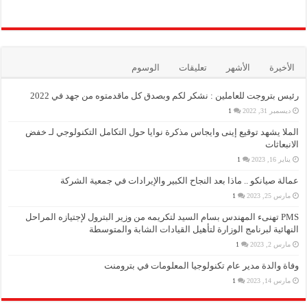
الأخيرة
الأشهر
تعليقات
الوسوم
رئيس بتروجت للعاملين : نشكر لكم وبصدق كل ماقدمتوه من جهد في 2022
ديسمبر 31, 2022
1
الملا يشهد توقيع إينى وايجاس مذكرة نوايا حول التكامل التكنولوجي لـ خفض
الانبعاثات
يناير 16, 2023
1
عمالة صيانكو .. ماذا بعد النجاح الكبير والإيرادات في جمعية الشركة
مارس 25, 2023
1
PMS تهنىء المهندس بسام السيد لتكريمه من وزير البترول لإجتيازه المراحل
النهائية لبرنامج الوزارة لتأهيل القيادات الشابة والمتوسطة
مارس 2, 2023
1
وفاة والدة مدير عام تكنولوجيا المعلومات في بترومنت
مارس 14, 2023
1