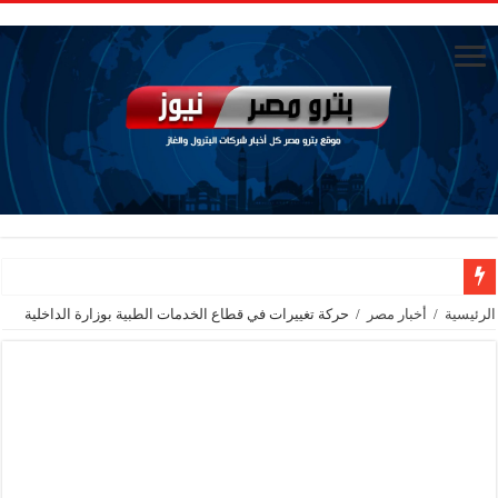
الاستغناء عن ثلاث موظفين في المكتب الفني للوزير
الرئيسية
/
أخبار مصر
/
حركة تغييرات في قطاع الخدمات الطبية بوزارة الداخلية
وزير البترول والثروة المعدنية يبحث مع إكسون موبيل العالمية آليات تنفيذ مذكرة ال
رئيسا العامة وبترومنت في زيارة لحقول ابوسنان
وزير البترول والثروة المعدنية يتفقد استئناف أعمال الحفر بحقل البركة في أسوان بعد توقف منذ عام 2022.. ويؤكد: كامل الاهتمام لوضع صعيد مصر ع
وزير البترول يتابع انتاج حقل البركة في اسوان
النيل للبترول» تحصد شهادة «ISO 39001» لنظام إدارة السلامة المرورية بجهود ذاتية