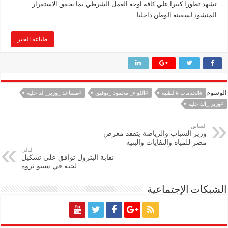
تشهد تطورا كبيرا علي كافة اوجه العمل الشرطي بما يحقق الاستقرار
المنشود لسفينة الوطن داخليا .
طباعه الخبر
الوسوم
#الخدمات #الطبية
#اللواء_ محمود _توفيق
#مساعد _وزير_الداخلية
#وزير _الداخلية
السابق
وزير الشباب والرياضة يتفقد معرض
مصر للمياه والنفايات والبنية
التالي
نقابة البترول توافق علي تشكيل
لجنة في سينو ثروة
الشبكات الإجتماعية