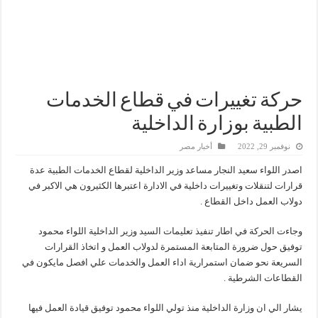
إنجاز بحري جديد … PMS تنهي أعمال إنزال الخطوط البحرية الثلاث بمشروع المرحلة الرابعة لتنمية حقل غاز كاموس البحري التابع لشركة شمال سيناء للبترول
هدوء اعلامي في وزارة البترول
محمود ناجي : لولا جهود الوزارة في عامين كان الغاز وصل 2مليار قدم يوميا
حركة تغييرات في قطاع الخدمات
الطبية بوزارة الداخلية
نوفمبر 29, 2022
أخبار مصر
اصدر اللواء سعيد النجار مساعد وزير الداخلية لقطاع الخدمات الطبية عدة
قرارات لتنقلات وتغييرات داخلية في الادارة اعتبرها الكثيرون هي الاكبر في
دولاب العمل داخل القطاع .
وجاءت الحركة في اطار تنفيذ تعليمات السيد وزير الداخلية اللواء محمود
توفيق حول ضرورة المتابعة المستمرة لدولاب العمل و اتخاذ القرارات
السريعة نحو ضمان استمرارية اداء العمل والخدمات علي افصل مايكون في
القطاعات الشرطية .
يشار الي ان وزارة الداخلية منذ تولي اللواء محمود توفيق قيادة العمل فيها