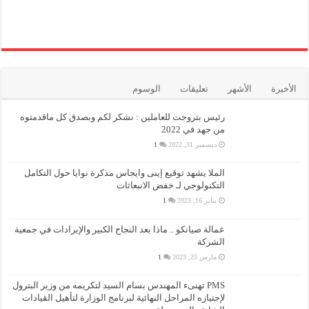
الأخيرة
الأشهر
تعليقات
الوسوم
رئيس بتروجت للعاملين : نشكر لكم وبصدق كل ماقدمتوه
من جهد في 2022
ديسمبر 31, 2022
1
الملا يشهد توقيع إينى وايجاس مذكرة نوايا حول التكامل
التكنولوجي لـ خفض الانبعاثات
يناير 16, 2023
1
عمالة صيانكو .. ماذا بعد النجاح الكبير والإيرادات في جمعية
الشركة
مارس 25, 2023
1
PMS تهنىء المهندس بسام السيد لتكريمه من وزير البترول