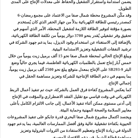
يضمن استدامة واستقرار التشغيل والحفاظ على معدلات الإنتاج على المدى
الطويل.
وقد مكّن المشروع محطة شمال صفا من الاعتماد على مجمع رمضان-6
كمصدر رئيسي للطاقة الكهربائية بدلاً من جهاز الحفر الذي كان يُستخدم
بصورة مؤقتة لتوفير الطاقة اللازمة لتشغيل المحطة، الأمر الذي أسهم في
تحقيق وفر تشغيلي يُقدر بنحو 3700 دولار يومياً من تكلفة الطاقة الكهربائية،
بالإضافة إلى الاستغناء عن استخدام وقود الديزل، بما يدعم جهود الشركة في
ترشيد النفقات التشغيلية وتعزيز الاستدامة البيئية.
ويبلغ الإنتاج الحالي لمحطة شمال صفا نحو 15 ألف برميل زيت يومياً من خلال
خمس آبار إنتاج تعمل بالطلمبات الكهربائية الغاطسة، فيما يجري حالياً وضع
البئر SB293-9 على الإنتاج بمعدل متوقع يبلغ نحو 2500 ألف برميل زيت يومياً،
بما يسهم في دعم الطاقة الإنتاجية للشركة وتعزيز مساهمة الحقل في
إجمالي الإنتاج.
كما يعكس المشروع كفاءة فرق العمل بالشركة، حيث تم تنفيذ أعمال الربط
الكهربائي في وقت قياسي مع تقليل الفقد الاضطراري والمؤقت في الإنتاج
إلى أدنى مستوى ممكن أثناء تنفيذ الأعمال، إلى جانب الالتزام الكامل بأعلى
معايير السلامة والصحة المهنية وحماية البيئة.
ويجسد اكتمال مشروع شمال صفا البحري قدرة جابكو على تنفيذ المشروعات
الحيوية بكفاءة تشغيلية عالية وفق أفضل الممارسات العالمية، بما يدعم جهود
الدولة في زيادة الإنتاج وتعظيم الاستفادة من الثروات البترولية وتعزيز
مساهمة قطاع البترول في دعم الاقتصاد المصرى