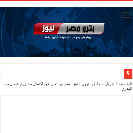
الاستغناء عن ثلاث موظفين في المكتب الفني للوزير
الرئيسية
/
بترول
/
جابكو بترول خليج السويس تعلن عن اكتمال مشروع شمال صفا
البحري
وزير البترول والثروة المعدنية يبحث مع إكسون موبيل العالمية آليات تنفيذ مذكرة ال
رئيسا العامة وبترومنت في زيارة لحقول ابوسنان
وزير البترول والثروة المعدنية يتفقد استئناف أعمال الحفر بحقل البركة في أسوان بعد توقف منذ عام 2022.. ويؤكد: كامل الاهتمام لوضع صعيد مصر ع
وزير البترول يتابع انتاج حقل البركة في اسوان
النيل للبترول» تحصد شهادة «ISO 39001» لنظام إدارة السلامة المرورية بجهود ذاتية