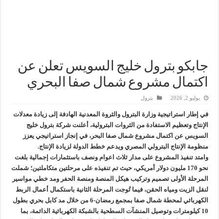
إنجاز بحري جديد … PMS تنهي أعمال إنزال الخطوط البحرية الثلاث بمشروع المرحلة الرابعة لتنمية حقل غاز كاموس البحري التابع لشركة شمال سيناء للبترول
هدوء اعلامي في وزارة البترول
محمود ناجي : لولا جهود الوزارة في عامين كان الغاز وصل 2مليار قدم يوميا
جابكو بترول خليج السويس تعلن عن
اكتمال مشروع شمال صفا البحري
يوليو 2, 2026
بترول
في إطار استراتيجية وزارة البترول والثروة المعدنية الهادفة إلى زيادة معدلات
الإنتاج وتعظيم الاستفادة من الثروات البترولية، أعلنت شركة بترول خليج
السويس عن اكتمال مشروع شمال صفا البحر، في إنجاز استراتيجي يعزز
منظومة الإنتاج البترولي المصري ويدعم خطط الدولة لزيادة الإنتاج.
وامتد تنفيذ المشروع على مدار ثلاث اعوام ونصف باستثمارات إجمالية بلغت
نحو 170 مليون دولار أمريكي، حيث تم تنفيذه على مرحلتين متكاملتين؛ شملت
المرحلة الأولى تصميم وتركيب هيكل المنصة ومنصة الحفر ومد خطي مواسير
لنقل الزيت ومياه الحقن، فيما تُوجت المرحلة الثانية باستكمال أعمال الربط
الكهربائي لمحطة شمال صفا بمجمع رمضان-6 من خلال مد كابل بحري بطول
10 كيلومترات وتوصيل المنشآت السطحية بالشبكة الكهربائية الدائمة، بما