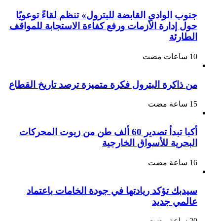
جنوب الوادي القابضة للبترول» تنظم لقاءً توعويًا
حول إدارة الأزمات ورفع كفاءة الاستجابة للمواقف
الطارئة
من ذاكرة البترول فكرة متميزة ترصد تاريخ القطاع
أكبا تبدأ تصدير 60 ألف طن من زيوت المحركات
البحرية للأسواق الخارجية
سيدبك تؤكد ريادتها في جودة الخامات باعتماد
عالمي جديد