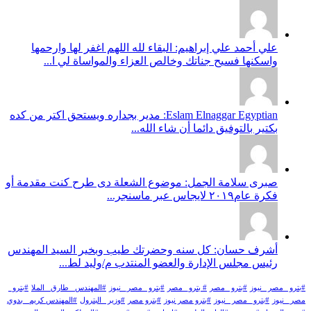
علي أحمد علي إبراهيم: البقاء لله اللهم اغفر لها وارحمها
واسكنها فسيح جناتك وخالص العزاء والمواساة لي ا...
Eslam Elnaggar Egyptian: مدير بجداره ويستحق اكتر من كده
بكتير بالتوفيق دائما أن شاء الله...
صبرى سلامة الجمل: موضوع الشعلة دى طرح كنت مقدمة أو
فكرة عام٢٠١٩ لايجاس عبر ماسنجر...
أشرف حسان: كل سنه وحضرتك طيب وبخير السيد المهندس
رئيس مجلس الإدارة والعضو المنتدب م/وليد لط...
#بترو _مصر _نيوز
#بترو _مصر
# بترو_ مصر
#بترو _مصر_ نيوز
#المهندس _طارق _الملا
#بترو_
مصر_ نيوز
#بترو_ مصر _نيوز
#بترو مصر نيوز
#بترو مصر
#وزير _البترول
#المهندس كريم_ بدوي