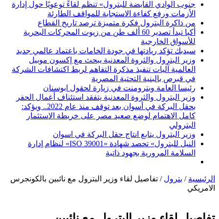
جنوب الوادي القابضة للبترول» تنظم لقاءً توعويًا حول إدارة
الأزمات ورفع كفاءة الاستجابة للمواقف الطارئة
من ذاكرة البترول فكرة متميزة ترصد تاريخ القطاع
أكبا تبدأ تصدير 60 ألف طن من زيوت المحركات البحرية
للأسواق الخارجية
سيدبك تؤكد ريادتها في جودة الخامات باعتماد عالمي جديد
وزير البترول والثروة المعدنية يبحث مع إكسون موبيل
العالمية آليات تنفيذ مذكرة التفاهم لربط اكتشافات الشركة
في قبرص بالبنية التحتية المصرية
رئيسا العامة وبترومنت في زيارة لحقول ابوسنان
وزير البترول والثروة المعدنية يتفقد استئناف أعمال الحفر
بحقل البركة في أسوان بعد توقف منذ عام 2022.. ويؤكد:
كامل الاهتمام لوضع صعيد مصر على خريطة الاستثمار
البترولي
وزير البترول يتابع انتاج حقل البركة في اسوان
النيل للبترول» تحصد شهادة «ISO 39001» لنظام إدارة
السلامة المرورية بجهود ذاتية
الرئيسية
/
بترول
/
تفاصيل لقاء وزير البترول مع نائبين بالكونجرس
الامريكي
تفاصيل لقاء وزير البترول مع نائبين