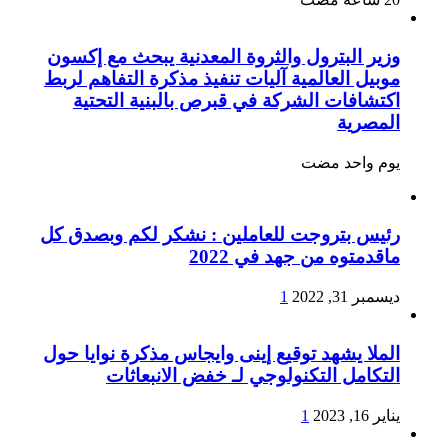
وزير البترول والثروة المعدنية يبحث مع إكسون
موبيل العالمية آليات تنفيذ مذكرة التفاهم لربط
اكتشافات الشركة في قبرص بالبنية التحتية
المصرية
‏يوم واحد مضت
رئيس بتروجت للعاملين : نشكر لكم وبصدق كل
ماقدمتوه من جهد في 2022
ديسمبر 31, 2022
1
الملا يشهد توقيع إينى وايجاس مذكرة نوايا حول
التكامل التكنولوجي لـ خفض الانبعاثات
يناير 16, 2023
1