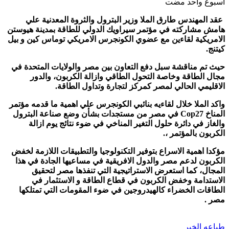
‏أسبوع واحد مضت
عقد المهندس طارق الملا وزير البترول والثروة المعدنية علي
هامش مشاركته في مؤتمر سيراويك الدولي للطاقة بمدينة هيوستن
الامريكية لقاءين مع عضوي الكونجرس الامريكي توماس كين و بيل
كيتنج.
حيث تم مناقشة سبل دفع التعاون بين مصر والولايات المتحدة في
مجال الطاقة وخاصة التحول الطاقي وازالة الكربون، والدور
الاقليمي الحالي لمصر كمركز لتجارة وتداول الطاقة.
واكد الملا خلال لقاءيه بنائبي الكونجرس علي اهمية ما قدمه مؤتمر
المناخ Cop27 في مصر من مستجدات بشأن وضع صناعة البترول
والغاز في دائرة حلول التغير المناخي في ضوء نتائج يوم ازالة
الكربون بالمؤتمر ،.
مؤكدا اهمية الاسراع بتوفير التكنولوجيا والتطبيقات اللازمة لخفض
الكربون لدعم مصر والدول الافريقية في مساعيها الجادة في هذا
المجال، كما استعرض الاستراتيجية التي تنفذها مصر لتحقيق
الاستدامة وخفض الكربون في قطاع الطاقة و الاستثمار في
الطاقات الخضراء كالهيدروجين في ضوء المقومات التي تمتلكها
مصر .
طباعه الخبر