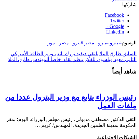
شاركها
Facebook
Twitter
Google +
LinkedIn
الوسوم
# بترو
#بترو _مصر
#بترو _مصر _نيوز
السابق
طارق الملا يلتقي ديفيد تورك نائب وزير الطاقة الأمريكي
التالي
معهد ويلسون للفكر ينظم لقاءا خاصا للمهندس طارق الملا
شاهد أيضاً
رئيس الوزراء يتابع مع وزير البترول عددا من
ملفات العمل
التقى الدكتور مصطفى مدبولي، رئيس مجلس الوزراء، اليوم؛ بمقر
الحكومة بمدينة العلمين الجديدة، المهندس/ كريم …
الشبكات الإجتماعية