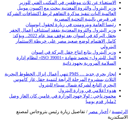
الاستغناء عن ثلاث موظفين في المكتب الفني للوزير
وزير البترول والثروة المعدنية يبحث مع إكسون موبيل
العالمية آليات تنفيذ مذكرة التفاهم لربط اكتشافات الشركة
في قبرص بالبنية التحتية المصرية
رئيسا العامة وبترومنت في زيارة لحقول ابوسنان
وزير البترول والثروة المعدنية يتفقد استئناف أعمال الحفر
بحقل البركة في أسوان بعد توقف منذ عام 2022.. ويؤكد:
كامل الاهتمام لوضع صعيد مصر على خريطة الاستثمار
البترولي
وزير البترول يتابع انتاج حقل البركة في اسوان
النيل للبترول» تحصد شهادة «ISO 39001» لنظام إدارة
السلامة المرورية بجهود ذاتية
إنجاز بحري جديد … PMS تنهي أعمال إنزال الخطوط البحرية
الثلاث بمشروع المرحلة الرابعة لتنمية حقل غاز كاموس
البحري التابع لشركة شمال سيناء للبترول
هدوء اعلامي في وزارة البترول
محمود ناجي : لولا جهود الوزارة في عامين كان الغاز وصل
2مليار قدم يوميا
الرئيسية
/
أخبار مصر
/
تفاصيل زيارة رئيس بتروجاس لمصنع
الاسكندرية