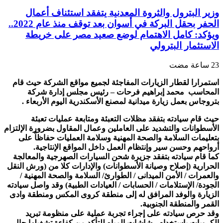
وزير البترول والثروة المعدنية يتفقد استئناف أعمال
الحفر بحقل البركة في أسوان بعد توقف منذ عام 2022..
ويؤكد: كامل الاهتمام لوضع صعيد مصر على خريطة
الاستثمار البترولي
استمرارا لقطار الزيارات المفاجئة لجميع مواقع الشركة حيث قام
المحاسب محمد إبراهيم فرحات – رئيس مجلس إدارة شركة
بتروجاس بعمل زيارة ميدانية لمصنع الأسكندرية اليوم الأربعاء .
حيث قام سيادته بتفقد مظلات التعبئة ومتابعة عمليات تعبئة
الأسطوانات والتشديد على العاملين وعمال المقاول بضرورة الإلتزام
بتعليمات السلامة والصحة المهنية وسلامة العمليات حفاظاً على
أرواحهم وحسن سير وإنتظام العمل داخل المواقع الإنتاجية.
كما قام سيادته بتفقد جزيرة شحن السيارات الصهرجية والمعالجة
الحرارية (إصلاح وصيانة الأسطوانات) والإدارات كلا من (ورش النقل
والعمرات / الأمن الميدانى / الطوارئ/ السلامة والصحة المهنية /
الجودة/ الإستلامات / الحسابات / العيادات الطبية) وقد واصل سيادته
الزيارة والوفد المرافق له إلى منطقة كروى المكس ومنطقة وادى
القمر والمنطقة الجنوبية.
وقد حرص سيادته على إجراء تجربة عملية على منظومة تبريد
الكرويات بإستخدام رشاشات المياه للتأكد من كفاءة تشغيلها حال