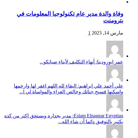
وفاة والدة مدير عام تكنولوجيا المعلومات في
بترومنت
مارس 14, 2023
1
عمر ابورودينا: أنهاء التكليف لأبناء صيانكو...
علي أحمد علي إبراهيم: البقاء لله اللهم اغفر لها وارحمها
واسكنها فسيح جناتك وخالص العزاء والمواساة لي ا...
Eslam Elnaggar Egyptian: مدير بجداره ويستحق اكتر من كده
بكتير بالتوفيق دائما أن شاء الله...