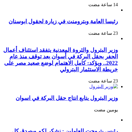
رئيسا العامة وبترومنت في زيارة لحقول ابوسنان
وزير البترول والثروة المعدنية يتفقد استئناف أعمال
الحفر بحقل البركة في أسوان بعد توقف منذ عام
2022.. ويؤكد: كامل الاهتمام لوضع صعيد مصر على
خريطة الاستثمار البترولي
وزير البترول يتابع انتاج حقل البركة في اسوان
‏يومين مضت
رئيس بتروجت للعاملين : نشكر لكم وبصدق كل