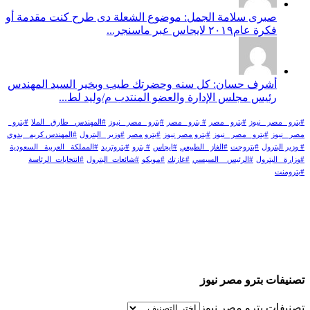
صبرى سلامة الجمل: موضوع الشعلة دى طرح كنت مقدمة أو
فكرة عام٢٠١٩ لايجاس عبر ماسنجر...
أشرف حسان: كل سنه وحضرتك طيب وبخير السيد المهندس
رئيس مجلس الإدارة والعضو المنتدب م/وليد لط...
#بترو _مصر _نيوز
#بترو _مصر
# بترو_ مصر
#بترو _مصر_ نيوز
#المهندس _طارق _الملا
#بترو_
مصر_ نيوز
#بترو_ مصر _نيوز
#بترو مصر نيوز
#بترو مصر
#وزير _البترول
#المهندس كريم_ بدوي
# وزير البترول
#بتروجت
#الغاز _الطبيعي
#ايجاس
# بترو
#بتروتريد
#المملكة _العربية _السعودية
#وزارة _البترول
#الرئيس _ السيسي
#غازتك
#موبكو
#شائعات_البترول
#انتخابات_الرئاسة
#بترومنت
تصنيفات بترو مصر نيوز
تصنيفات بترو مصر نيوز