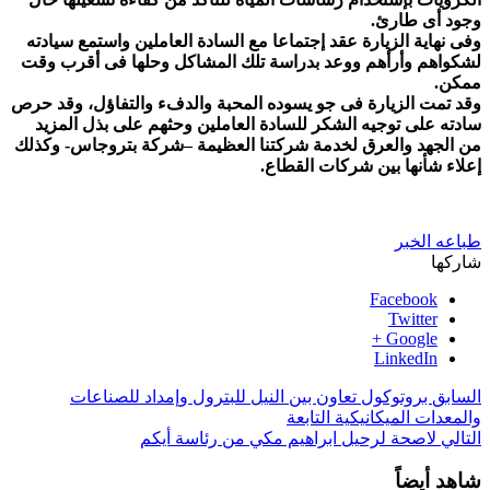
وجود أى طارئ.
وفى نهاية الزيارة عقد إجتماعا مع السادة العاملين واستمع سيادته
لشكواهم وأرأهم ووعد بدراسة تلك المشاكل وحلها فى أقرب وقت
ممكن.
وقد تمت الزيارة فى جو يسوده المحبة والدفء والتفاؤل، وقد حرص
سادته على توجيه الشكر للسادة العاملين وحثهم على بذل المزيد
من الجهد والعرق لخدمة شركتنا العظيمة –شركة بتروجاس- وكذلك
إعلاء شأنها بين شركات القطاع.
طباعه الخبر
شاركها
Facebook
Twitter
Google +
LinkedIn
السابق
بروتوكول تعاون بين النيل للبترول وإمداد للصناعات
والمعدات الميكانيكية التابعة
التالي
لاصحة لرحيل ابراهيم مكي من رئاسة أيكم
شاهد أيضاً