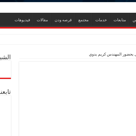
س
متابعات
خدمات
مجتمع
قرصه ودن
مقالات
فيديوهات
ر
ول بحضور المهندس كريم بدوي
الشبك
ل العالمية آليات تنفيذ مذكرة التفاهم لربط اكتشافات الشركة في قبرص بالبنية التحتي
ف منذ عام 2022.. ويؤكد: كامل الاهتمام لوضع صعيد مصر على خريطة الاستثمار البترولي
تابعن
دم يوميا