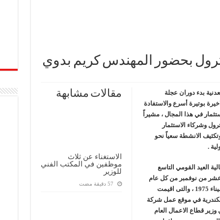
بترول بحضور المهندس كريم بدوي
مقالات مشابهة
عدنية بدء دوران عجلة
اخيرة بوتيرة أسرع والاستفادة
تثمار في هذا المجال ، مشيراً
رول وشركاء الاستثمار
تكثيف الانشطة سعياً نحو
لية .
الاستغناء عن ثلاث
موظفين في المكتب الفني
ية العيد القومي التاسع
للوزير
ع عشر من نوفمبر من كل عام
بمناسبة ذكري استرداد مصر لحقول بترولها في سيناء 1975 ، والتى اقيمت
اسكندرية في موقع عمل شركة
زير قطاع الاعمال العام