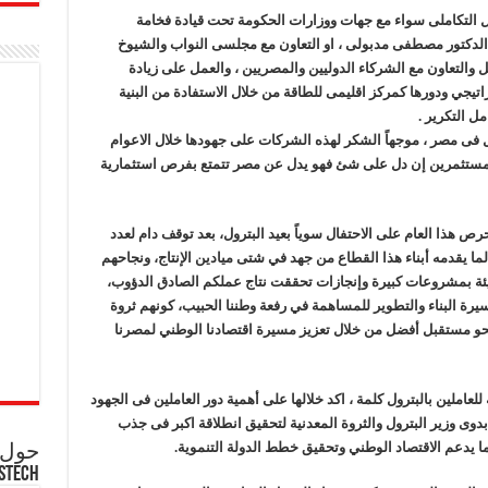
التكاملى سواء مع جهات ووزارات الحكومة تحت قيادة فخامة
الدكتور مصطفى مدبولى ، او التعاون مع مجلسى النواب والشيوخ
امل والتعاون مع الشركاء الدوليين والمصريين ، والعمل على زيادة
اتيجي ودورها كمركز اقليمى للطاقة من خلال الاستفادة من البنية
ل التكرير .
ة إنتاج اجنبية تعمل فى مصر ، موجهاً الشكر لهذه الشركات على جهودها خلال الاعوام
المستثمرين إن دل على شئ فهو يدل عن مصر تتمتع بفرص استثمارية
ص هذا العام على الاحتفال سوياً بعيد البترول، بعد توقف دام لعدد
ما يقدمه أبناء هذا القطاع من جهد في شتى ميادين الإنتاج، ونجاحهم
ئة بمشروعات كبيرة وإنجازات تحققت نتاج عملكم الصادق الدؤوب،
سيرة البناء والتطوير للمساهمة في رفعة وطننا الحبيب، كونهم ثروة
 نحو مستقبل أفضل من خلال تعزيز مسيرة اقتصادنا الوطني لمصرنا
عاملين بالبترول كلمة ، اكد خلالها على أهمية دور العاملين فى الجهود
دوى وزير البترول والثروة المعدنية لتحقيق انطلاقة اكبر فى جذب
 بما يدعم الاقتصاد الوطني وتحقيق خطط الدولة التنموية.
حول ع
STECH