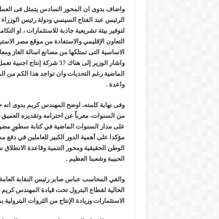
واضاف بدوى ان المحور السادس يتمثل فى العمل 
الرئيس عبد الفتاح السيسي ودولة رئيس الوزراء 
لتوفير بيئة تشريعية جاذبة للاستثمارات ، او التك
التعاون الإقليمي والاستفادة من موقع مصر الاستر
الاساسية التى تمتلكها من مصانع اسالة الغاز ومعام
واشار الوزير إلى هناك 57 شرك
الماضية رغم التحديات وان تواجد هذا الكم من 
واعدة .
وفى نهاية كلمته، اوضح المهندس كريم بدوى انه حر
من السنوات، معرباً عن احترامه وتقديره العميق ل
على مدار السنوات الماضية في كتابة سطورٍ مضي
مؤكدا على أهمية الدور الكبير للعاملين في دفع م
الوطن الحقيقية ومحور التنمية وقاعدة الانطلاق
الحبيبة وشعبنا العظيم .
والقي المحاسب عباس صابر رئيس النقابة العامة لل
الحالية لقطاع البترول تحت قيادة المهندس كريم ب
الاستثمارات وزيادة الإنتاج من الثروات البترولية