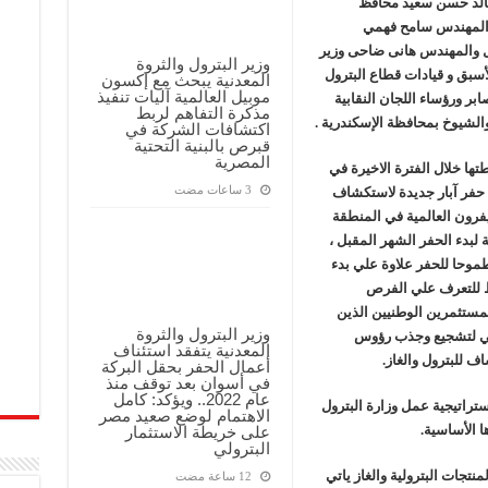
خالد حسن سعيد محافظ
ن المهندس سامح فهمي
ل والمهندس هانى ضاحى وزير
وزير البترول والثروة
أسبق و قيادات قطاع البترول
المعدنية يبحث مع إكسون
موبيل العالمية آليات تنفيذ
بر ورؤساء اللجان النقابية
مذكرة التفاهم لربط
لشيوخ بمحافظة الإسكندرية .
اكتشافات الشركة في
قبرص بالبنية التحتية
المصرية
ها خلال الفترة الاخيرة في
 حفر آبار جديدة لاستكشاف
رون العالمية في المنطقة
لبدء الحفر الشهر المقبل ،
 طموحا للحفر علاوة علي بدء
 للتعرف علي الفرص
لمستثمرين الوطنيين الذين
وزير البترول والثروة
اضي لتشجيع وجذب رؤوس
المعدنية يتفقد استئناف
ف للبترول والغاز.
أعمال الحفر بحقل البركة
في أسوان بعد توقف منذ
عام 2022.. ويؤكد: كامل
ستراتيجية عمل وزارة البترول
الاهتمام لوضع صعيد مصر
ا الأساسية.
على خريطة الاستثمار
البترولي
نتجات البترولية والغاز ياتي