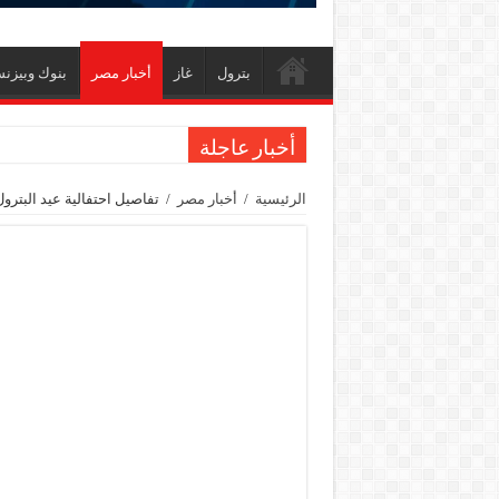
بترول
غاز
أخبار مصر
بنوك وبيزن
أخبار عاجلة
الاستغناء عن ثلاث موظفين في المكتب الفني للوزي
الرئيسية
/
أخبار مصر
/
تفاصيل احتفالية عيد البتر
وزير البترول والثروة المعدنية يبحث مع إكسون موبي
رئيسا العامة وبترومنت في زيارة لحقول ابوسنان
وزير البترول والثروة المعدنية يتفقد استئناف أعمال الحفر بحقل البركة في أسوان بعد توق
وزير البترول يتابع انتاج حقل البركة في اسوان
النيل للبترول» تحصد شهادة «ISO 39001» لنظام إدارة السلامة المرورية بجهود ذاتية
إنجاز بحري جديد … PMS تنهي أعمال إنزال الخطوط البحرية الثلاث بمشروع المرحلة الرابعة لتنمية حقل غاز كاموس البحري التابع لشركة شمال سيناء للبترول
هدوء اعلامي في وزارة البترول
محمود ناجي : لولا جهود الوزارة في عامين كان الغاز وصل 2مليار ق