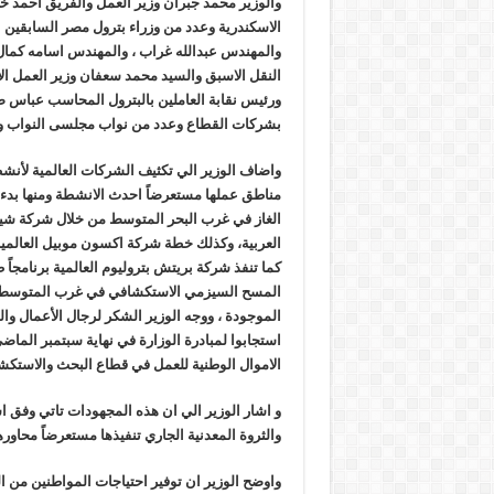
والوزير محمد جبران وزير العمل والفريق احمد 
الاسكندرية وعدد من وزراء بترول مصر السابقي
والمهندس عبدالله غراب ، والمهندس اسامه كما
النقل الاسبق والسيد محمد سعفان وزير العمل ال
ورئيس نقابة العاملين بالبترول المحاسب عباس صا
بشركات القطاع وعدد من نواب مجلسى النواب وا
واضاف الوزير الي تكثيف الشركات العالمية لأنشطت
مناطق عملها مستعرضاً احدث الانشطة ومنها بدء
الغاز في غرب البحر المتوسط من خلال شركة شيف
العربية، وكذلك خطة شركة اكسون موبيل العالمية 
كما تنفذ شركة بريتش بتروليوم العالمية برنامجاً
المسح السيزمي الاستكشافي في غرب المتوسط
الموجودة ، ووجه الوزير الشكر لرجال الأعمال وا
استجابوا لمبادرة الوزارة في نهاية سبتمبر الم
الاموال الوطنية للعمل في قطاع البحث والاستكشا
و اشار الوزير الي ان هذه المجهودات تاتي وفق ا
والثروة المعدنية الجاري تنفيذها مستعرضاً محاوره
واوضح الوزير ان توفير احتياجات المواطنين من الم