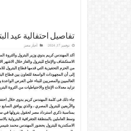
تفاصيل احتفالية عيد ال
نوفمبر 17, 2024
أخبار مصر
اكد المهندس كريم بدوي وزير البترول والثروة الم
الاستكشاف والإنتاج للبترول والغاز خلال الاشهر ال
من الحزم التحفيزية التي قدمها قطاع البترول للاس
إلى أن المجهودات الواسعة للتعاون بين قطاع البت
العالميين والمصريين للبناء علي الفرص الواعدة و
تزايد معدلات الإنتاج والاحتياطيات من الثروة البترو
جاء ذلك فى كلمة المهندس كريم بدوى خلال احتفال
والأربعين للبترول المصري ، والذي يوافق الساب
وسط العاملين بالمنطقة الجغرافية البترولية بال
الاسكندرية للبترول بحضور المهندس محمد شيمي و