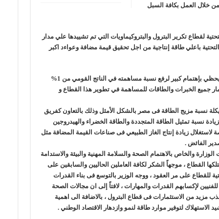
 من خلال العمل بكافة السبل
تحتية لقطاع تكرير البترول والبتروكيماويات التي تم تشييدها علي مدار
لتحتية باعلي طاقة إنتاجية من اجل تحقيق قيمة مضافة وعواءد اكبر
و اكد الوزير ان محور تنمية ثروات مصر المعدنية يحظي بإهتمام كبير لرفع نسبة مساهمته في الناتج القومي من 1%
% ، مؤكداً اهمية استثمار جميع الخبرات والطاقات للمساهمة في تطوير هذا القطاع و
كلة نسبة مزيج الطاقة فى مصر بالشكل الأمثل وذلك بالتعاون كفريق
زيادة نسبة تمثيل الطاقة المتجددة والطاقة الخضراء والهيدروجين
ة لاستغلال زيادة إنتاج الغاز الطبيعي فى صناعات القيمة المضافة مثل
دير الفائض .
لوزارة والخاص بالاهتمام الصحة والسلامة المهنية والبيئة والاستدامة
لكها القطاع ، موجهاً الشكر لكافة العاملين الحاليين والسابقين على
ة للقطاع على مر العقود ، ووجه الوزير بالتوسع فى بناء القدرات
فنيين لإكسابهم القدرات والمهارات ، لافتاً إلى ان مجالات الصحة
ذب مزيد من الاستثمارات فى قطاع البترول ، بالاضافة الى اهمية
لاستهلاك لتوفير موارد طاقة لنمو وازدهار الاقتصاد الوطني .