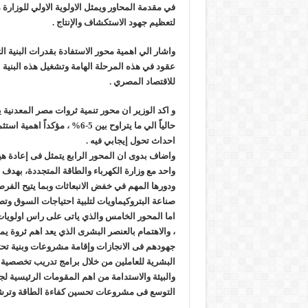
في مقدمة المحاور ويمثل الاولوية الاولي للوزارة
لتعظيم جهود الاستكشاف والإنتاج .
واشار الي اهمية محور الاستفادة بقدرات البنية ال
عقود في هذه المرحلة الهامة وتشغيل هذه البنية ا
للاقتصاد المصري .
حالياً الي ما يتراوح بين 5-6
احداث تحول إيجابي فيه .
واضاف بدوى ان المحور الرابع يتمثل فى إعادة هي
واحد مع وزارة الكهرباء والطاقة المتجددة، بهدف 
ودورها المهم في خفض الانبعاثات وبما يتيح الفرص
صناعة البتروكيماويات لتلبية احتياجات السوق وتص
اما المحور الخامس والذي ياتى على راس اولويات ا
، والاهتمام بالعنصر البشرى الذي يعد اهم ثروة يمت
جهودهم فى الانجازات وإقامة مشروعات وبنية تحتي
البشرية للعاملين من خلال برامج تدريب تخصصية لل
والبيئة والاستدامة من اهم المقومات الرئيسية لج
التوسع فى مشروعات تحسين كفاءة الطاقة وترشيد ا