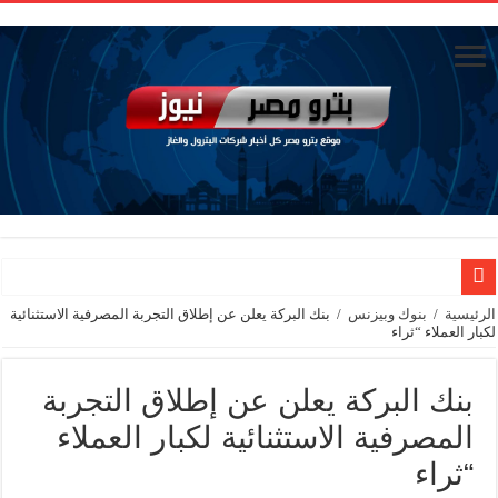
رئيس القابضة للبتروكيماويات يتابع ميدانيًا تقدم تنفيذ مشروع مشتقات الميثانول بد
الرئيسية
/
بنوك وبيزنس
/
بنك البركة يعلن عن إطلاق التجربة المصرفية الاستثنائية
لكبار العملاء “ثراء
تاون جاس تسيطر علي كسر ماسورة في ترعة الإسماعيلية
وزيرا التخطيط والتنمية الاقتصادية والبترول والثروة المعدنية يبحثان جهود تحقيق أمن الطا
بنك البركة يعلن عن إطلاق التجربة
شائعات وحقائق.. فحص فروع الشركات بالخارج ومعارين ميدور وظهور جبران ومسا
المصرفية الاستثنائية لكبار العملاء
جنوب الوادي القابضة للبترول» تنظم لقاءً توعويًا حول إدارة الأزمات ورفع كفاءة الاس
“ثراء
من ذاكرة البترول فكرة متميزة ترصد تاريخ القطاع