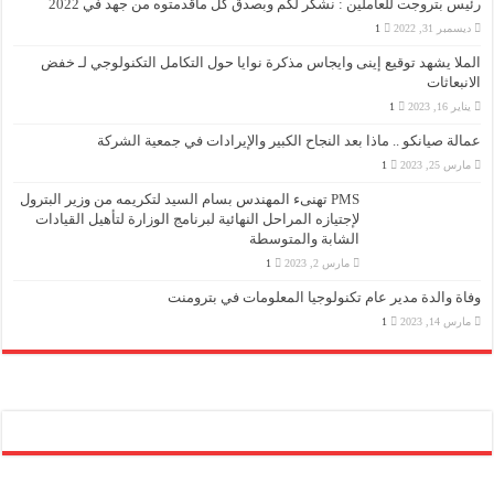
رئيس بتروجت للعاملين : نشكر لكم وبصدق كل ماقدمتوه من جهد في 2022
ديسمبر 31, 2022
1
الملا يشهد توقيع إينى وايجاس مذكرة نوايا حول التكامل التكنولوجي لـ خفض
الانبعاثات
يناير 16, 2023
1
عمالة صيانكو .. ماذا بعد النجاح الكبير والإيرادات في جمعية الشركة
مارس 25, 2023
1
PMS تهنىء المهندس بسام السيد لتكريمه من وزير البترول
لإجتيازه المراحل النهائية لبرنامج الوزارة لتأهيل القيادات
الشابة والمتوسطة
مارس 2, 2023
1
وفاة والدة مدير عام تكنولوجيا المعلومات في بترومنت
مارس 14, 2023
1