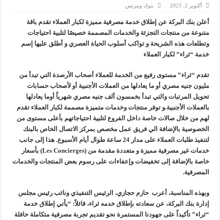
أكتوبر 2, 2023
بنوك وبيزنس
أكبا تبدأ تصدير 60 ألف طن من زيوت المحركات البحرية للأسواق الخارجية
أعلن بنك البركة عن إطلاق خدمة مصرفية مميزة لكبار العملاء تقدم باقة
سيدبك تؤكد ريادتها في جودة الخامات باعتماد عالمي جديد
متنوعة من منتجات التجزئة والخدمات المصممة خصيصًا لتلبية احتياجات
وزير البترول والثروة المعدنية يبحث مع إكسون موبيل العالمية آليات تنفيذ مذكرة ال
وتطلعات هذه الشريحة و تواكب أسلوب الحياة العصري و أطلق عليها إسم
خدمة “ثراء” لكبار العملاء
رئيسا العامة وبترومنت في زيارة لحقول ابوسنان
تقدم “ثراء” مستوى رفيع من الخدمة للعملاء أصحاب الأرصدة التي تبدأ من
مليون جنيه مصري أو ما يعادلها من العملات الأجنبية أو لأصحاب حسابات
تحويل المرتبات والتي تبدأ بخمسون ألف جنيه مصري شهرياً أوما يعادلها
بالعملات الأجنبية.و توفر منتجات وخدمات متميزة مصممة لكبار العملاء تقدم
لهم من خلال صالات خاصة داخل الفروع لتلبية احتياجاتهم بأعلى مستوى من
الخصوصية بالإضافة الي فريق عمل مخصص بمركز الاتصال الخاص بالبنك
لتنفيذ طلبات العملاء على مدار 24 ساعة طوال أيام الأسبوع. هذا إلى جانب
خدمات غير مصرفية مميزة و متعددة مقدمة من (Les Concierges) بأسعار
خاصة بالإضافة إلى تخفيضات وإعفاءات على رسوم بعض المنتجات والخدمات
المصرفية.
وبهذه المناسبة، أعرب حازم حجازي، الرئيس التنفيذي ونائب رئيس مجلس
إدارة بنك البركة، عن سعادته بإطلاق خدمه ثراء، قائلاً: “يأتي إطلاق خدمة
“ثراء” تأكيداً على جهودنا المستمرة نحو تقديم تجربة مصرفية متكاملة حافلة