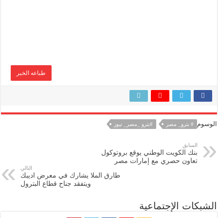
طباعه الخبر
الوسوم
# بترو_ مصر
#بترو _مصر_ نيوز
السابق
بنك الكويت الوطني يوقع بروتوكول
تعاون حصري مع إمارات مصر
التالي
طارق الملا يشارك في معرض اديبك
ويتفقد جناح قطاع البترول
الشبكات الإجتماعية