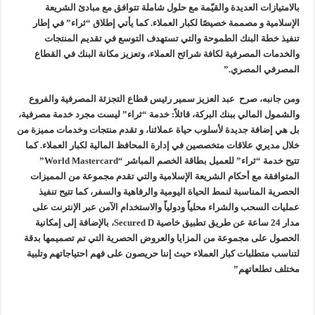
بالامتيازات العديدة والقيّمة مع حلول شاملة تتوافق مع مبادئ الشريعة
الإسلامية و مصممة خصيصًا لكبار العملاء. كما يأتي إطلاق “ثراء” في إطار
تنفيذ خطة البنك الطموحة والتي تستهدف التوسع في تقديم المنتجات
والخدمات المصرفية لكافة شرائح العملاء، وتعزيز مكانة البنك في القطاع
المصرفي المصري.”
ومن جانبه، صرح عبد العزيز سمير رئيس قطاع التجزئة المصرفية والفروع
والشمول المالي ببنك البركة، قائلاً: خدمة “ثراء” ليست مجرد خدمة مصرفية،
بل هي إضافة جديدة لأسلوب حياة عملائنا، و تقدم منتجات وخدمات مميزة من
خلال مديري علاقات متخصصين في إدارة المحافظ المالية لكبار العملاء. كما
تتيح خدمة “ثراء” للعميل بطاقة الخصم المباشر “World Mastercard”
المتوافقة مع أحكام الشريعة الإسلامية والتي تقدم مجموعة من المميزات
الحصرية المناسبة لنمط الحياة اليومية والرفاهية والسفر، كما تتيح تنفيذ
عمليات السحب والشراء محلياً ودولياً والاستخدام الآمن عبر الإنترنت على
مدار 24 ساعة عن طريق تطبيق خاصية Secured D، بالإضافة إلى إمكانية
الحصول على مجموعة من المزايا والعروض الحصرية التي تم تصميمها بدقة
لتناسب متطلبات كبار العملاء حيث إننا حريصون على فهم احتياجاتهم وتلبية
مختلف تطلعاتهم”