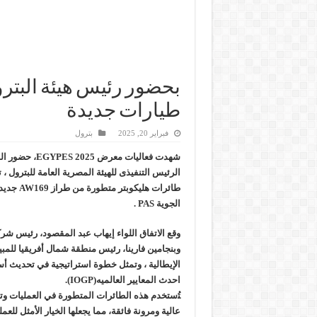
طيارات جديدة
فبراير 20, 2025
بترول
شهدت فعاليات معرض
الرئيس التنفيذى للهيئة المصرية العامة للبترول ،
طائرات هليك
الجوية PAS .
وقع الاتفاق اللواء إيهاب عبد المقصود، رئيس شرك
وبنجامين فارينا، رئيس منطقة شمال أفريقيا للمبي
الإيطالية ، وتمثل خطوة استراتيجية في تحديث أ
احدث المعايير العالميه(IOGP).
ﺘُستخدم هذه الطائرات المتطورة في العمليات وتت
عالية ومرونة فائقة، مما يجعلها الخيار اﻷمثل للعم