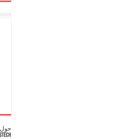
حول ع
STECH