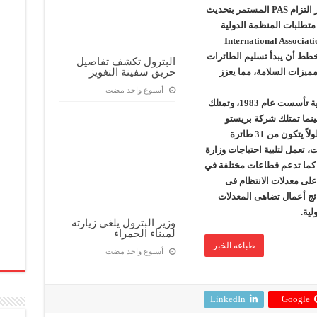
التى تضطلع بها PAS ، وتأتى هذه الصفقة فى إطار التزام PAS المستمر بتحديث
متطلبات المنظمة الدولية
International Association of Oil
المخطط أن يبدأ تسليم الطائرات
البترول تكشف تفاصيل
حريق سفينة التغويز
ات ومميزات السلامة، مما يعزز
‏أسبوع واحد مضت
وخدمات البترول الجوية هى شركة مساهمة مصرية تأسست عام 1983، وتمتلك
ول 75% من أسهمها، بينما تمتلك شركة بريستو
جروب نسبة 25% المتبقية ، وتمتلك الشركة أسطوﻻً يتكون من 31 طائرة
8 طائرات جناح ثابت، تعمل لتلبية احتياجات وزارة
وة المعدنية منذ ما يزيد عن 41 عاماً، كما تدعم قطاعات مختلفة في
 أعلى معدﻻت اﻻنتظام فى
تائج أعمال تضاهى المعدﻻت
لية.
وزير البترول يلغي زيارته
لميناء الحمراء
طباعه الخبر
‏أسبوع واحد مضت
LinkedIn
Google +