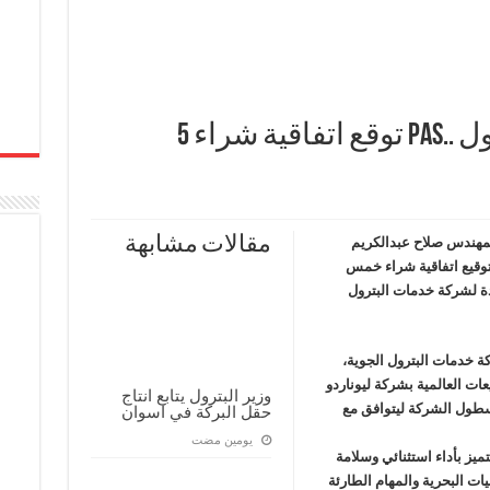
بحضور رئيس هيئة البترول ..PAS توقع اتفاقية شراء 5
مقالات مشابهة
 EGYPES 2025، حضور المهندس صلاح عبدالكريم
 توقيع اتفاقية شراء خمس
وبتر متطورة من طراز AW169 جديدة لشركة خدمات البترول
ة خدمات البترول الجوية،
عات العالمية بشركة ليوناردو
وزير البترول يتابع انتاج
سطول الشركة ليتوافق مع
حقل البركة في اسوان
‏يومين مضت
ميز بأداء استثنائي وسلامة
ليات البحرية والمهام الطارئة