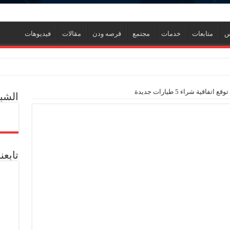
س
متابعات
خدمات
مجتمع
قرصه ودن
مقالات
فيديوهات
ول إدارة الأزمات ورفع كفاءة الاستجابة للمواقف الطارئة
الشبك
ي جديد
ل العالمية آليات تنفيذ مذكرة التفاهم لربط اكتشافات الشركة في قبرص بالبنية التحتي
تابعن
ف منذ عام 2022.. ويؤكد: كامل الاهتمام لوضع صعيد مصر على خريطة الاستثمار البترولي