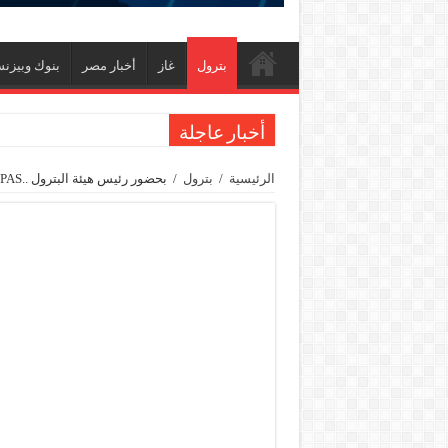
بترول
غاز
أخبار مصر
بنوك وبيزن
أخبار عاجلة
جنوب الوادي القابضة للبترول» تنظم لقاءً توعويًا ح
الرئيسية
/
بترول
/
بحضور رئيس هيئة البترول ..PAS توقع اتفاقية شراء 5 طيارات جديدة
من ذاكرة البترول فكرة متميزة ترصد تاريخ القطاع
أكبا تبدأ تصدير 60 ألف طن من زيوت المحركات البحرية للأسواق الخارجية
سيدبك تؤكد ريادتها في جودة الخامات باعتماد عالم
وزير البترول والثروة المعدنية يبحث مع إكسون موبي
رئيسا العامة وبترومنت في زيارة لحقول ابوسنان
وزير البترول والثروة المعدنية يتفقد استئناف أعمال الحفر بحقل البركة في أسوان بعد توق
وزير البترول يتابع انتاج حقل البركة في اسوان
النيل للبترول» تحصد شهادة «ISO 39001» لنظام إدارة السلامة المرورية بجهود ذاتية