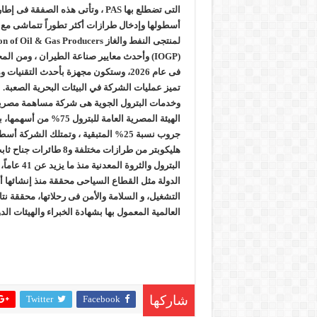
أسطولها وإدخال طرازات أكثر تطوراً تتماشى مع 
لمنتجى النفط والغاز  & Gas Producers
(IOGP) وأحدث معايير صناعة الطيران ، ومن 
فى عام 2026، وستكون مجهزة بأحدث التقني
تميز عمليات الشركة في البيئات البحرية الصعبة.
الهيئة المصرية العامة للبتر
هليكوبتر من طرازات مختلفة و
البترول والثر
الدولة مثل القطاع السياحى محققة منذ إنشائها
التشغيل، و السلامة واﻷمن فى رحلاتها، محققة ن
العالمية المعمول بها بشهادة الخبراء والهيئات الدو
Twitter
Facebook
شاركها