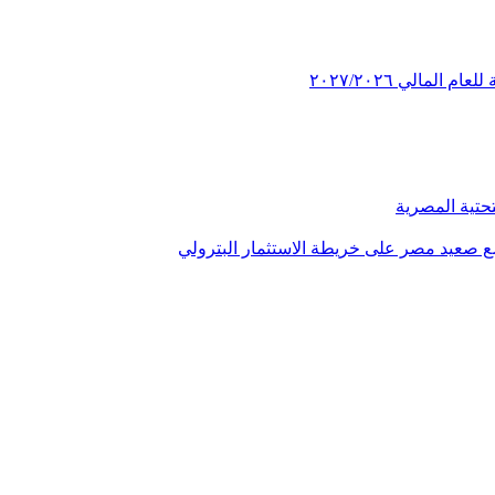
مالي ٢٠٢٧/٢٠٢٦
تحتية المصرية