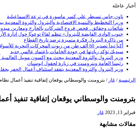
أخبار عاجلة
تاون جاس تسيطر علي كسر ماسورة في ترعة الإسماعيلية
وزيرا التخطيط والتنمية الاقتصادية والبترول والثروة المعدنية يبحث
شائعات وحقائق.. فحص فروع الشركات بالخارج ومعارين ميدو
جنوب الوادي القابضة للبترول» تنظم لقاءً توعويًا حول إدارة ال
من ذاكرة البترول فكرة متميزة ترصد تاريخ القطاع
أكبا تبدأ تصدير 60 ألف طن من زيوت المحركات البحرية للأسواق الخارجية
سيدبك تؤكد ريادتها في جودة الخامات باعتماد عالمي جديد
وزير البترول والثروة المعدنية يبحث مع إكسون موبيل العالمية 
رئيسا العامة وبترومنت في زيارة لحقول ابوسنان
وزير البترول والثروة المعدنية يتفقد استئناف أعمال الحفر بحقل البركة في أسوان بعد توقف منذ عام 2022.. وي
الرئيسية
/
غاز
/
بترومنت والوسطاني يوقعان إتفاقية تنفيذ أعمال نظا
بترومنت والوسطاني يوقعان إتفاقية تنفيذ أع
فبراير 13, 2023
غاز
مقالات مشابهة