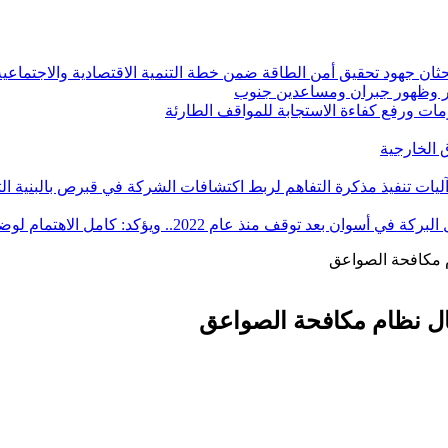
ان جهود تحقيق أمن الطاقة ضمن خطة التنمية الاقتصادية والاجتماعية للعام ال
ر وظهور جبران ومساعدين جنوب
أزمات ورفع كفاءة الاستجابة للمواقف الطارئة
آليات تنفيذ مذكرة التفاهم لربط اكتشافات الشركة في قبرص بالبنية ال
ؤكد: كامل الاهتمام لوضع صعيد مصر على خريطة الاستثمار البترولي
م مكافحة الصواعق
مال نظام مكافحة الصواعق