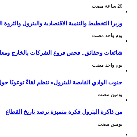
وزيرا التخطيط والتنمية الاقتصادية والبترول والثروة الم
‏يوم واحد مضت
شائعات وحقائق.. فحص فروع الشركات بالخارج ومعا
‏يوم واحد مضت
جنوب الوادي القابضة للبترول» تنظم لقاءً توعويًا حو
‏يومين مضت
من ذاكرة البترول فكرة متميزة ترصد تاريخ القطاع
‏يومين مضت