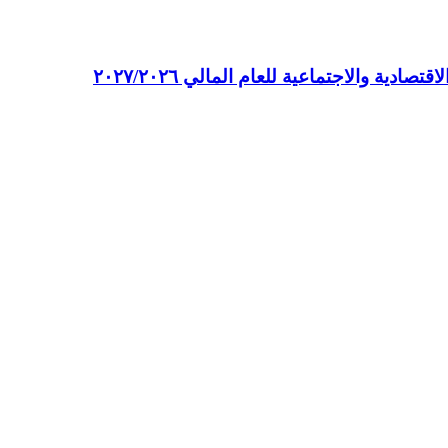
ة والاجتماعية للعام المالي ٢٠٢٧/٢٠٢٦