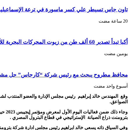
تاون جاس تسيطر علي كسر ماسورة في ترعة الإسماعيلية
أكبا تبدأ تصدير 60 ألف طن من زيوت المحركات البحرية للأسواق الخارجية
‏يومين مضت
محافظ مطروح يبحث مع رئيس شركة “كارجاس” حل مشكلة
‏أسبوع واحد مضت
وقع المهندس خالد إبراهيم رئيس مجلس الإدارة والعضو المنتدب لشر
الصواعق.
وجاء ذلك ضمن فعاليات اليوم الأول لمعرض ومؤتمر إيجيبس 2023 حيث تشارك بترومنت تحت شعار
بترومنت ذراع الصيانة الإستراتيجي في قطاع البترول المصري .
وفي السياق ذاته يسعى خالد ابراهيم رئيس مجلس ادارة شركة بترومنت 