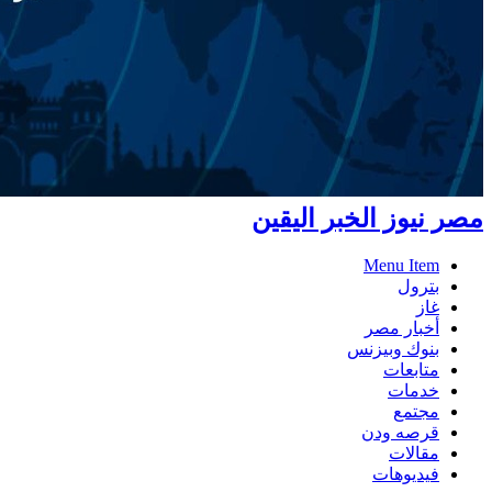
مصر نيوز الخبر اليقين
Menu Item
بترول
غاز
أخبار مصر
بنوك وبيزنس
متابعات
خدمات
مجتمع
قرصه ودن
مقالات
فيديوهات