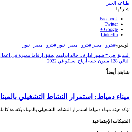
طباعه الخبر
شاركها
Facebook
Twitter
Google +
LinkedIn
الوسوم
#بترو _مصر
#بترو _مصر_ نيوز
#بترو_ مصر _نيوز
السابق
في ٣ شهور ادارة .. خالد ابراهيم يحقق ارقاما مميزة في اعمال بترومنت
التالي
128 مليون جنيه أرباح ابسكو في 2022
شاهد أيضاً
ميناء دمياط: استمرار النشاط التشغيلي بالميناء
تؤكد هيئة ميناء دمياط استمرار النشاط التشغيلي بالميناء بكفاءة ك
الشبكات الإجتماعية