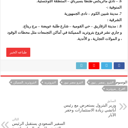
6. – نادي ماتريكس طنطا بسبرباي – المنطقة اللوجستية.
المنوفية :-
7. مدينة شبين الكوم – نادى الجمهورية
الشرقية :
8. : مدينة الزقازيق – حي القومية – شارع طلبة عويضة – برج ريتاج.
و جاري نشر فروع بتروتريد المميكنة في أماكن التجمعات مثل محطات الوقود
، و المولات التجارية ، و الأندية.
طباعه الخبر
الوسوم
#بترو _مصر _نيوز
#بترو مصر نيوز
#بتروتريد
#بتروتريد_المميكن
#فرع _بتروتريد
السابق
وزير البترول يستعرض مع رئيس
أباتشي زيادة الاستثمارات وحفر
الآبار
التالي
السفير السعودي يستقبل الرئيس