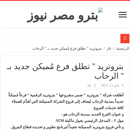
وزيرا التخطيط والتنمية الاقتصادية والبترول والثروة المعدنية يبحثان جهود تحقيق أمن الطا
الرئيسية
/
غاز
/
بتروتريد ” تطلق فرع مُميكن جديد بـ ” الرحاب
شائعات وحقائق.. فحص فروع الشركات بالخارج ومعارين ميدور وظهور جبران ومسا
بتروتريد ” تطلق فرع مُميكن جديد بـ
جنوب الوادي القابضة للبترول» تنظم لقاءً توعويًا حول إدارة الأزمات ورفع كفاءة الاس
” الرحاب
من ذاكرة البترول فكرة متميزة ترصد تاريخ القطاع
أكبا تبدأ تصدير 60 ألف طن من زيوت المحركات البحرية للأسواق الخارجية
مايو 15, 2023
غاز
سيدبك تؤكد ريادتها في جودة الخامات باعتماد عالمي جديد
أطلقت شركة ” بتروتريد ” ضمن مشروعها ” بتروتريد الرقمية “ فرعاً مُميكناً
جديداً بمدينة الرحاب ليضاف إلى فروع الشركة المميكنة التي تُقدِّم للعملاء
وزير البترول والثروة المعدنية يبحث مع إكسون موبيل العالمية آليات تنفيذ مذكرة ال
كافة خدمات الفروع.
رئيسا العامة وبترومنت في زيارة لحقول ابوسنان
و عنوان الفرع الجديد بمدينة الرحاب هو :
مول ٢ – المدخل الرئيسي بجوار ماكينة ATM
وزير البترول والثروة المعدنية يتفقد استئناف أعمال الحفر بحقل البركة في أسوان بعد توقف منذ عام 2022.. ويؤكد: كامل الاهتمام لوضع صعيد مصر ع
و تأتي فروع بتروتريد المميكنة تتفيذاً لبرنامج تطوير و تحديث قطاع البترول