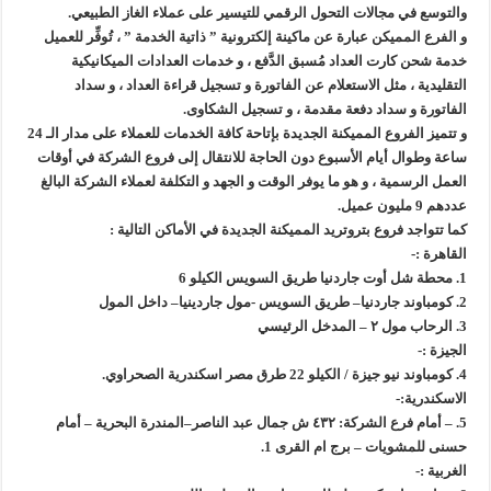
وزير البترول يتابع انتاج حقل البركة في اسوان
والتوسع في مجالات التحول الرقمي للتيسير على عملاء الغاز الطبيعي.
و الفرع المميكن عبارة عن ماكينة إلكترونية ” ذاتية الخدمة ” ، تُوفِّر للعميل
خدمة شحن كارت العداد مُسبق الدَّفع ، و خدمات العدادات الميكانيكية
التقليدية ، مثل الاستعلام عن الفاتورة و تسجيل قراءة العداد ، و سداد
الفاتورة و سداد دفعة مقدمة ، و تسجيل الشكاوى.
و تتميز الفروع المميكنة الجديدة بإتاحة كافة الخدمات للعملاء على مدار الـ 24
ساعة وطوال أيام الأسبوع دون الحاجة للانتقال إلى فروع الشركة في أوقات
العمل الرسمية ، و هو ما يوفر الوقت و الجهد و التكلفة لعملاء الشركة البالغ
عددهم 9 مليون عميل.
كما تتواجد فروع بتروتريد المميكنة الجديدة في الأماكن التالية :
القاهرة :-
1. محطة شل أوت جاردنيا طريق السويس الكيلو 6
2. كومباوند جاردنيا– طريق السويس -مول جاردينيا– داخل المول
3. الرحاب مول ٢ – المدخل الرئيسي
الجيزة :-
4. كومباوند نيو جيزة / الكيلو 22 طرق مصر اسكندرية الصحراوي.
الاسكندرية:-
5. – أمام فرع الشركة: ٤٣٢ ش جمال عبد الناصر–المندرة البحرية – أمام
حسنى للمشويات – برج ام القرى 1.
الغربية :-