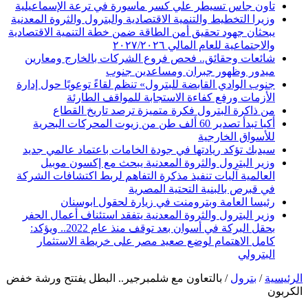
تاون جاس تسيطر علي كسر ماسورة في ترعة الإسماعيلية
وزيرا التخطيط والتنمية الاقتصادية والبترول والثروة المعدنية
يبحثان جهود تحقيق أمن الطاقة ضمن خطة التنمية الاقتصادية
والاجتماعية للعام المالي ٢٠٢٧/٢٠٢٦
شائعات وحقائق.. فحص فروع الشركات بالخارج ومعارين
ميدور وظهور جبران ومساعدين جنوب
جنوب الوادي القابضة للبترول» تنظم لقاءً توعويًا حول إدارة
الأزمات ورفع كفاءة الاستجابة للمواقف الطارئة
من ذاكرة البترول فكرة متميزة ترصد تاريخ القطاع
أكبا تبدأ تصدير 60 ألف طن من زيوت المحركات البحرية
للأسواق الخارجية
سيدبك تؤكد ريادتها في جودة الخامات باعتماد عالمي جديد
وزير البترول والثروة المعدنية يبحث مع إكسون موبيل
العالمية آليات تنفيذ مذكرة التفاهم لربط اكتشافات الشركة
في قبرص بالبنية التحتية المصرية
رئيسا العامة وبترومنت في زيارة لحقول ابوسنان
وزير البترول والثروة المعدنية يتفقد استئناف أعمال الحفر
بحقل البركة في أسوان بعد توقف منذ عام 2022.. ويؤكد:
كامل الاهتمام لوضع صعيد مصر على خريطة الاستثمار
البترولي
الرئيسية
/
بترول
/
بالتعاون مع شلمبرجير.. البطل يفتتح ورشة خفض
الكربون