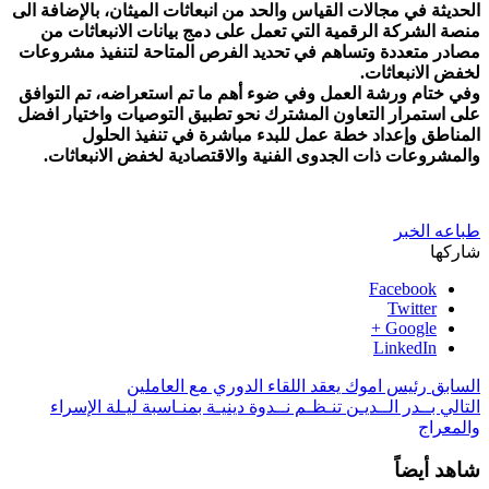
الحديثة في مجالات القياس والحد من انبعاثات الميثان، بالإضافة الى
منصة الشركة الرقمية التي تعمل على دمج بيانات الانبعاثات من
مصادر متعددة وتساهم في تحديد الفرص المتاحة لتنفيذ مشروعات
لخفض الانبعاثات.
وفي ختام ورشة العمل وفي ضوء أهم ما تم استعراضه، تم التوافق
على استمرار التعاون المشترك نحو تطبيق التوصيات واختيار افضل
المناطق وإعداد خطة عمل للبدء مباشرة في تنفيذ الحلول
والمشروعات ذات الجدوى الفنية والاقتصادية لخفض الانبعاثات.
طباعه الخبر
شاركها
Facebook
Twitter
Google +
LinkedIn
السابق
رئيس اموك يعقد اللقاء الدوري مع العاملين
التالي
بــدر الــديـن تنـظـم نــدوة دينيـة بمنـاسبة ليـلة الإسراء
والمعراج
شاهد أيضاً