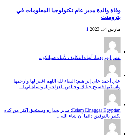
وفاة والدة مدير عام تكنولوجيا المعلومات في
بترومنت
مارس 14, 2023
1
عمر ابورودينا: أنهاء التكليف لأبناء صيانكو...
علي أحمد علي إبراهيم: البقاء لله اللهم اغفر لها وارحمها
واسكنها فسيح جناتك وخالص العزاء والمواساة لي ا...
Eslam Elnaggar Egyptian: مدير بجداره ويستحق اكتر من كده
بكتير بالتوفيق دائما أن شاء الله...