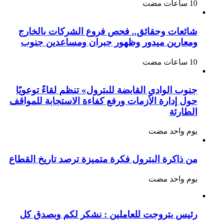
شائعات وحقائق.. فحص فروع الشركات بالخارج
ومعارين ميدور وظهور جبران ومساعدين جنوب
جنوب الوادي القابضة للبترول» تنظم لقاءً توعويًا
حول إدارة الأزمات ورفع كفاءة الاستجابة للمواقف
الطارئة
‏يوم واحد مضت
من ذاكرة البترول فكرة متميزة ترصد تاريخ القطاع
‏يوم واحد مضت
رئيس بتروجت للعاملين : نشكر لكم وبصدق كل