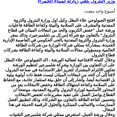
وزير البترول يلغي زيارته لميناء الحمراء
‏أسبوع واحد مضت
افتتح الجيولوجي علاء البطل وكيل اول وزارة البترول والثروة
المعدنية والمشرف على السلامة والبيئة وكفاءة الطاقة فاعليات
ورشة عمل “خفض الكربون والحد من انبعاثات الميثان في قطاع
البترول” بالتعاون مع شركة إس إل بي (شلمبرجير)، وذلك بمقر
وزارة البترول والثروة المعدنية بالحى الحكومي في العاصمة الإدارية
الجديدة، بمشاركة ممثلي شركاء الوزارة من شركات الطاقة
العالمية ومسؤولي مجالات السلامة والبيئة وكفاءة الطاقة بشركات
قطاع البترول.
وخلال كلمته الافتتاحية لفعالية الورشة ، اكد الجيولوجي علاء البطل
على ان التعاون بين الوزارة وشركة شلمبرجير لتنظيم الورشة
تعكس الالتزام المشترك لتعزيز أطر الاستدامة في صناعة البترول،
لافتاً إلى أن الحد من انبعاثات الميثان ليست فقط ذات أولوية بيئية
بل اقتصادية أيضا، وأشار إلى أن خلق بيئة استثمار جاذبة، مع الحفاظ
على السلامة وكفاءة استهلاك الطاقة وخفض الانبعاثات يعد من
المحاور الأساسية لوزارة البترول والثروة المعدنية، موضحاً ان
القطاع يواصل العمل على تنفيذ مشروعات لخفض الانبعاثات
وتحسين كفاءة الطاقة بالتعاون مع الشركاء، وذلك لتطبيق أفضل
الممارسات والاساليب المبتكرة والحلول الرقمية الحديثة في هذا
المجال.
وخلال ورشة العمل، استعرض ممثلي شركة شلمبرجير التقنيات