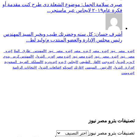
صبرى سلامة الجمل: موضوع الشعلة دى طرح كنت مقدمة أو
فكرة عام٢٠١٩ لايجاس عبر ماسنجر...
أشرف حسان: كل سنه وحضرتك طيب وبخير السيد المهندس
رئيس مجلس الإدارة والعضو المنتدب م/وليد لط...
#بترو _مصر _نيوز
#بترو _مصر
# بترو_ مصر
#بترو _مصر_ نيوز
#المهندس _طارق _الملا
#بترو_
مصر_ نيوز
#بترو_ مصر _نيوز
#بترو مصر نيوز
#بترو مصر
#وزير _البترول
#المهندس كريم_ بدوي
# وزير البترول
#بتروجت
#الغاز _الطبيعي
#ايجاس
# بترو
#بتروتريد
#المملكة _العربية _السعودية
#وزارة _البترول
#الرئيس _ السيسي
#غازتك
#موبكو
#شائعات_البترول
#انتخابات_الرئاسة
#بترومنت
تصنيفات بترو مصر نيوز
تصنيفات بترو مصر نيوز