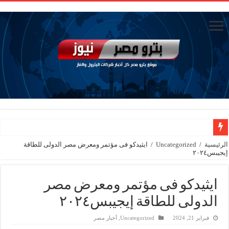
رئيسا العامة وبترومنت في زيارة لحقول ابوسنان
الرئيسية
/
Uncategorized
/
ايثيدكو فى مؤتمر ومعرض مصر الدولى للطاقة
إيجيبس٢٠٢٤
وزير البترول والثروة المعدنية يتفقد استئناف أعمال الحفر بحقل البركة في أسوان بعد توقف منذ عام 2022.. ويؤكد: كامل الاهتمام لوضع صعيد مصر ع
وزير البترول يتابع انتاج حقل البركة في اسوان
ايثيدكو فى مؤتمر ومعرض مصر
النيل للبترول» تحصد شهادة «ISO 39001» لنظام إدارة السلامة المرورية بجهود ذاتية
الدولى للطاقة إيجيبس٢٠٢٤
إنجاز بحري جديد … PMS تنهي أعمال إنزال الخطوط البحرية الثلاث بمشروع المرحلة الرابعة لتنمية حقل غاز كاموس البحري التابع لشركة شمال سيناء للبترول
فبراير 21, 2024
Uncategorized
,
أخبار مصر