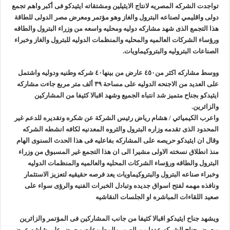
هدوء اعلامي في وزارة البترول
تواجدت الشركه المصريه لانتاج الايثيلين ومشتقاته ايثيدكو فى أكبر واهم تجمع
دولى واقليمي لصناعه البترول والغاز وهو مؤتمر ومعرض مصر الدولى للطاقة
محمود ناجي : لولا جهود الوزارة في عامين كان الغاز وصل 2مليار قدم يوميا
هذا التجمع الذى شهد مشاركه دوليه ومحليه واسعه من وزراء البترول والطاقه
وفاء علي : سداد ديون الشركاء ليس بالأمر الهين وجذبنا 19 مليار دولار استثمارات
ورؤساء الشركات العالميه والمحليه والمنظمات الدوليه للبترول والغاز وخبراء
الصناعات البتروليه والبتروكيماويات.
رئيس القابضة للبتروكيماويات يتفقد مصنع ووتك لإنتاج الواح MDF الخشبية من قش الأرز
ووسط مشاركه اكثر من٤٥٠ عارض من بينها٤٠ شركه وطنيه ودوليه واشتمل
على العديد من الاجنحه الدوليه على مساحة ٣٩ ألف متر مربع جاءت مشاركه
ايثيدكو بجناح متميز شد انتباه الجميع وشهد اقبالا كثيفا من المشاركين
والزائرين.
واعرب الكيميائي / هشام رياض رئيس الشركة عن شكره وتقديره للدعم غير
المحدود الذى تقدمه وزاره البترول والثروه المعدنيه لكافه انشطه الشركه
وقال ان ايثيدكو حريصه على المشاركه بفاعليه فى هذا الحدث السنوى الهام
منذ انطلاق نسخته الاولى مشيرا الى ان هذا التجمع غير المسبوق من وزراء
البترول والطاقه ورؤساء الشركات المحليه والعالميه والمنظمات الدوليه
وخبراء صناعه البترول والبتروكيماويات يعد فرصه حقيقيه لتعزيز الاستثمار
ونافذه مهمه لفتح اسواق جديده وتبادل الخبرات الفنيه والرؤى سواء على
صعيد اللقاءات المباشره او الجلسات النقاشيه
ويشهد جناح ايثيدكو اقبالا كثيفا من جانب المشاركين فى المؤتمر والزائرين
ويعرض جناح الشركه عددا من الصور والمطبوعات ويعرض على شاشه عرض