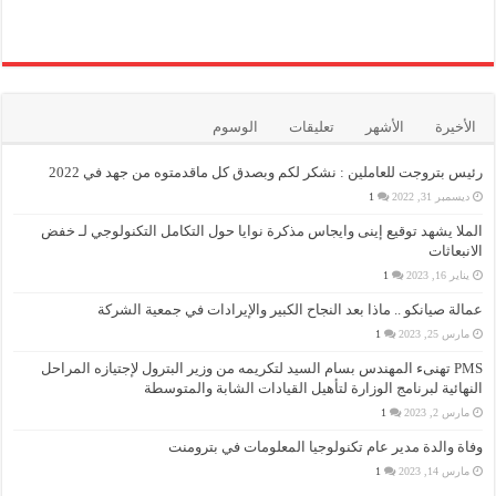
الأخيرة
الأشهر
تعليقات
الوسوم
رئيس بتروجت للعاملين : نشكر لكم وبصدق كل ماقدمتوه من جهد في 2022
ديسمبر 31, 2022
1
الملا يشهد توقيع إينى وايجاس مذكرة نوايا حول التكامل التكنولوجي لـ خفض
الانبعاثات
يناير 16, 2023
1
عمالة صيانكو .. ماذا بعد النجاح الكبير والإيرادات في جمعية الشركة
مارس 25, 2023
1
PMS تهنىء المهندس بسام السيد لتكريمه من وزير البترول لإجتيازه المراحل
النهائية لبرنامج الوزارة لتأهيل القيادات الشابة والمتوسطة
مارس 2, 2023
1
وفاة والدة مدير عام تكنولوجيا المعلومات في بترومنت
مارس 14, 2023
1