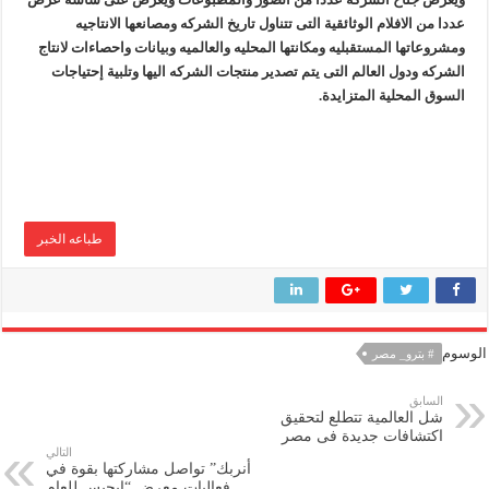
عددا من الافلام الوثائقية التى تتناول تاريخ الشركه ومصانعها الانتاجيه
ومشروعاتها المستقبليه ومكانتها المحليه والعالميه وبيانات واحصاءات لانتاج
الشركه ودول العالم التى يتم تصدير منتجات الشركه اليها وتلبية إحتياجات
السوق المحلية المتزايدة.
طباعه الخبر
الوسوم
# بترو_ مصر
السابق
شل العالمية تتطلع لتحقيق
اكتشافات جديدة فى مصر
التالي
أنربك” تواصل مشاركتها بقوة في
فعاليات معرض “إيجبس للعام