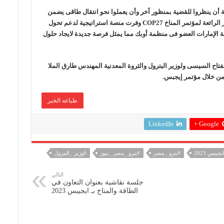
ة أن ينظروا للقضية بمنظور آخر وأن يعملوا نحو انتقال طاقى يضمن
أمن الطاقة للجميع ، مشيرا إلى أن استضافة مصر الرائعة لمؤتمر المناخ COP27 وفرت منصة استراتيجية لدعم تحول
أن COP28 ستنعقد فى دولة الإمارات العضو فى منظمة أوبك مما يمثل فرصة جديدة لايجاد حلول
تاح السيسى ولوزير البترول والثروة المعدنية المهندس طارق الملا
 من خلال مؤتمر إيجبس.
طباعه الخبر
LinkedIn
Google +
يجيبس 2023
#بترو _مصر
#بترو _مصر _نيوز
#وزير _البترول
التالي
جلسة نقاشية بعنوان التعاون في
الطاقة والمناخ بـ ايجيبس 2023