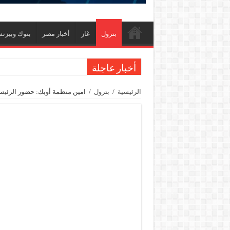
بترول
غاز
أخبار مصر
بنوك وبيزن
أخبار عاجلة
رئيسا العامة وبترومنت في زيارة لحقول ابوسنان
الرئيسية
/
بترول
/
امين منظمة أوبك: حضور الرئي
وزير البترول والثروة المعدنية يتفقد استئناف أعمال الحفر بحقل البركة في أسوان بعد توق
وزير البترول يتابع انتاج حقل البركة في اسوان
النيل للبترول» تحصد شهادة «ISO 39001» لنظام إدارة السلامة المرورية بجهود ذاتية
إنجاز بحري جديد … PMS تنهي أعمال إنزال الخطوط البحرية الثلاث بمشروع المرحلة الرابعة لتنمية حقل غاز كاموس البحري التابع لشركة شمال سيناء للبترول
هدوء اعلامي في وزارة البترول
محمود ناجي : لولا جهود الوزارة في عامين كان الغاز وصل 2مليار ق
وفاء علي : سداد ديون الشركاء ليس بالأمر الهين وجذبنا 19 مليار دولار است
رئيس القابضة للبتروكيماويات يتفقد مصنع ووتك لإنتاج الواح MDF الخشبية 