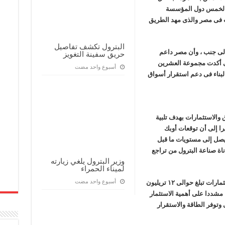
ل الخمس دول المؤسسة
معادي واليخت فى مصر والذى مهد الطريق
البترول تكشف تفاصيل
إلى جنب ، وأن مصر داعم
حريق سفينة التغويز
ذى أكدت مجموعة العشرين
‏أسبوع واحد مضت
البناء فى دعم استقرار أسواق
والاستثمارات بهدف تلبية
ا إلى أن توقعات أوبك
يصل إلى مستويات ما قبل
اة صناعة البترول من تراجع
وزير البترول يلغي زيارته
لميناء الحمراء
‏أسبوع واحد مضت
وأشار أن أوبك تتوقع أن صناعة البترول تحتاج استثمارات تبلغ حوالى ١٢ تريليون
مليار دولار سنويا ، مشددا على أهمية الاستثمار
توفر الطاقة والاستقرار