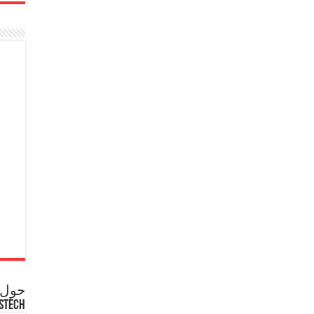
حول ع
STECH