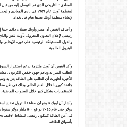
المعادى” التاريخي الذى تم التوصل إليه من قب
لمنظمة أوبك عام ١٩٥٩ في نادي ال
لإنشاء منظمة أوبك بعدها بعام فى بغداد.
و أضاف الغيص أن مصر وأوبك يعملان دائما جنبا 
رئيسى لإعلان التعاون المعروف بأوبك بلس وال
والدول المستهلكة الرئيسية على دوره الإيجابى و
البترول العالمية
.
وأكد الغيص أن أوبك ملتزمة بدعم استقرار السوق 
الطلب المتزايد ودعم جهود خفض الكربون ، مشير
الأخيرة أظهرت أن الطلب على الطاقة يتزايد وس
جائحة كورونا خلال العام الحالى وذلك فى ظل معان
الاستثمارات بشكل كبير خلال السنوات الماضية.
دولار حتى عام ٢٠٤٥ بواقع ٥٠٠ 
فى أمن الطاقة كمكون رئيسى للنشاط الاقتصادى و
بأسواق الطاقة.