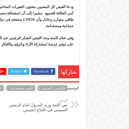
ودعا الغيص كل المعنيين بشئون التغيرات المناخي
طاقى متوازن وعادل و
جماعية ومستدامة.
وفى ختام كلمته وجه الغيص الشكر للرئيس عبد الف
على توفير فرصة لمشاركة الآراء والرؤى والأفكار
Twitter
Facebook
شاركها
الوسوم
#الرئيس_ السيسي
#امين منظمة اوبك
#ا
السابق
نص كلمة وزير البترول امام الرئيس
السيسي في افتتاح ايجيبس