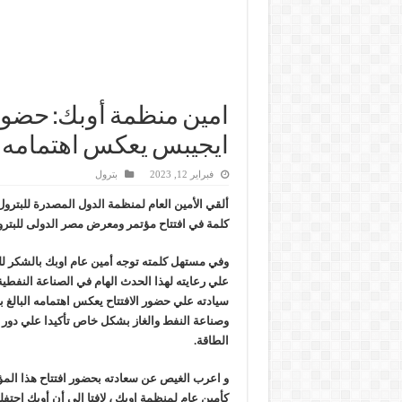
امين منظمة أوبك: حض
ايجيبس يعكس اهتمامه ب
فبراير 12, 2023
بترول
ألقي الأمين العام لمنظمة الدول المصدرة للبترول
كلمة في افتتاح مؤتمر ومعرض مصر الدولى للبترول ( 
وفي مستهل كلمته توجه أمين عام اوبك بالشكر ل
علي رعايته لهذا الحدث الهام في الصناعة النفط
سيادته علي حضور الافتتاح يعكس اهتمامه البالغ 
وصناعة النفط والغاز بشكل خاص تأكيدا علي دور
الطاقة.
و اعرب الغيص عن سعادته بحضور افتتاح هذا المؤ
كأمين عام لمنظمة اوبك ، لافتا إلى أن أوبك احتف