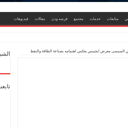
س
متابعات
خدمات
مجتمع
قرصه ودن
مقالات
فيديوهات
س السيسى معرض ايجيبس يعكس اهتمامه بصناعة الطاقة والنفط
الشبك
ف منذ عام 2022.. ويؤكد: كامل الاهتمام لوضع صعيد مصر على خريطة الاستثمار البترولي
تابعن
دم يوميا
ثمارات
من قش الأرز