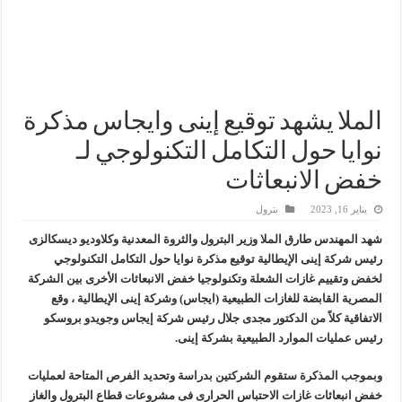
شائعات وحقائق.. فحص فروع الشركات بالخارج ومعارين ميدور وظهور جبران ومسا
جنوب الوادي القابضة للبترول» تنظم لقاءً توعويًا حول إدارة الأزمات ورفع كفاءة الاس
من ذاكرة البترول فكرة متميزة ترصد تاريخ القطاع
أكبا تبدأ تصدير 60 ألف طن من زيوت المحركات البحرية للأسواق الخارجية
الملا يشهد توقيع إينى وايجاس مذكرة
نوايا حول التكامل التكنولوجي لـ
خفض الانبعاثات
يناير 16, 2023
بترول
شهد المهندس طارق الملا وزير البترول والثروة المعدنية وكلاوديو ديسكالزى
رئيس شركة إينى الإيطالية توقيع مذكرة نوايا حول التكامل التكنولوجي
لخفض وتقييم غازات الشعلة وتكنولوجيا خفض الانبعاثات الأخرى بين الشركة
المصرية القابضة للغازات الطبيعية (ايجاس) وشركة إينى الإيطالية ، وقع
الاتفاقية كلاً من الدكتور مجدى جلال رئيس شركة إيجاس وجويدو بروسكو
رئيس عمليات الموارد الطبيعية بشركة إينى.
وبموجب المذكرة ستقوم الشركتين بدراسة وتحديد الفرص المتاحة لعمليات
خفض انبعاثات غازات الاحتباس الحرارى فى مشروعات قطاع البترول والغاز