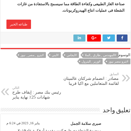
صناعة الغاز الطبيعى وكفاءة الطاقة مما سيسمح بالاستفادة من غازات
الشعلة فى عمليات انتاج الهيدروكربونات.
طباعه الخبر
الوسوم
#المهندس _طارق _الملا
#ايجاس
#ايني
#بترو _مصر_ نيوز
#بترو مصر نيوز
#وزير _البترول
السابق
مصادر : انضمام شركتان عالميتان
لقائمة المتعاملين مع اكبا قريبا
التالي
رئيس بنك مصر : إيقاف طرح
شهادات 25٪ نهاية يناير
تعليق واحد
صبرى سلامة الجمل
يناير 16, 2023 في 6:24 م
موضوع الشعلة دى طرح كنت مقدمة أو فكرة عام٢٠١٩