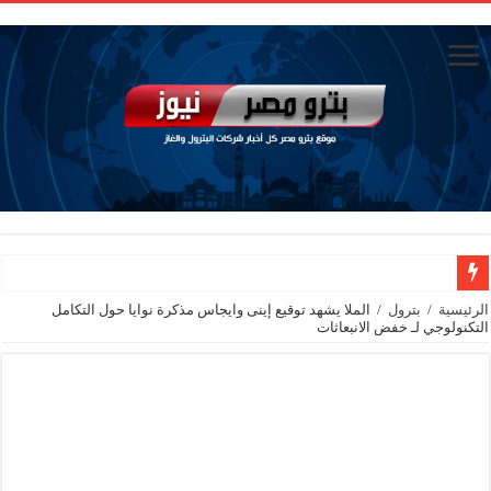
الوزير يدعوا لاجتماع مع الشركاء الاسبوع القادم
الرئيسية
/
بترول
/
الملا يشهد توقيع إينى وايجاس مذكرة نوايا حول التكامل
التكنولوجي لـ خفض الانبعاثات
انتهاء اجتماع لوزير البترول مع القيادات في جاسكو حاليا
حادث في منجم السكري ووزير البترول ينعي موظف توفي بالعمل
رئيس القابضة للبتروكيماويات يتابع ميدانيًا تقدم تنفيذ مشروع مشتقات الميثانول بد
تاون جاس تسيطر علي كسر ماسورة في ترعة الإسماعيلية
وزيرا التخطيط والتنمية الاقتصادية والبترول والثروة المعدنية يبحثان جهود تحقيق أمن الطا