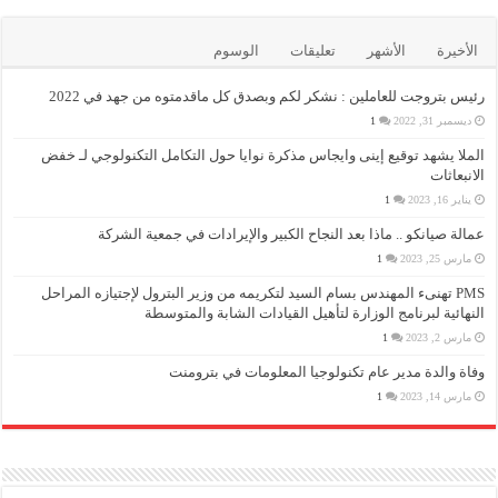
الأخيرة
الأشهر
تعليقات
الوسوم
رئيس بتروجت للعاملين : نشكر لكم وبصدق كل ماقدمتوه من جهد في 2022
ديسمبر 31, 2022
1
الملا يشهد توقيع إينى وايجاس مذكرة نوايا حول التكامل التكنولوجي لـ خفض
الانبعاثات
يناير 16, 2023
1
عمالة صيانكو .. ماذا بعد النجاح الكبير والإيرادات في جمعية الشركة
مارس 25, 2023
1
PMS تهنىء المهندس بسام السيد لتكريمه من وزير البترول لإجتيازه المراحل
النهائية لبرنامج الوزارة لتأهيل القيادات الشابة والمتوسطة
مارس 2, 2023
1
وفاة والدة مدير عام تكنولوجيا المعلومات في بترومنت
مارس 14, 2023
1