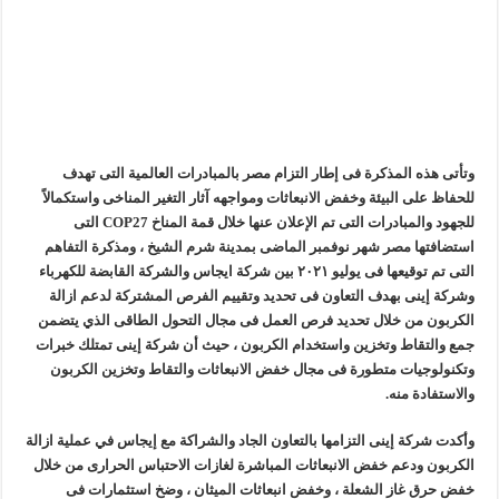
وتأتى هذه المذكرة فى إطار التزام مصر بالمبادرات العالمية التى تهدف
للحفاظ على البيئة وخفض الانبعاثات ومواجهه آثار التغير المناخى واستكمالاً
للجهود والمبادرات التى تم الإعلان عنها خلال قمة المناخ COP27 التى
استضافتها مصر شهر نوفمبر الماضى بمدينة شرم الشيخ ، ومذكرة التفاهم
التى تم توقيعها فى يوليو ٢٠٢١ بين شركة ايجاس والشركة القابضة للكهرباء
وشركة إينى بهدف التعاون فى تحديد وتقييم الفرص المشتركة لدعم ازالة
الكربون من خلال تحديد فرص العمل فى مجال التحول الطاقى الذي يتضمن
جمع والتقاط وتخزين واستخدام الكربون ، حيث أن شركة إينى تمتلك خبرات
وتكنولوجيات متطورة فى مجال خفض الانبعاثات والتقاط وتخزين الكربون
والاستفادة منه.
وأكدت شركة إينى التزامها بالتعاون الجاد والشراكة مع إيجاس في عملية ازالة
الكربون ودعم خفض الانبعاثات المباشرة لغازات الاحتباس الحرارى من خلال
خفض حرق غاز الشعلة ، وخفض انبعاثات الميثان ، وضخ استثمارات فى