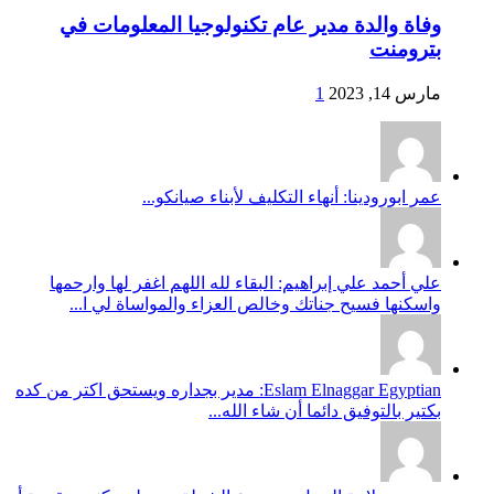
وفاة والدة مدير عام تكنولوجيا المعلومات في
بترومنت
مارس 14, 2023
1
عمر ابورودينا: أنهاء التكليف لأبناء صيانكو...
علي أحمد علي إبراهيم: البقاء لله اللهم اغفر لها وارحمها
واسكنها فسيح جناتك وخالص العزاء والمواساة لي ا...
Eslam Elnaggar Egyptian: مدير بجداره ويستحق اكتر من كده
بكتير بالتوفيق دائما أن شاء الله...