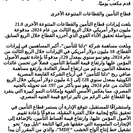
قدم مكعب يوميًا.
قطاع التأمين والقطاعات المتنوعة الأخرى
بلغت إيرادات قطاع التأمين والقطاعات المتنوعة الأخرى 21.8
مليون دولار أمريكي خلال الربع الثالث من عام 2024، مدفوعة
بمواصلة تحقيق الأداء القوي الذي أحرزه القطاع خلال الربع السابق.
وبلغت مساهمة شركة “دلتا للتأمين”، أكبر المساهمين في إيرادات
القطاع، 18 مليون دولار أمريكي في الإيرادات خلال الربع الثالث من
عام 2024، وهو نمو سنوي بمعدل 20٪، مدفوعًا بإعادة تقييم الأصول
المؤمن عليها وارتفاع قيمة أقساط التأمين، فضلاً عن تحسن عائدات
محفظة التأمين بدعم من ارتفاع أسعار الفائدة. وارتفع مساهمة
صافي ربح “دلتا للتأمين” في أرباح الشركة القابضة المصرية
الكويتية بمعدل سنوي 28٪ إلى 4.3 مليون دولار أمريكي خلال الربع
الثالث من عام 2024، وهو نمو بأكثر من 97٪ عند تحويله بالجنيه
المصري، مما يعكس الأسس القوية وإمكانات النمو كبيرة التي ينفرد
بها للقطاع على الرغم من تأثير تراجع قيمة الجنيه المصري.
واستشرافًا للمستقبل، تتوقع الإدارة أن يستمر قطاع التأمين في
تحقيق نتائج إيجابية خلال الفترة المقبلة، مدفوعًا بإعادة تقييم
الأصول المؤمن عليها، وارتفاع قيمة أقساط التأمين، بالإضافة إلى
الإنجازات الملموسة التي حققتها شركتها التابعة “نايل وود” نحو
تشغيل خط إنتاج ألواح الخشب “MDF”، والذي من المقرر أن يبدأ