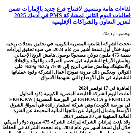
لقاءات هامة وتنسيق لافتتاح فرع جديد بالإمارات ضمن
فعاليات اليوم الثاني لمشاركة PMS في أديبك 2025
لتعزيز التعاون والشراكات الإقليمية
نوفمبر 5, 2025
نجحت الشركة القابضة المصرية الكويتية في تحقيق معدلات ربحية
قوية خلال أول تسعة أشهر من عام 2024، في ضوء تحقيق إيرادات
بقيمة 475 مليون دولار، مصحوبًا بوصول هامش الربح الإجمالي
وهامش الأرباح التشغيلية قبل خصم الضرائب والفوائد والإهلاك
والاستهلاك وهامش صافي الربح إلى 40%، و37% و29% على
التوالي. ويعكس ذلك مرونة نموذج أعمال الشركة وقوة عملياتها
التشغيلية في ظل الأوضاع التي تشهدها الأسواق.
القاهرة في 17 نوفمبر 2024
أعلنت اليوم الشركة القابضة المصرية الكويتية (كود التداول
EKHO.CA و EKHOA.CA في البورصة المصرية | EKHK.KW
في بورصة الكويت) وهي شركة استثمار رائدة في أسواق الشرق
الأوسط وشمال إفريقيا، عن نتائجها المالية المجمعة عن الفترة
المالية المنتهية في 30 سبتمبر 2024.
وقد بلغت إيرادات الشركة إيرادات الشركة 475 مليون دولار أمريكي
خلال أول تسعة أشهر من عام 2024، وقد نجحت الشركة في الحفاظ