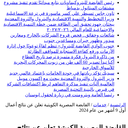
رئيس القابضة للبتروكيماويات يتابع ميدانيًا تقدم تنفيذ مشروع
مشتقات الميثانول بدمياط
تاون جاس تسيطر علي كسر ماسورة في ترعة الإسماعيلية
وزيرا التخطيط والتنمية الاقتصادية والبترول والثروة المعدنية
يبحثان جهود تحقيق أمن الطاقة ضمن خطة التنمية الاقتصادية
والاجتماعية للعام المالي ٢٠٢٧/٢٠٢٦
شائعات وحقائق.. فحص فروع الشركات بالخارج ومعارين
ميدور وظهور جبران ومساعدين جنوب
جنوب الوادي القابضة للبترول» تنظم لقاءً توعويًا حول إدارة
الأزمات ورفع كفاءة الاستجابة للمواقف الطارئة
من ذاكرة البترول فكرة متميزة ترصد تاريخ القطاع
أكبا تبدأ تصدير 60 ألف طن من زيوت المحركات البحرية
للأسواق الخارجية
سيدبك تؤكد ريادتها في جودة الخامات باعتماد عالمي جديد
وزير البترول والثروة المعدنية يبحث مع إكسون موبيل
العالمية آليات تنفيذ مذكرة التفاهم لربط اكتشافات الشركة
في قبرص بالبنية التحتية المصرية
رئيسا العامة وبترومنت في زيارة لحقول ابوسنان
الرئيسية
/
خدمات
/
القابضة المصرية الكويتية تعلن عن نتائج أعمال
أول 9 أشهر من عام 2024
القابضة المصرية الكويتية تعلن عن نتائج