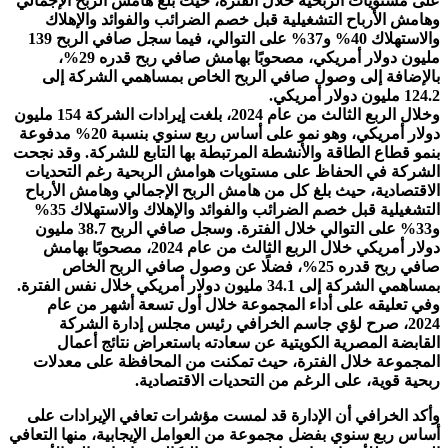
على مستويات الربحية خلال الفترة، حيث بلغ هامش الربح الإجمالي
وهامش الأرباح التشغيلية قبل خصم الضرائب والفوائد والإهلاك
والاستهلاك 40% و37% على التوالي، فيما سجل صافي الربح 139
مليون دولار أمريكي، مصحوبًا بهامش صافي ربح قدره 29%،
بالإضافة إلى وصول صافي الربح الخاص بمساهمي الشركة إلى
124.2 مليون دولار أمريكي.
وخلال الربع الثالث من عام 2024، بلغت إيرادات الشركة 154 مليون
دولار أمريكي، وهو نمو على أساس ربع سنوي بنسبة 20% مدفوعة
بنمو قطاع الطاقة والأنشطة المرتبطة بها التابع للشركة. وقد نجحت
الشركة في الحفاظ على مستويات هوامش الربحية رغم التحديات
الاقتصادية، حيث بلغ كل من هامش الربح الإجمالي وهامش الأرباح
التشغيلية قبل خصم الضرائب والفوائد والإهلاك والاستهلاك 35%
و33% على التوالي خلال الفترة. وسجل صافي الربح 38.7 مليون
دولار أمريكي خلال الربع الثالث من عام 2024، مصحوبًا بهامش
صافي ربح قدره 25%، فضلًا عن وصول صافي الربح الخاص
بمساهمي الشركة إلى 34.1 مليون دولار أمريكي خلال نفس الفترة.
وفي تعليقه على أداء المجموعة خلال أول تسعة أشهر من عام
2024، صرح لؤي جاسم الخرافي رئيس مجلس إدارة الشركة
القابضة المصرية الكويتية عن سعادته باستعراض نتائج أعمال
المجموعة خلال الفترة، حيث تمكنت من المحافظة على معدلات
ربحية قوية، على الرغم من التحديات الاقتصادية.
وأكد الخرافي أن الإدارة قد لمست مؤشرات تعافي الإيرادات على
أساس ربع سنوي بفضل مجموعة من العوامل الإيجابية، منها التعافي