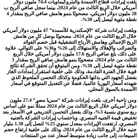
بلغت إيرادات قطاع الأسمدة والبتروكيماويات 74.4 مليون دولار
أمريكي خلال الربع الثالث من عام 2024، بينما سجل صافي الربح ب
28 مليون دولار أمريكي، مصحوبًا بنمو هامش صافي الربح بمقدار 4
نقطة مئوية ليصل إلى 38%.
وبلغت إيرادات شركة “الإسكندرية للأسمدة” 47 مليون دولار أمريكي
خلال الربع الثالث من عام 2024، مصحوبًا بوصل كلٍ من هامش
الربح الإجمالي وهامش الأرباح التشغيلية قبل خصم الفوائد
والضرائب والإهلاك والاستهلاك إلى 26% و36% على التوالي. علاوة
على ذلك، بلغ صافي الربح 17.6 مليون دولار أمريكي خلال الربع
الثالث من عام 2024، مصحوبًا بنمو هامش صافي الربح بمقدار 3
نقطة مئوية ليصل إلى 38%. ومن المتوقع أن تحقق الشركة نتائج
قوية خلال الفترة القادمة، وذلك على خلفية استقرار إمدادات الغاز
بفضل الجهود التي بذلتها الحكومة وكذلك التحسن الملحوظ الذي
شهدته أسعار اليوريا عالميا، فضلًا عن التعديل المتوقع في أسعار
الأسمدة بالسوق المحلي.
ومن ناحية أخرى، بلغت إيرادات شركة “سبريا مصر” 27.4 مليون
دولار أمريكي خلال الربع الثالث من عام 2024 ممثلًا نمو على أساس
ربع سنوي بنسبة 3%، وذلك بفضل التحسن التدريجي في الأسعار بعد
تخفيض قيمة الجنيه المصري. وباحتساب إيرادات الشركة بالجنيه
المصري، ارتفعت الإيرادات بمعدل سنوي 25% لتصل إلى 1.30 مليار
جنيه خلال الربع الثالث من عام 2024، وذلك على خلفية ارتفاع حجم
المبيعات، إلى جانب زيادة متوسط ​​أسعار عدد من المنتجات