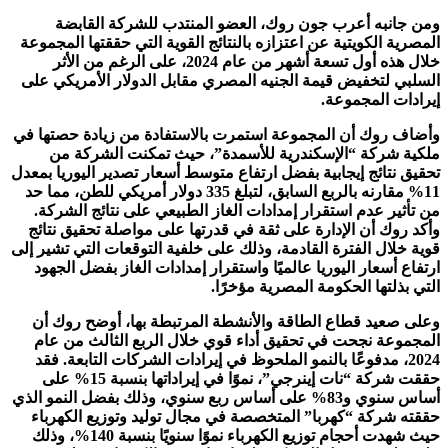
ومن جانبه أعرب جون روك، العضو المنتدب للشركة القابضة
المصرية الكويتية عن اعتزازه بالنتائج القوية التي حققتها المجموعة
خلال هذه أول تسعة أشهر من عام 2024، على الرغم من الأثر
السلبي لتخفيض قيمة الجنيه المصري مقابل الدولار الأمريكي على
إيرادات المجموعة.
وأضاف روك أن المجموعة استمرت بالاستفادة من زيادة حصتها في
ملكية شركة “الإسكندرية للأسمدة”، حيث تمكنت الشركة من
تحقيق نتائج إيجابية بفضل ارتفاع متوسط أسعار تصدير اليوريا بمعدل
11% مقارنه بالربع السابق، لتبلغ 335 دولار أمريكي للطن، مما حد
من تأثير عدم استقرار إمدادات الغاز الطبيعي على نتائج الشركة.
وأكد روك أن الإدارة على ثقة في قدرتها على مواصلة تحقيق نتائج
قوية خلال الفترة القادمة، وذلك على خلفية التوقعات التي تشير إلى
ارتفاع أسعار اليوريا عالميًا واستقرار إمدادات الغاز بفضل الجهود
التي بذلتها الحكومة المصرية مؤخرًا.
وعلى صعيد قطاع الطاقة والأنشطة المرتبطة بها، أوضح روك أن
المجموعة نجحت في تحقيق أداء قوي خلال الربع الثالث من عام
2024، مدفوعًا بالنمو الملحوظ في إيرادات الشركات التابعة. فقد
حققت شركة “نات إينرجي”، نموًا في إيراداتها بنسبة 15% على
أساس سنوي و83% على أساس ربع سنوي، وذلك بفضل النمو الذي
حققته شركة “كهربا” المتخصصة في مجال توليد وتوزيع الكهرباء
حيث شهدت أحجام توزيع الكهرباء نموًا سنويًا بنسبة 140%، وذلك