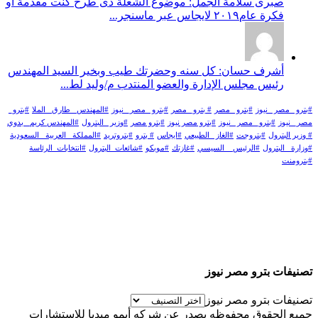
صبرى سلامة الجمل: موضوع الشعلة دى طرح كنت مقدمة أو
فكرة عام٢٠١٩ لايجاس عبر ماسنجر...
أشرف حسان: كل سنه وحضرتك طيب وبخير السيد المهندس
رئيس مجلس الإدارة والعضو المنتدب م/وليد لط...
#بترو _مصر _نيوز
#بترو _مصر
# بترو_ مصر
#بترو _مصر_ نيوز
#المهندس _طارق _الملا
#بترو_
مصر_ نيوز
#بترو_ مصر _نيوز
#بترو مصر نيوز
#بترو مصر
#وزير _البترول
#المهندس كريم_ بدوي
# وزير البترول
#بتروجت
#الغاز _الطبيعي
#ايجاس
# بترو
#بتروتريد
#المملكة _العربية _السعودية
#وزارة _البترول
#الرئيس _ السيسي
#غازتك
#موبكو
#شائعات_البترول
#انتخابات_الرئاسة
#بترومنت
تصنيفات بترو مصر نيوز
تصنيفات بترو مصر نيوز
جميع الحقوق محفوظه يصدر عن شركه أيمو ميديا للاستشارات