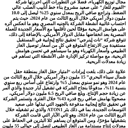
مجال توزيع الكهرباء، فضلًا عن التطورات التي أحرزتها شركة
“الفيوم للغاز” على صعيد مشروع بناء خط أنابيب الصلب عالي
الضغط. وتراجع صافي الربح بمعدل سنوي 25% ليصل إلى 10.0
مليون دولار أمريكي خلال الربع الثالث من عام 2024، حيث يتم
احتساب غالبية أنشطة الشركة بالجنيه المصري وهو ما انعكس أثره
على هوامش الربحية مؤقتًا لحين تأقلمها مع الأسعار الجديدة للعملة
المصرية بعد انخفاضها مقابل الدولار الأمريكي. بالإضافة إلى ذلك،
تتوقع شركة “نات إينرجي” تحقيق نتائج إيجابية في المستقبل
مستفيدة من الارتفاع المتوقع في كلٍ من أسعار توصيل الغاز
الطبيعي وأسعار الكهرباء وهو ما سيساهم في تحسن هوامش
الربحية، مع مواصلة تركيز الإدارة على الأنشطة التي تساهم في
زيادة معدلات الربحية.
علاوة على ذلك، بلغت إيرادات “امتياز حقل الغاز بمنطقة حقل
شمال سيناء البحري” 15 مليون دولار أمريكي خلال الربع الثالث من
عام 2024 وهو نمو سنوي بمعدل 5% وارتفاع على أساس ربع سنوي
بنسبة 11%، مدفوعًا بنجاح الشركة في تشغيل آبار جديدة والذي أثمر
عن زيادة حجم الإنتاج. وبلغ صافي الربح 6.5 مليون دولار أمريكي،
مصحوبًا بهامش صافي ربح قدره 43% خلال الفترة. وتستمر الشركة
في تحقيق نتائج إيجابية مدفوعة بالجهود التي تبذلها على صعيد
التوسعات الجديدة، بما في ذلك بئر ATON1 والذي تم تشغيله خلال
الربع الثالث من عام 2024، وهو ثاني الآبار التي قامت الشركة
بتشغيلها مؤخرًا، ومن المتوقع أن يساهم كلا البئرين في الحفاظ على
معدلات إنتاج مستدامة من الغاز الطبيعي لتصل إلى حوالي 55 مليون