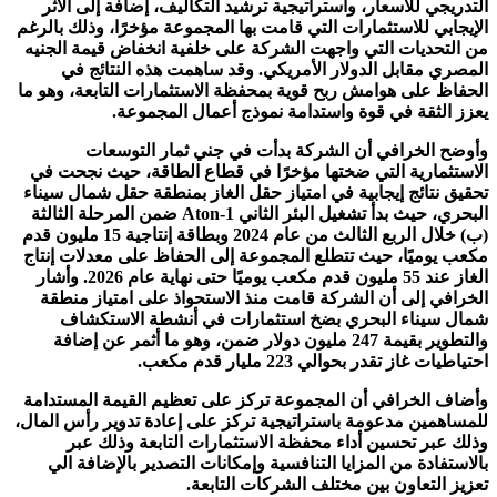
التدريجي للأسعار، واستراتيجية ترشيد التكاليف، إضافة إلى الأثر
الإيجابي للاستثمارات التي قامت بها المجموعة مؤخرًا، وذلك بالرغم
من التحديات التي واجهت الشركة على خلفية انخفاض قيمة الجنيه
المصري مقابل الدولار الأمريكي. وقد ساهمت هذه النتائج في
الحفاظ على هوامش ربح قوية بمحفظة الاستثمارات التابعة، وهو ما
يعزز الثقة في قوة واستدامة نموذج أعمال المجموعة.
وأوضح الخرافي أن الشركة بدأت في جني ثمار التوسعات
الاستثمارية التي ضختها مؤخرًا في قطاع الطاقة، حيث نجحت في
تحقيق نتائج إيجابية في امتياز حقل الغاز بمنطقة حقل شمال سيناء
البحري، حيث بدأ تشغيل البئر الثاني Aton-1 ضمن المرحلة الثالثة
(ب) خلال الربع الثالث من عام 2024 وبطاقة إنتاجية 15 مليون قدم
مكعب يوميًا، حيث تتطلع المجموعة إلى الحفاظ على معدلات إنتاج
الغاز عند 55 مليون قدم مكعب يوميًا حتى نهاية عام 2026. وأشار
الخرافي إلى أن الشركة قامت منذ الاستحواذ على امتياز منطقة
شمال سيناء البحري بضخ استثمارات في أنشطة الاستكشاف
والتطوير بقيمة 247 مليون دولار ضمن، وهو ما أثمر عن إضافة
احتياطيات غاز تقدر بحوالي 223 مليار قدم مكعب.
وأضاف الخرافي أن المجموعة تركز على تعظيم القيمة المستدامة
للمساهمين مدعومة باستراتيجية تركز على إعادة تدوير رأس المال،
وذلك عبر تحسين أداء محفظة الاستثمارات التابعة وذلك عبر
بالاستفادة من المزايا التنافسية وإمكانات التصدير بالإضافة الي
تعزيز التعاون بين مختلف الشركات التابعة.