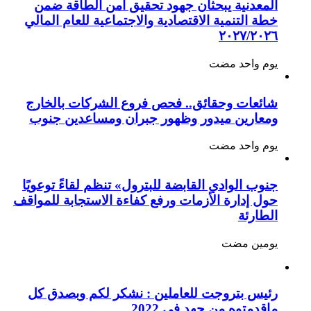
المعدنية يبحثان جهود تحقيق أمن الطاقة ضمن
خطة التنمية الاقتصادية والاجتماعية للعام المالي
٢٠٢٧/٢٠٢٦
‏يوم واحد مضت
شائعات وحقائق.. فحص فروع الشركات بالخارج
ومعارين ميدور وظهور جبران ومساعدين جنوب
‏يوم واحد مضت
جنوب الوادي القابضة للبترول» تنظم لقاءً توعويًا
حول إدارة الأزمات ورفع كفاءة الاستجابة للمواقف
الطارئة
‏يومين مضت
رئيس بتروجت للعاملين : نشكر لكم وبصدق كل
ماقدمتوه من جهد في 2022