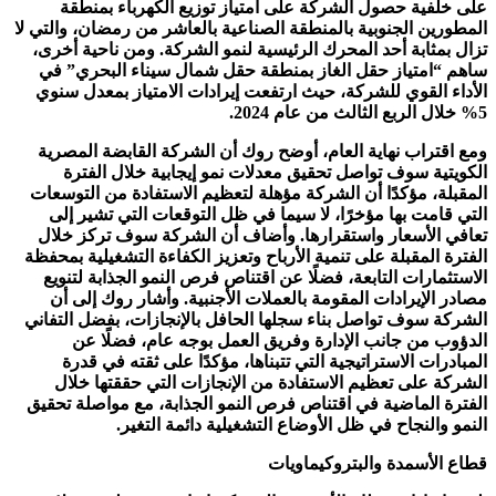
على خلفية حصول الشركة على امتياز توزيع الكهرباء بمنطقة
المطورين الجنوبية بالمنطقة الصناعية بالعاشر من رمضان، والتي لا
تزال بمثابة أحد المحرك الرئيسية لنمو الشركة. ومن ناحية أخرى،
ساهم “امتياز حقل الغاز بمنطقة حقل شمال سيناء البحري” في
الأداء القوي للشركة، حيث ارتفعت إيرادات الامتياز بمعدل سنوي
5% خلال الربع الثالث من عام 2024.
ومع اقتراب نهاية العام، أوضح روك أن الشركة القابضة المصرية
الكويتية سوف تواصل تحقيق معدلات نمو إيجابية خلال الفترة
المقبلة، مؤكدًا أن الشركة مؤهلة لتعظيم الاستفادة من التوسعات
التي قامت بها مؤخرًا، لا سيما في ظل التوقعات التي تشير إلى
تعافي الأسعار واستقرارها. وأضاف أن الشركة سوف تركز خلال
الفترة المقبلة على تنمية الأرباح وتعزيز الكفاءة التشغيلية بمحفظة
الاستثمارات التابعة، فضلًا عن اقتناص فرص النمو الجذابة لتنويع
مصادر الإيرادات المقومة بالعملات الأجنبية. وأشار روك إلى أن
الشركة سوف تواصل بناء سجلها الحافل بالإنجازات، بفضل التفاني
الدؤوب من جانب الإدارة وفريق العمل بوجه عام، فضلًا عن
المبادرات الاستراتيجية التي تتبناها، مؤكدًا على ثقته في قدرة
الشركة على تعظيم الاستفادة من الإنجازات التي حققتها خلال
الفترة الماضية في اقتناص فرص النمو الجذابة، مع مواصلة تحقيق
النمو والنجاح في ظل الأوضاع التشغيلية دائمة التغير.
قطاع الأسمدة والبتروكيماويات