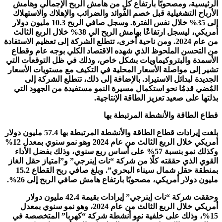
الرئيسية، ومصحوبًا بارتفاع كلٍ من هامش الربح الإجمالي وهامش
الأرباح التشغيلية قبل خصم الفوائد والضرائب والإهلاك والاستهلاك
إلى 35% خلال نفس الفترة. وسجل صافي الربح 10.3 مليون دولار
أمريكي، ليسجل ارتفاعًا بهامش الربح الي 38% خلال الربع الثالث
من عام 2024. ومن ناحية أخرى، تتطلع الشركة إلى تعظيم الاستفادة
من التحسن الملحوظ الذي شهده الاقتصاد الكلي بوجه عام وقطاع
الأسمدة والبتروكيماويات بشكل خاص، وذلك في ظل التوقعات التي
تشير إلى مواصلة الأسعار المحلية في التكيف مع مستويات الأسعار
الجديدة لبدائل الاستيراد. بالإضافة إلى ذلك، تتطلع الشركة إلى
المُضي قدمُا نحو استكمال مسيرة النمو مستفيدة من الجهود التي
بذلتها على صعيد تعزيز الطاقة الإنتاجية.
قطاع الطاقة والأنشطة المرتبطة بها
بلغت إيرادات قطاع الطاقة والأنشطة المرتبطة بها 57.4 مليون دولار
أمريكي خلال الربع الثالث من عام 2024 وهو نمو سنوي بمعدل 12%
وكذلك نمو بنسبة 57% على أساس ربع سنوي، وذلك بفضل الأداء
القوي الذي حققته كلًا من شركة “نات إينرجي” و”امتياز حقل الغاز
بمنطقة حقل شمال سيناء البحري”. وبلغ صافي ربح القطاع 15.2
مليون دولار أمريكي، مصحوبًا بارتفاع هامش صافي الربح إلى 26%.
وحققت شركة “نات إينرجي” إيرادات بقيمة 42.4 مليون دولار
أمريكي خلال الربع الثالث من عام 2024، وهو نمو سنوي بمعدل
15%، وذلك على خلفية نمو أنشطة شركة “كهربا” المتخصصة في