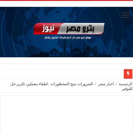
رئيسا العامة وبترومنت في زيارة لحقول ابوسنان
الرئيسية
/
أخبار مصر
/
الضرورات تبيح المحظورات ..اطفاء معملين تكرير حل
للتوفير
وزير البترول والثروة المعدنية يتفقد استئناف أعمال الحفر بحقل البركة في أسوان بعد توقف منذ عام 2022.. ويؤكد: كامل الاهتمام لوضع صعيد مصر ع
وزير البترول يتابع انتاج حقل البركة في اسوان
النيل للبترول» تحصد شهادة «ISO 39001» لنظام إدارة السلامة المرورية بجهود ذاتية
إنجاز بحري جديد … PMS تنهي أعمال إنزال الخطوط البحرية الثلاث بمشروع المرحلة الرابعة لتنمية حقل غاز كاموس البحري التابع لشركة شمال سيناء للبترول