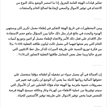
تفكير قيادات الهيئة العامة للبترول إذا ما استمر الوضع بذلك النوع من
الاحتدام في توفير الاموال والسعي لإيجادها لصالح الخام والمنتجات
.
……..
ومن المحظورات في تاريخ الهيئة التفكير في إطفاء معمل تكرير لكن وبمنتهي
الهدوء والبحث في نتائج قرار مثل ذلك حاليا يبرز السؤال ماهو حجم الاستفادة
حال الاقدام علي فعل ذلك الأمر والاتجاه لإطفاء معمل أو اثنين وتوزيع كميات
الخام التي يتم ضخها فيهما الي معمل ثالث ليكون طاقته الفعلية 100% بدلا
من فكرة توزيع النسبة علي طريقة الميراث للذكر مثل حظ الانثثيين التي
تجري حاليا وبما جعل بعض المعامل طاقتها الفعلية لاتتجاوز الى20% .
………
إن العمالة في أي معمل سواء تم تشغيله أو اطفائه مؤقتا ستحصل علي
حقوقها المالية رواتبها كاملة بما يعني أن الوضع لن يكون فيه تغيير في
مصروفات حتمية ملتزمة بها الهيئة تجاه هؤلاء العاملين غير أن الأموال التي
سيتم توفيرها من عملية الاطفاء من كهرباء وغاز وخلافه سيمنح الهيئة فرصة
للتنفس فيما يخص توفير الاموال علي طريقة توفير الأكسجين للحياة .
……..