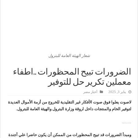
هدوء اعلامي في وزارة البترول
محمود ناجي : لولا جهود الوزارة في عامين كان الغاز وصل 2مليار قدم يوميا
وفاء علي : سداد ديون الشركاء ليس بالأمر الهين وجذبنا 19 مليار دولار استثمارات
رئيس القابضة للبتروكيماويات يتفقد مصنع ووتك لإنتاج الواح MDF الخشبية من قش الأرز
شعار الهيئة العامة للبترول
الضرورات تبيح المحظورات ..اطفاء
معملين تكرير حل للتوفير
يناير 3, 2025
أخبار مصر
لاصوت يعلوا فوق صوت الأفكار غير التقليدية للخروج من أزمة الأموال العديدة
لتوفير الخام والمنتجات داخل اروقة وزارة البترول والهيئة العامة للبترول.
…….
ومبدأ الضرورات قد تبيح المحظورات من الممكن أن يكون حاضرا علي أجندة