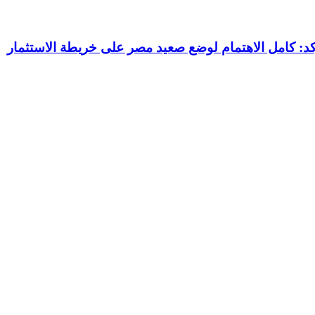
الثروة المعدنية يتفقد استئناف أعمال الحفر بحقل البركة في أسوان بعد توقف منذ عام 2022.. ويؤكد: كامل الاهتمام لوضع صعيد مصر على خريطة الاستثمار