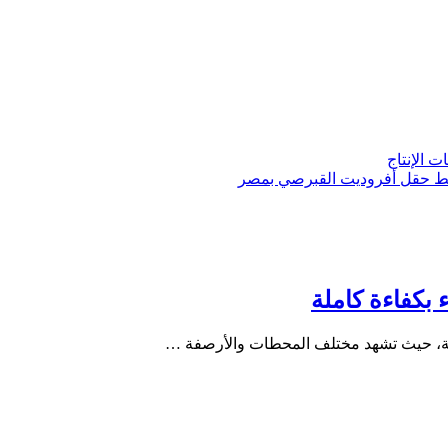
 ربط حقل أفروديت القبرصي بمصر
 بكفاءة كاملة
املة، حيث تشهد مختلف المحطات والأرصفة …