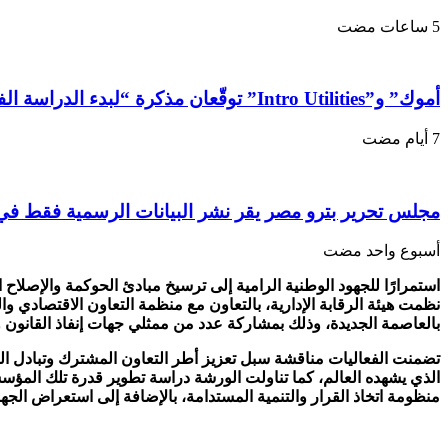
أموك” و”Intro Utilities” توقّعان مذكرة “لبدء الدراسة الفنية” لإنشاء محطة توليد مشترك للطاقة
مجلس تحرير بترو مصر يقر نشر البيانات الرسمية فقط في 
‏أسبوع واحد مضت
استمرارًا للجهود الوطنية الرامية إلى ترسيخ مبادئ الحوكمة والإصلا
بالعاصمة الجديدة، وذلك بمشاركة عدد من ممثلي جهات إنفاذ القانون وا
تضمنت الفعاليات مناقشة سبل تعزيز أطر التعاون المشترك وتبادل ال
الذي يشهده العالم، كما تناولت الورشة دراسة تطوير قدرة تلك المؤسس
منظومة اتخاذ القرار والتنمية المستدامة، بالإضافة إلى استعراض الجهود