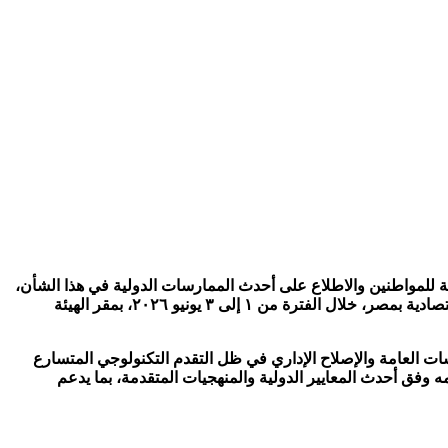
مة للمواطنين والاطلاع على أحدث الممارسات الدولية في هذا الشأن،
نظمت هيئة الرقابة الإدارية، بالتعاون مع منظمة التعاون الاقتصادي والتنمية (OECD)، ورشة عمل في مجال دعم جهود الحوكمة العامة والاقتصادية بمصر، خلال الفترة من ١ إلى ٣ يونيو ٢٠٢٦، بمقر الهيئة
ت العامة والإصلاح الإداري في ظل التقدم التكنولوجي المتسارع
 وفق أحدث المعايير الدولية والمنهجيات المتقدمة، بما يدعم