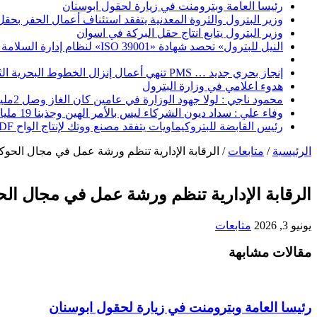
رئيسا العامة وبترومنت في زيارة لحقول ابوسنان
وزير البترول والثروة المعدنية يتفقد استئناف أعمال الحفر بحقل البركة في أسوان بعد توقف منذ عام 2022.. وي
وزير البترول يتابع انتاج حقل البركة في اسوان
النيل للبترول» تحصد شهادة «ISO 39001» لنظام إدارة السلامة المرورية بجهود ذاتية
إنجاز بحري جديد … PMS تنهي أعمال إنزال الخطوط البحرية الثلاث بمشروع المرحلة الرابعة لتنمية حقل غاز كاموس البحري التابع لشركة شمال سيناء للبترول
هدوء اعلامي في وزارة البترول
محمود ناجي : لولا جهود الوزارة في عامين كان الغاز وصل 2مليار قدم يوميا
وفاء علي : سداد ديون الشركاء ليس بالأمر الهين وجذبنا 19 مليار دولار استثمارات
رئيس القابضة للبتروكيماويات يتفقد مصنع ووتك لإنتاج الواح MDF الخشبية من قش الأرز
الرئيسية
/
متابعات
/
الرقابة الإدارية تنظم ورشة عمل في مجال الحوكمة
الرقابة الإدارية تنظم ورشة عمل في مجال الحو
يونيو 3, 2026
متابعات
مقالات مشابهة
رئيسا العامة وبترومنت في زيارة لحقول ابوسنان