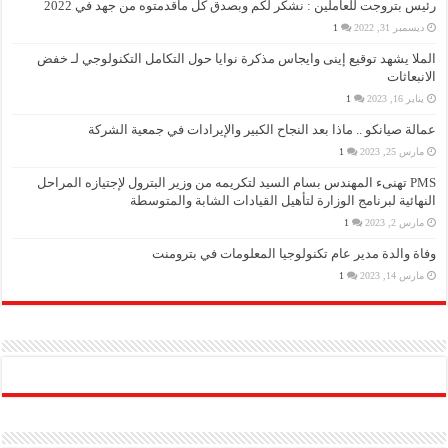
رئيس بتروجت للعاملين : نشكر لكم وبصدق كل ماقدمتوه من جهد في 2022
ديسمبر 31, 2022
1
الملا يشهد توقيع إينى وايجاس مذكرة نوايا حول التكامل التكنولوجي لـ خفض
الانبعاثات
يناير 16, 2023
1
عمالة صيانكو .. ماذا بعد النجاح الكبير والإيرادات في جمعية الشركة
مارس 25, 2023
1
PMS تهنىء المهندس بسام السيد لتكريمه من وزير البترول لإجتيازه المراحل
النهائية لبرنامج الوزارة لتأهيل القيادات الشابة والمتوسطة
مارس 2, 2023
1
وفاة والدة مدير عام تكنولوجيا المعلومات في بترومنت
مارس 14, 2023
1