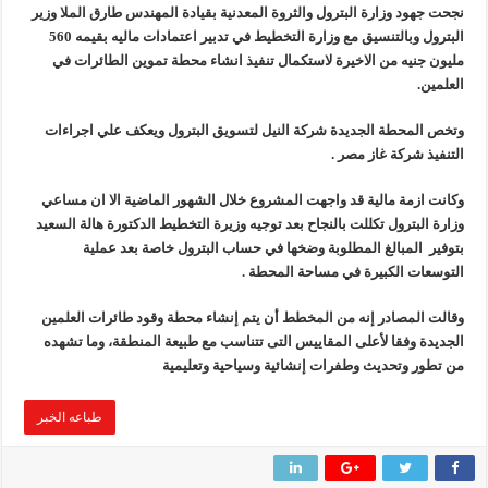
نجحت جهود وزارة البترول والثروة المعدنية بقيادة المهندس طارق الملا وزير
البترول وبالتنسيق مع وزارة التخطيط في تدبير اعتمادات ماليه بقيمه 560
إنجاز بحري جديد … PMS تنهي أعمال إنزال الخطوط البحرية الثلاث بمشروع المرحلة الرابعة لتنمية حقل غاز كاموس البحري التابع لشركة شمال سيناء للبترول
مليون جنيه من الاخيرة لاستكمال تنفيذ انشاء محطة تموين الطائرات في
هدوء اعلامي في وزارة البترول
العلمين.
محمود ناجي : لولا جهود الوزارة في عامين كان الغاز وصل 2مليار قدم يوميا
وتخص المحطة الجديدة شركة النيل لتسويق البترول ويعكف علي اجراءات
التنفيذ شركة غاز مصر .
وكانت ازمة مالية قد واجهت المشروع خلال الشهور الماضية الا ان مساعي
وزارة البترول تكللت بالنجاح بعد توجيه وزيرة التخطيط الدكتورة هالة السعيد
بتوفير المبالغ المطلوبة وضخها في حساب البترول خاصة بعد عملية
التوسعات الكبيرة في مساحة المحطة .
وقالت المصادر إنه من المخطط أن يتم إنشاء محطة وقود طائرات العلمين
الجديدة وفقا لأعلى المقاييس التى تتناسب مع طبيعة المنطقة، وما تشهده
من تطور وتحديث وطفرات إنشائية وسياحية وتعليمية
طباعه الخبر