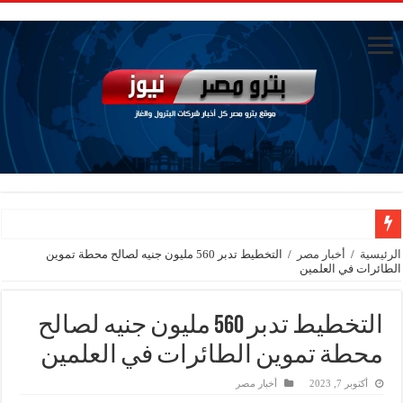
الاستغناء عن ثلاث موظفين في المكتب الفني للوزير
الرئيسية
/
أخبار مصر
/
التخطيط تدبر 560 مليون جنيه لصالح محطة تموين
الطائرات في العلمين
وزير البترول والثروة المعدنية يبحث مع إكسون موبيل العالمية آليات تنفيذ مذكرة ال
رئيسا العامة وبترومنت في زيارة لحقول ابوسنان
التخطيط تدبر 560 مليون جنيه لصالح
وزير البترول والثروة المعدنية يتفقد استئناف أعمال الحفر بحقل البركة في أسوان بعد توقف منذ عام 2022.. ويؤكد: كامل الاهتمام لوضع صعيد مصر ع
محطة تموين الطائرات في العلمين
وزير البترول يتابع انتاج حقل البركة في اسوان
أكتوبر 7, 2023
أخبار مصر
النيل للبترول» تحصد شهادة «ISO 39001» لنظام إدارة السلامة المرورية بجهود ذاتية