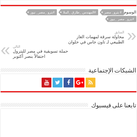
الوسوم
# بترو_ مصر
#المهندس _طارق _الملا
#بترو _مصر_ نيوز
#بترو_ مصر _نيوز
السابق
محاولة سرقة لمهمات الغاز
الطبيعي لـ تاون جاس في حلوان
التالي
حملة تسويقية في مصر للبترول
احتفالاً بنصر أكتوبر
الشبكات الإجتماعية
تابعنا على فيسبوك