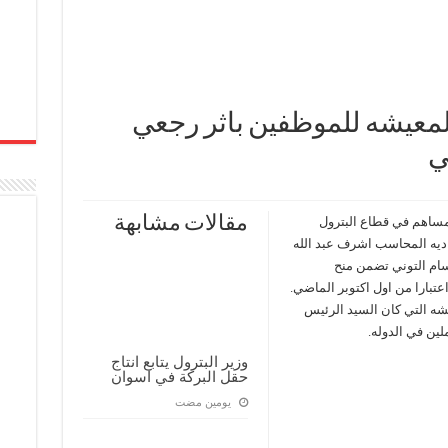
 المعيشه للموظفين باثر رجعي
ي
مقالات مشابهة
مساهم في قطاع البترول
اديه المحاسب اشرف عبد الله
سام التوني تضمن منح
عيشه التي كان السيد الرئيس
لين في الدوله.
وزير البترول يتابع انتاج
حقل البركة في اسوان
‏يومين مضت