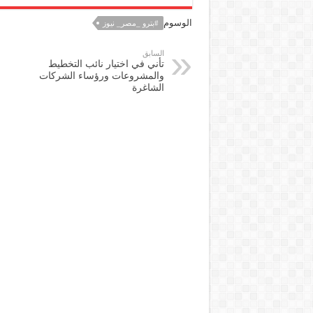
الوسوم
#بترو _مصر_ نيوز
السابق
تأني في اختيار نائب التخطيط
والمشروعات ورؤساء الشركات
الشاغرة