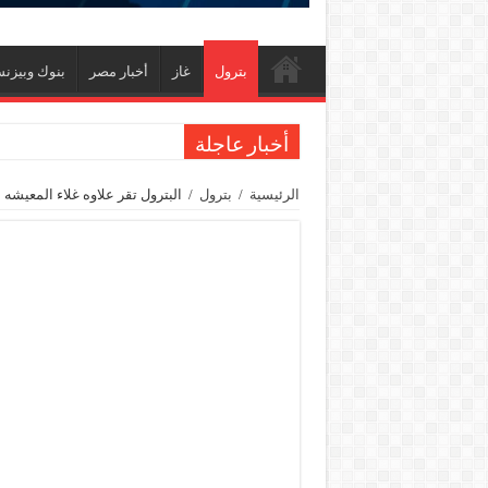
بترول
غاز
أخبار مصر
بنوك وبيزن
أخبار عاجلة
من ذاكرة البترول فكرة متميزة ترصد تاريخ القطاع
الرئيسية
/
بترول
/
البترول تقر علاوه غلاء المعيشه
أكبا تبدأ تصدير 60 ألف طن من زيوت المحركات البحرية للأسواق الخارجية
سيدبك تؤكد ريادتها في جودة الخامات باعتماد عالم
وزير البترول والثروة المعدنية يبحث مع إكسون موبي
رئيسا العامة وبترومنت في زيارة لحقول ابوسنان
وزير البترول والثروة المعدنية يتفقد استئناف أعمال الحفر بحقل البركة في أسوان بعد توق
وزير البترول يتابع انتاج حقل البركة في اسوان
النيل للبترول» تحصد شهادة «ISO 39001» لنظام إدارة السلامة المرورية بجهود ذاتية
إنجاز بحري جديد … PMS تنهي أعمال إنزال الخطوط البحرية الثلاث بمشروع المرحلة الرابعة لتنمية حقل غاز كاموس البحري التابع لشركة شمال سيناء للبترول