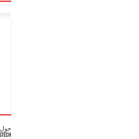
حول ع
STECH