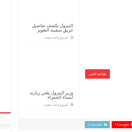
البترول تكشف تفاصيل
حريق سفينة التغويز
‏أسبوع واحد مضت
طباعه الخبر
وزير البترول يلغي زيارته
لميناء الحمراء
‏أسبوع واحد مضت
LinkedIn
Google +