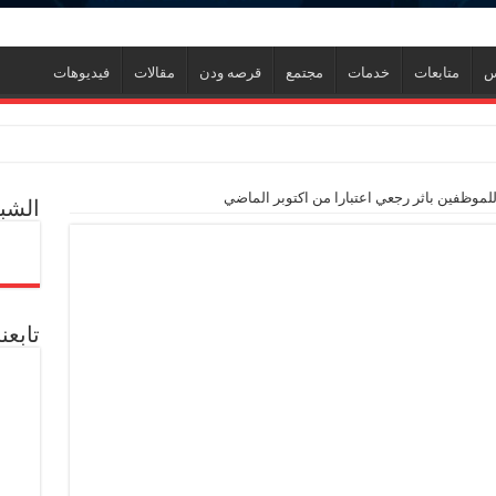
س
متابعات
خدمات
مجتمع
قرصه ودن
مقالات
فيديوهات
 للموظفين باثر رجعي اعتبارا من اكتوبر الماضي
الشبك
ي جديد
ل العالمية آليات تنفيذ مذكرة التفاهم لربط اكتشافات الشركة في قبرص بالبنية التحتي
تابعن
ف منذ عام 2022.. ويؤكد: كامل الاهتمام لوضع صعيد مصر على خريطة الاستثمار البترولي