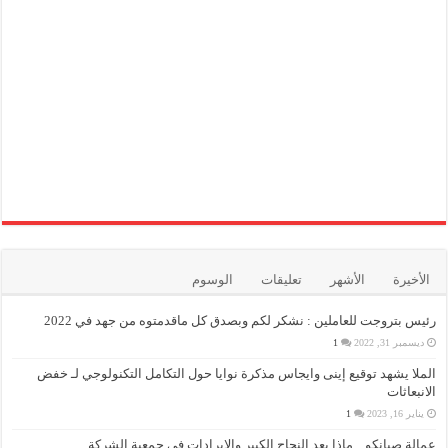
الأخيرة
الأشهر
تعليقات
الوسوم
رئيس بتروجت للعاملين : نشكر لكم وبصدق كل ماقدمتوه من جهد في 2022
ديسمبر 31, 2022
1
الملا يشهد توقيع إينى وايجاس مذكرة نوايا حول التكامل التكنولوجي لـ خفض
الانبعاثات
يناير 16, 2023
1
عمالة صيانكو .. ماذا بعد النجاح الكبير والإيرادات في جمعية الشركة