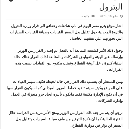
البترول
وزير البترول والثروة المعدنية يبحث مع إكسون موبيل العالمية آليات تنفيذ مذكرة ال
رئيسا العامة وبترومنت في زيارة لحقول ابوسنان
مايو 16, 2026
متابعات
وزير البترول والثروة المعدنية يتفقد استئناف أعمال الحفر بحقل البركة في أسوان بعد توقف منذ عام 2022.. ويؤكد: كامل الاهتمام لوضع صعيد مصر ع
اشار موقع بترو مصر اليوم في باب شائعات وحقائق الى قرار وزارة البترول
والثروة المعدنية حول تقليل بدل السفر للقيادات وصيانة القيادات للسيارات
وزير البترول يتابع انتاج حقل البركة في اسوان
التي بحوزتهم علي نفقتهم الخاصة .
وحول ذلك الأمر كشفت المتابعة أنه بالفعل تم إصدار القرار من الوزير
وإرساله عبر الهيئة والقوابض للشركات وبالمتابعة لذلك القرار هناك حالة
استياء كبيرة داخل أروقة القطاع وغضب مكتوم بين القيادات بسبب هذه
القرارات .
ومن المنتظر أن يتسبب ذلك القرار في حالة لخبطة فكيف سيمر القيادات
علي المواقع وكيف سيتم تنفيذ خطط المرور الميداني كما سيكون القرار سببا
في أن تكون الإدارة مكتبية فقط مايكون تأثيره ايجاد جزر منعزلة في العمل
وإدارة الشركات .
نرجو أن يتم مراجعة ذلك القرار من الوزير ومنح الأمر مزيد من الدراسة خلال
الفترة الحالية كما أن فكرة التوفير من ملف صيانة السيارات وتقليل بدل
السفر لن يؤثر في موازنة القطاع .