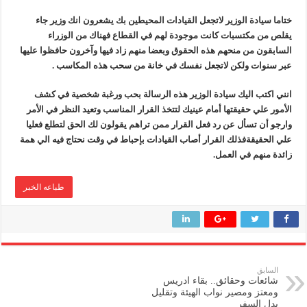
ختاما سيادة الوزير لاتجعل القيادات المحيطين بك يشعرون انك وزير جاء
يقلص من مكتسبات كانت موجودة لهم في القطاع فهناك من الوزراء
السابقون من منحهم هذه الحقوق وبعضا منهم زاد فيها وآخرون حافظوا عليها
عبر سنوات ولكن لاتجعل نفسك في خانة من سحب هذه المكاسب .
انني اكتب اليك سيادة الوزير هذه الرسالة بحب ورغبة شخصية في كشف
الأمور علي حقيقتها أمام عينيك لتتخذ القرار المناسب وتعيد النظر في الأمر
وارجو أن تسأل عن رد فعل القرار ممن تراهم يقولون لك الحق لتطلع فعليا
علي الحقيقةفذلك القرار أصاب القيادات بإحباط في وقت نحتاج فيه الي همة
زائدة منهم في العمل.
طباعه الخبر
السابق
شائعات وحقائق.. بقاء ادريس
ومعتز ومصير نواب الهيئة وتقليل
بدل السفر