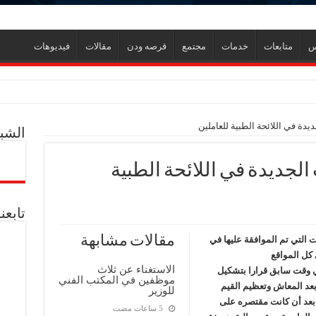
س
متابعات
خدمات
مجتمع
قرصه ودن
مقالات
فيديوهات
ر
دة في اللائحة الطبية للعاملين
الشبك
ل العالمية آليات تنفيذ مذكرة التفاهم لربط اكتشافات الشركة في قبرص بالبنية التحتي
لجديدة في اللائحة الطبية
ف منذ عام 2022.. ويؤكد: كامل الاهتمام لوضع صعيد مصر على خريطة الاستثمار البترولي
تابعن
مقالات مشابهة
التي تم الموافقة عليها في
ي كل المواقع
الاستغناء عن ثلاث
 وقت سابق قرارا بتشكيل
موظفين في المكتب الفني
بعد المعاش وتعظيم القيم
للوزير
، بعد أن كانت مقتصره على
دم يوميا