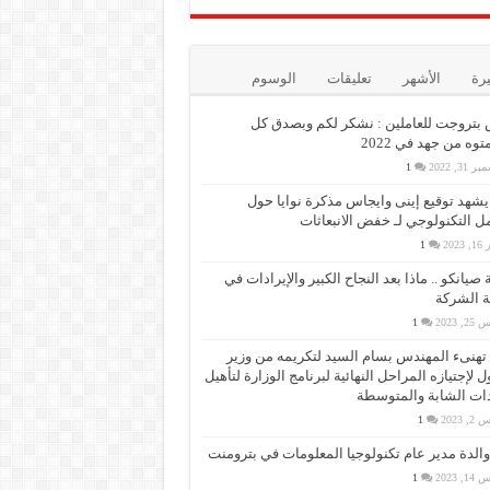
يرة
الأشهر
تعليقات
الوسوم
بتروجت للعاملين : نشكر لكم وبصدق كل
وه من جهد في 2022
 31, 2022
1
 يشهد توقيع إينى وايجاس مذكرة نوايا حول
مل التكنولوجي لـ خفض الانبعاثات
 2023
1
 صيانكو .. ماذا بعد النجاح الكبير والإيرادات في
 الشركة
, 2023
1
PMS تهنىء المهندس بسام السيد لتكريمه من وزير
ول لإجتيازه المراحل النهائية لبرنامج الوزارة لتأهيل
دات الشابة والمتوسطة
, 2023
1
والدة مدير عام تكنولوجيا المعلومات في بترومنت
, 2023
1