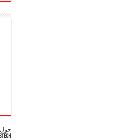
حول ع
STECH