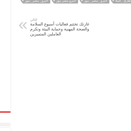
ارق _الملا
#بترو _مصر _نيوز
#بترو مصر نيوز
#بترو_ مصر _نيوز
التالي
غازتك تختتم فعاليات أسبوع السلامة
والصحة المهنية وحماية البيئة وتكرم
العاملين المتميزين