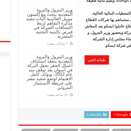
 الواحدة، وبقيم مالية ضعيفة
وزير البترول والثروة
للمعطيات المالية الحالية،
المعدنية يبحث مع إكسون
موبيل العالمية آليات تنفيذ
تي ستساهم بها شركات القطاع
مذكرة التفاهم لربط
لعلاج عاملوا ابسكو بعد المعاش
اكتشافات الشركة في
قبرص بالبنية التحتية
شركة وبحضور وزير البترول، و
المصرية
أعضاء مجلس إدارة الشركة.
 في شركة ابسكو .
وزير البترول والثروة
طباعه الخبر
المعدنية يتفقد استئناف
أعمال الحفر بحقل البركة
في أسوان بعد توقف منذ
عام 2022.. ويؤكد: كامل
الاهتمام لوضع صعيد مصر
على خريطة الاستثمار
البترولي
LinkedIn
Google +