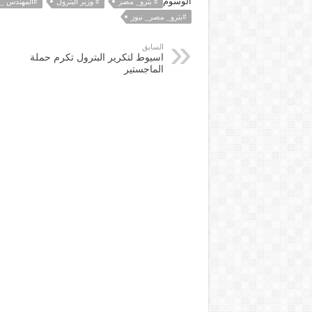
الوسوم
# بترو_ مصر
# وزير البترول
#المهندس _ط
#بترو_ مصر_ نيوز
السابق
اسيوط لتكرير البترول تكرم حملة
الماجستير