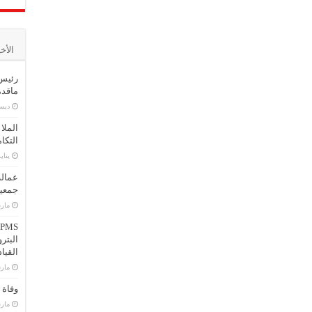
الأخ
رئيس 
ماقدمت
ديسمبر
الملا
التكا
يناير 16,
عمالة
جمعية
مارس 25
البتر
القيا
مارس 2
وفاة 
مارس 14