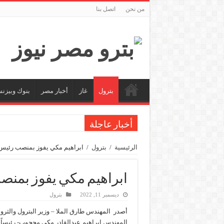
من نحن
اتصل بنا
بترول
غاز
أخبار مصر
بنوك وبيزن
أخبار عاجلة
سيدبك تؤكد ريادتها في جودة الخامات باعتماد عالم
الرئيسية
/
بترول
/
ابراهيم مكي يفوز بمنصب رئيس
الاستغناء عن ثلاث موظفين في المكتب الفني للوزي
وزير البترول والثروة المعدنية يبحث مع إكسون موبي
ابراهيم مكي يفوز بمنص
رئيسا العامة وبترومنت في زيارة لحقول ابوسنان
ديسمبر 11, 2022
بترول
وزير البترول والثروة المعدنية يتفقد استئناف أعمال الحفر بحقل البركة في أسوان بعد توق
أصدر المهندس طارق الملا – وزير البترول والثروة 
وزير البترول يتابع انتاج حقل البركة في اسوان
المهندس إبراهيم عبدالقادر مكي محجوب- رئيساً 