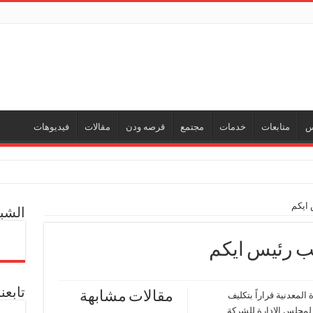
س
متابعات
خدمات
مجتمع
قرصه ودن
مقالات
فيديوهات
ي جديد
 ايكم
الشبك
ر
ل العالمية آليات تنفيذ مذكرة التفاهم لربط اكتشافات الشركة في قبرص بالبنية التحتي
ب رئيس ايكم
ف منذ عام 2022.. ويؤكد: كامل الاهتمام لوضع صعيد مصر على خريطة الاستثمار البترولي
تابعن
مقالات مشابهة
المعدنية قراراً بتكليف
لمجلس الإدارة للشركة