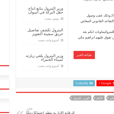
وزير البترول يتابع انتاج
حقل البركة في اسوان
وجاء قرار وزير البترول إعتباراً من 13 ديسمبر 2022.وذلك عقب وصول
‏يومين مضت
تقاعد القانوني المعاش.
البترول تكشف تفاصيل
تروكيماويات ايكم بعد
حريق سفينة التغويز
ن تفوق عليهم ابراهيم مكي
‏أسبوع واحد مضت
طباعه الخبر
وزير البترول يلغي زيارته
لميناء الحمراء
‏أسبوع واحد مضت
LinkedIn
Google +
مكي
#ايكم
#وزير _البترول
التالي
الرقابة الادارية تنظم اجتماعًا دوليًا