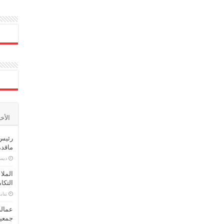
الأخ
رئيس 
ماقدمت
ديسمبر
الملا
التكا
يناير 16,
عمالة
جمعية