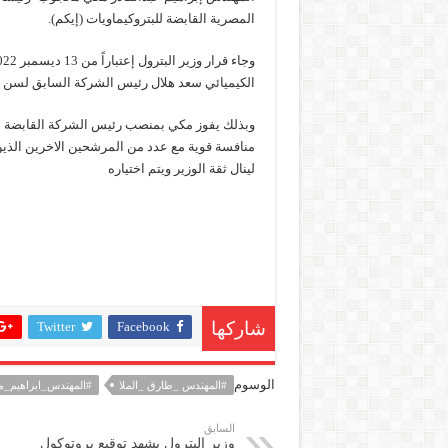
المصرية القابضة للبتروكيماويات (إيكم).
النيل للبترول» تحصد شهادة «ISO 39001» لنظام إدارة السلامة المرورية بجهود ذاتية
إنجاز بحري جديد … PMS تنهي أعمال إنزال الخطوط البحرية الثلاث بمشروع المرحلة الرابعة لتنمية حقل غاز كاموس البحري التابع لشركة شمال سيناء للبترول
الكيميائي سعد هلال رئيس الشركة السابق لسن ال
هدوء اعلامي في وزارة البترول
وبذلك يفوز مكي بمنصب رئيس الشركة القابضة للب
منافسة قوية مع عدد من المرشحين الاخرين الذي
لينال ثقة الوزير ويتم اختياره
Twitter
Facebook
شاركها
الوسوم
#المهندس _طارق _الملا
#المهندس_ابراهيم_
السابق
وزير البترول يشهد توقيع بروتوكول