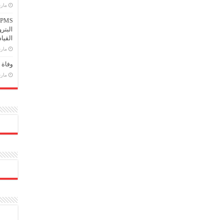
مارس 25
البتر
القيا
مارس 2
وفاة 
مارس 14