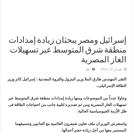
سيدبك تؤكد ريادتها في جودة الخامات باعتماد عالمي جديد
وزير البترول والثروة المعدنية يبحث مع إكسون موبيل العالمية آليات تنفيذ مذكرة ال
رئيسا العامة وبترومنت في زيارة لحقول ابوسنان
وزير البترول والثروة المعدنية يتفقد استئناف أعمال الحفر بحقل البركة في أسوان بعد توقف منذ عام 2022.. ويؤكد: كامل الاهتمام لوضع صعيد مصر ع
إسرائيل ومصر يبحثان زيادة إمدادات
منطقة شرق المتوسط عبر تسهيلات
الغاز المصرية
فبراير 12, 2023
غاز
التقى المهندس طارق الملا وزير البترول والثروة المعدنية ، إسرائيل كاتز وزير
الطاقة الإسرائيلى،.
وتناولا عدداً من الموضوعات ومنها زيادة إمدادات منطقة شرق المتوسط عبر
تسهيلات الغاز المصرية ومن ثم تصديره لتلبية جانب من احتياجات الطاقة فى
ظل الأزمة الجيوسياسية الحالية .
واستعرض الوزيران ملف تعاون شيفرون العالمية مع الجانبين وتنسيقهما
المستمر معها من أجل زيادة حجم أعمالها .