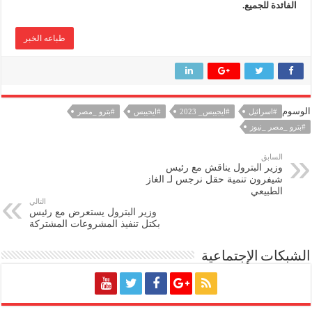
الفائدة للجميع.
طباعه الخبر
الوسوم
#اسرائيل
#ايجيبس_ 2023
#ايحيبس
#بترو _مصر
#بترو _مصر _نيوز
السابق
وزير البترول يناقش مع رئيس
شيفرون تنمية حقل نرجس لـ الغاز
الطبيعي
التالي
وزير البترول يستعرض مع رئيس
بكتل تنفيذ المشروعات المشتركة
الشبكات الإجتماعية