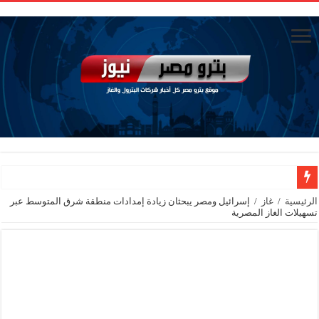
تاون جاس تسيطر علي كسر ماسورة في ترعة الإسماعيلية
الرئيسية
/
غاز
/
إسرائيل ومصر يبحثان زيادة إمدادات منطقة شرق المتوسط عبر
تسهيلات الغاز المصرية
وزيرا التخطيط والتنمية الاقتصادية والبترول والثروة المعدنية يبحثان جهود تحقيق أمن الطا
شائعات وحقائق.. فحص فروع الشركات بالخارج ومعارين ميدور وظهور جبران ومسا
جنوب الوادي القابضة للبترول» تنظم لقاءً توعويًا حول إدارة الأزمات ورفع كفاءة الاس
من ذاكرة البترول فكرة متميزة ترصد تاريخ القطاع
أكبا تبدأ تصدير 60 ألف طن من زيوت المحركات البحرية للأسواق الخارجية