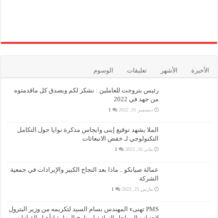
الأخيرة
الأشهر
تعليقات
الوسوم
رئيس بتروجت للعاملين : نشكر لكم وبصدق كل ماقدمتوه
من جهد في 2022
ديسمبر 31, 2022
1
الملا يشهد توقيع إينى وايجاس مذكرة نوايا حول التكامل
التكنولوجي لـ خفض الانبعاثات
يناير 16, 2023
1
عمالة صيانكو .. ماذا بعد النجاح الكبير والإيرادات في جمعية
الشركة
مارس 25, 2023
1
PMS تهنىء المهندس بسام السيد لتكريمه من وزير البترول
لإجتيازه المراحل النهائية لبرنامج الوزارة لتأهيل القيادات