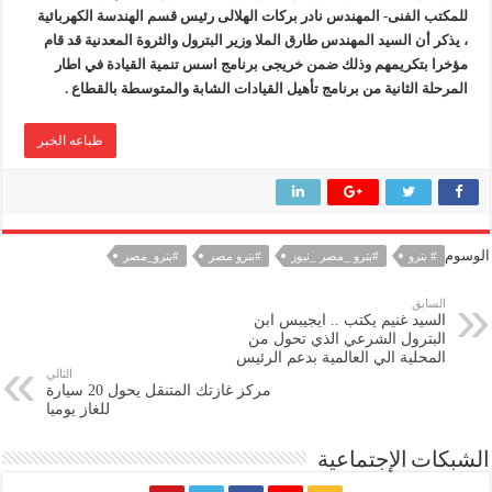
للمكتب الفنى- المهندس نادر بركات الهلالى رئيس قسم الهندسة الكهربائية
، يذكر أن السيد المهندس طارق الملا وزير البترول والثروة المعدنية قد قام
مؤخرا بتكريمهم وذلك ضمن خريجى برنامج اسس تنمية القيادة في اطار
المرحلة الثانية من برنامج تأهيل القيادات الشابة والمتوسطة بالقطاع .
طباعه الخبر
الوسوم
# بترو
#بترو _مصر _نيوز
#بترو مصر
#بترو_مصر
السابق
السيد غنيم يكتب .. ايجيبس ابن
البترول الشرعي الذي تحول من
المحلية الي العالمية بدعم الرئيس
التالي
مركز غازتك المتنقل يحول 20 سيارة
للغاز يوميا
الشبكات الإجتماعية