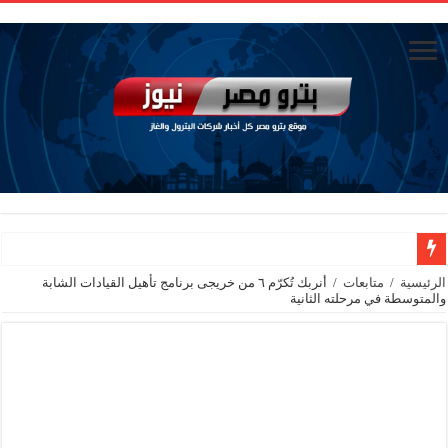
تاون جاس تسيطر علي كسر ماسورة في ترعة الإسماعيلية
الرئيسية
/
متابعات
/
أنربك تُكرّم ٦ من خريجى برنامج تأهيل القيادات الشابة
والمتوسطة في مرحلته الثانية
وزيرا التخطيط والتنمية الاقتصادية والبترول والثروة المعدنية يبحثان جهود تحقيق أمن الطا
شائعات وحقائق.. فحص فروع الشركات بالخارج ومعارين ميدور وظهور جبران ومسا
جنوب الوادي القابضة للبترول» تنظم لقاءً توعويًا حول إدارة الأزمات ورفع كفاءة الاس
من ذاكرة البترول فكرة متميزة ترصد تاريخ القطاع
أكبا تبدأ تصدير 60 ألف طن من زيوت المحركات البحرية للأسواق الخارجية