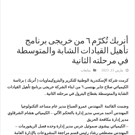
سيدبك تؤكد ريادتها في جودة الخامات باعتماد عالمي جديد
وزير البترول والثروة المعدنية يبحث مع إكسون موبيل العالمية آليات تنفيذ مذكرة ال
رئيسا العامة وبترومنت في زيارة لحقول ابوسنان
وزير البترول والثروة المعدنية يتفقد استئناف أعمال الحفر بحقل البركة في أسوان بعد توقف منذ عام 2022.. ويؤكد: كامل الاهتمام لوضع صعيد مصر ع
أنربك تُكرّم ٦ من خريجى برنامج
تأهيل القيادات الشابة والمتوسطة
في مرحلته الثانية
مارس 15, 2023
متابعات
كرمت شركة الإسكندرية الوطنية للتكرير والبتروكيماويات ( أنربك ) برئاسة
الكيميائي صلاح جابر بهنسى ٦ من ابناء الشركة خريجى برنامج تأهيل القيادات
الشابة والمتوسطة بقطاع البترول في مرحلته الثانية .
وضمت القائمة المهندس عمرو الصباغ مدير عام مساعد التكنولوجيا
المهندس أحمد مرسي مدير إدارة بالتحكم الآلي – الكيميائي هشام الشرقاوي
مدير إدارة مكافحة الحريق
– الكيميائي بيشوى صموئيل جرس مدير إدارة وحده فصل الريفورمات –
المهندس مصطفى رشاد رئيس قسم مراجعة المشروعات بالإدارة العامة