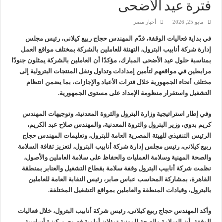
فترة عيد الأضحى
وزير البترول والثروة المعدنية يبحث مع إكسون موبيل العالمية آليات تنفيذ مذكرة ال
مايو 25, 2026
أخبار مصر
رئيسا العامة وبترومنت في زيارة لحقول ابوسنان
في بداية فعاليات الوقفة، قدّم المهندس حجاج ربيع كيلانى، رئيس مجلس
وزير البترول والثروة المعدنية يتفقد استئناف أعمال الحفر بحقل البركة في أسوان بعد توقف منذ عام 2022.. ويؤكد: كامل الاهتمام لوضع صعيد مصر ع
إدارة شركة أنابيب البترول، التهنئة للعاملين بالشركة بمختلف مواقع العمل
وزير البترول يتابع انتاج حقل البركة في اسوان
بمناسبة حلول عيد الأضحى المبارك، مؤكدًا أن العاملين بالشركة يمثلون جنودًا
مرابطين في مواقعهم لتأمين إمدادات وتداول ونقل المنتجات البترولية إلى
مختلف أنحاء الجمهورية خلال فترات الأعياد والإجازات، بما يضمن انتظام
التشغيل واستقرار منظومة الإمداد على مستوى الجمهورية.
وفي إطار استراتيجية وزارة البترول والثروة المعدنية، وتوجيهات المهندس
كريم بدوي، وزير البترول والثروة المعدنية، والمهندس صلاح عبد الكريم،
الرئيس التنفيذي للهيئة المصرية العامة للبترول، وتعليمات المهندس حجاج
ربيع كيلانى، رئيس مجلس إدارة شركة أنابيب البترول، لتعزيز ثقافة السلامة
والصحة المهنية وسلامة العمليات والحفاظ على سلامة العاملين والأصول،
نظمت شركة أنابيب البترول وقفة سلامة بقطاع التشغيل والعنابر بمنطقة
القاهرة، بمشاركة المحاسب عباس صابر، رئيس النقابة العامة للعاملين
بالبترول، وقيادات المنطقة والعاملين بمواقع التشغيل المختلفة.
وأكد المهندس حجاج ربيع كيلانى، رئيس شركة أنابيب البترول، خلال فعاليات
الوقفة، أن السلامة والصحة المهنية تمثلان أولوية قصوى وركيزة أساسية