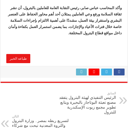
وأكد المحاسب عباس صابر، رئيس النقابة العامة للعاملين بالبترول، أن نشر
ثقافة السلامة ورفع وعي العاملين يمثلان أحد أهم محاور الحفاظ على العنصر
البشري واستقرار بيئة العمل، مشددًا على أهمية الالتزام بإجراءات السلامة
خاصة خلال فترات الأعياد والإجازات، بما يضمن استمرار العمل بكفاءة وأمان
داخل مواقع قطاع البترول المختلفة.
طباعه الخبر
السابق
الرئيس التنفيذي لهيئة البترول يتفقد
مصنع تعبئة البوتاجاز بالبحيرة ويتابع
تطوير مجمع زيوت الإسكندرية
للبترول
التالي
لتسريع ربطه بمصر.. وزارة البترول
والثروة المعدنية تبحث مع شركاء