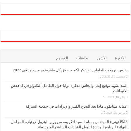
الأخيرة
الأشهر
تعليقات
الوسوم
رئيس بتروجت للعاملين : نشكر لكم وبصدق كل ماقدمتوه من جهد في 2022
ديسمبر 31, 2022
1
الملا يشهد توقيع إينى وايجاس مذكرة نوايا حول التكامل التكنولوجي لـ خفض
الانبعاثات
يناير 16, 2023
1
عمالة صيانكو .. ماذا بعد النجاح الكبير والإيرادات في جمعية الشركة
مارس 25, 2023
1
PMS تهنىء المهندس بسام السيد لتكريمه من وزير البترول لإجتيازه المراحل
النهائية لبرنامج الوزارة لتأهيل القيادات الشابة والمتوسطة