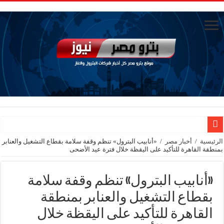
وزيرا التخطيط والتنمية الاقتصادية والبترول والثروة المعدنية يبحثان جهود تحقيق أمن الطا
الرئيسية
/
أخبار مصر
/
«أنابيب البترول» تنظم وقفة سلامة بقطاع التشغيل والعنابر
بمنطقة القاهرة للتأكيد على اليقظة خلال فترة عيد الأضحى
شائعات وحقائق.. فحص فروع الشركات بالخارج ومعارين ميدور وظهور جبران ومسا
جنوب الوادي القابضة للبترول» تنظم لقاءً توعويًا حول إدارة الأزمات ورفع كفاءة الاس
«أنابيب البترول» تنظم وقفة سلامة
من ذاكرة البترول فكرة متميزة ترصد تاريخ القطاع
بقطاع التشغيل والعنابر بمنطقة
أكبا تبدأ تصدير 60 ألف طن من زيوت المحركات البحرية للأسواق الخارجية
القاهرة للتأكيد على اليقظة خلال
سيدبك تؤكد ريادتها في جودة الخامات باعتماد عالمي جديد